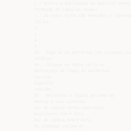
( ) Ocorre a duplicação do material genéti
formação de cápsulas novas;

( ) Os novos vírus são montados e liberado
célula

1

2

3

4

03 - Diga se as bactérias são isoladas ou

colônia:

04 - Coloque no canto certo as

definições de tipos de bactérias.

Sarcina

Espirilo

Vibrião

05 - Relacione a figura ao nome da

doença e seus sintomas

Dor de cabeça forte,contrações

musculares,febre alta

Dor de cabeça,febre alta,

Os sintomas variam de
