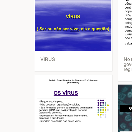
VÌRUS
No 
gov
reg