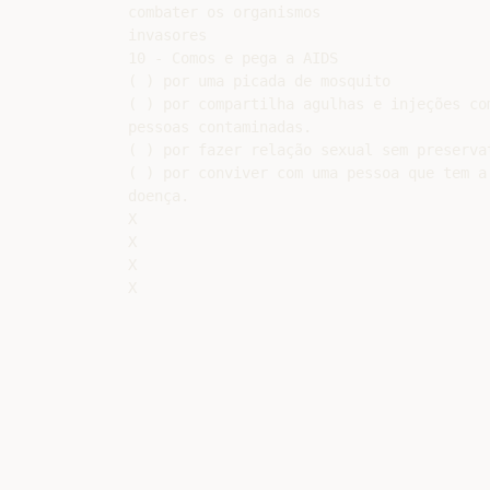
combater os organismos

invasores

10 - Comos e pega a AIDS

( ) por uma picada de mosquito

( ) por compartilha agulhas e injeções com
pessoas contaminadas.

( ) por fazer relação sexual sem preservat
( ) por conviver com uma pessoa que tem a

doença.

X

X

X
