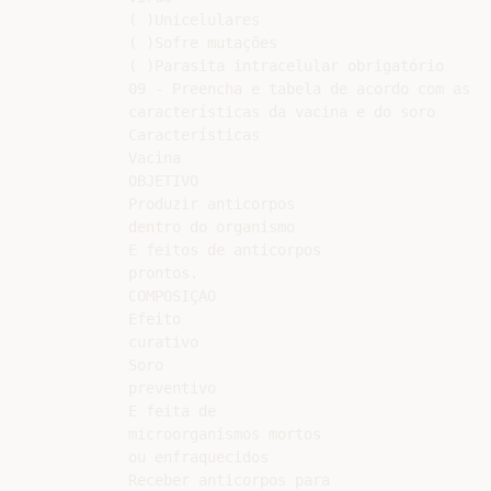
( )Unicelulares

( )Sofre mutações

( )Parasita intracelular obrigatório

09 - Preencha e tabela de acordo com as

características da vacina e do soro

Características

Vacina

OBJETIVO

Produzir anticorpos

dentro do organismo

E feitos de anticorpos

prontos.

COMPOSIÇAO

Efeito

curativo

Soro

preventivo

E feita de

microorganismos mortos

ou enfraquecidos

Receber anticorpos para
