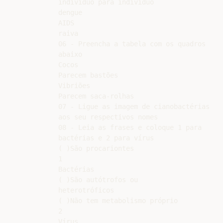
indivíduo para indivíduo

dengue

AIDS

raiva

06 - Preencha a tabela com os quadros

abaixo

Cocos

Parecem bastões

Vibriões

Parecem saca-rolhas

07 - Ligue as imagem de cianobactérias

aos seu respectivos nomes

08 - Leia as frases e coloque 1 para

bactérias e 2 para vírus

( )São procariontes

1

Bactérias

( )São autótrofos ou

heterotróficos

( )Não tem metabolismo próprio

2

Vírus
