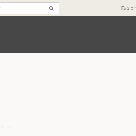
Explor
élula

tico
