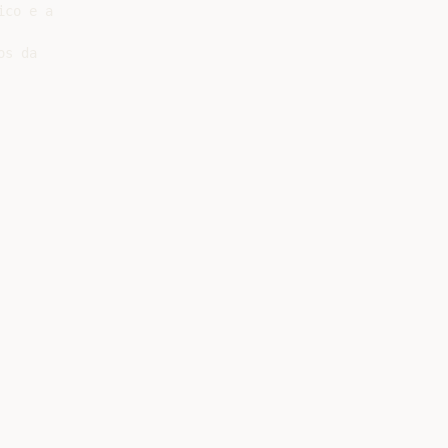
co e a

s da
