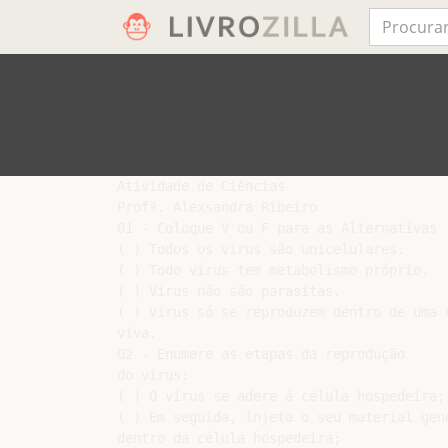
Atividade de Ciências

Profª. Alexsandra Ribeiro

01 - Coloque V ou F para as Alternativas

( ) Todos os vírus são unicelulares.

( ) Todo vírus tem metabolismo próprio.

( ) Vírus não são parasitas.

( ) Vírus só se reproduzem dentro de uma c
viva.

02 - Enumere as etapas da reprodução

do vírus:

( ) O vírus se adere á célula hospedeira;

( ) Em seguida, injeta o seu material gené
dentro da célula hospedeira;
