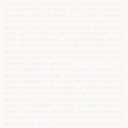
fica exposta no Museu de Israel. Depois iremos para a 
São João Batista, Ein Karen, onde Isabel e Zacarias mor
receberam a visita de Maria (Lc. 1, 39-56); teremos lá
de fazer nossas preces na Igreja da Visitação e na Igr
Batista. À tarde, visitaremos a cidade do Nascimento d
Belém. Lá visitaremos a Basílica da Natividade, constr
gruta onde Cristo nasceu, e a Igreja de Santa Helena, 
gruta, na qual São Jerônimo traduziu a Bíblia para o l
Belém, visitaremos o campo dos pastores, onde eles rec
mensagem do anjo sobre o nascimento de Cristo. Retorna
hotel para jantar e pernoite.

7ºDia – JERUSALÉM – Monte das Oliveiras e Monte Sião

Após nosso café da manhã, sairemos para percorrer os p
Jesus no Domingo de Ramos, descendo o Monte das Olivei
conhecermos o local da Ascensão, a Igreja do Pater Nos
Nosso), termos a vista panorâmica da cidade, visitar a 
Dominus Flevit, o jardim de Getsêmani, onde está a Bas
Agonia (ou das Nações), e ainda o chamado Túmulo de Mar
tarde, visitaremos o Monte Sião, onde se encontra o Ce
da Última Ceia o túmulo do Rei Davi e a igreja da Dormi
Nossa Senhora. Depois, entrando pela Porta de Sião, co