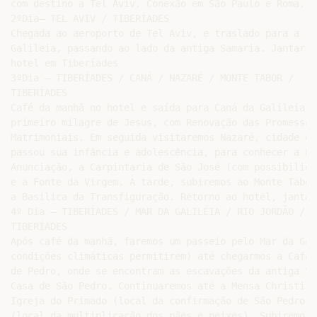
com destino a Tel Aviv. Conexão em São Paulo e Roma.

2ºDia– TEL AVIV / TIBERÍADES

Chegada ao aeroporto de Tel Aviv, e traslado para a reg
Galileia, passando ao lado da antiga Samaria. Jantar e
hotel em Tiberíades

3ºDia – TIBERÍADES / CANÁ / NAZARÉ / MONTE TABOR /

TIBERÍADES

Café da manhã no hotel e saída para Caná da Galileia, 
primeiro milagre de Jesus, com Renovação das Promessas

Matrimoniais. Em seguida visitaremos Nazaré, cidade on
passou sua infância e adolescência, para conhecer a Ba
Anunciação, a Carpintaria de São José (com possibilida
e a Fonte da Virgem. À tarde, subiremos ao Monte Tabor
a Basílica da Transfiguração. Retorno ao hotel, jantar
4º Dia – TIBERÍADES / MAR DA GALILÉIA / RIO JORDÃO /

TIBERÍADES

Após café da manhã, faremos um passeio pelo Mar da Gal
condições climáticas permitirem) até chegarmos a Cafar
de Pedro, onde se encontram as escavações da antiga Si
Casa de São Pedro. Continuaremos até a Mensa Christi, 
Igreja do Primado (local da confirmação de São Pedro) 
(local da multiplicação dos pães e peixes). Subiremos 