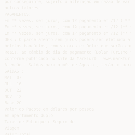
por conseguinte, sujeito a alteração em razão de varia
outros fatores.

PAGAMENTOS:

Em ** vezes, sem juros, com 1º pagamento em /12 ( ** ve
Em ** vezes, sem juros, com 1º pagamento em /12 (** vez
Em ** vezes, sem juros, com 1º pagamento em /12 (** vez
OBS.: O parcelamento sem juros poderá ser efetuado atra
boletos bancários, com valores em Dólar que serão conv
Reais, ao câmbio do dia do pagamento (Dólar Turismo Ven
conforme publicado no site da MarkTur® - www.marktur.co
Atenção : Saídas para o mês de Agosto , terão um acrés
SAÍDAS :

MAI: 07

JUL: 16

OUT: 22

NOV: 12

Base 20

Valor do Pacote em dólares por pessoa

em apartamento duplo

Taxas de Embarque e Seguro de

Viagem

Valor Total
