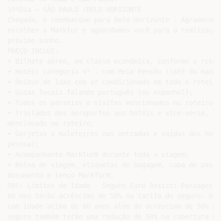
10ºDia – SÃO PAULO /BELO HORIZONTE

Chegada, e reembarque para Belo Horizonte . Agradecemos
escolher a Marktur e aguardamos você para a realização 
próximo sonho.

PREÇO INCLUI:

• Bilhete aéreo, em classe econômica, conforme o roteir
• Hotéis categoria 4* . com Meia Pensão (café da manhã
• Ônibus de luxo com ar condicionado em todo o roteiro;
• Guias locais falando português (ou espanhol);

• Todos os passeios e visitas mencionados no roteiro;

• Traslados dos aeroportos aos hotéis e vice-versa, con
mencionado no roteiro;

• Gorjetas a maleteiros nas entradas e saídas dos hoté
pessoa);

• Acompanhante MarkTur® durante toda a viagem;

• Bolsa de viagem, etiquetas de bagagem, capa de passa
documento e lenço MarkTur®;

OBS: Limites de Idade - Seguro Euro Assist: Passageiro
80 nos terão acréscimo de 50% na tarifa do seguro. Os 
com idade acima de 80 anos além do acréscimo de 50% na
seguro também terão uma redução de 50% na cobertura méd