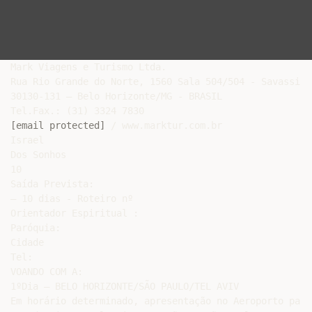
Mark Viagens e Turismo Ltda.

Rua Rio Grande do Norte, 1560 Sala 504/504 - Savassi

30130-131 – Belo Horizonte/MG - BRASIL

[email protected]
 / www.marktur.com.br

Israel

Dos Sonhos

10

Saída Prevista:

– 10 dias - Roteiro nº

Orientador Espiritual :

Paróquia:

Cidade

Tel:

VOANDO COM A:

1ºDia – BELO HORIZONTE/SÃO PAULO/TEL AVIV

Em horário determinado, apresentação no Aeroporto para