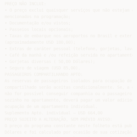
PREÇO NÃO INCLUI:

• O preço exclui quaisquer serviços que não estejam ex
mencionados na programação;

• Documentação e/ou vistos;

• Passeios locais opcionais;

• Taxas de embarque nos aeroportos no Brasil e exterior
(aproximadamente USD 180,00);

• Extras de caráter pessoal (telefone, gorjetas, lavan
• Café da manhã e /ou refeição servida no apartamento;

• Gorjetas diversas ( 50,00 Dólares);

• Seguro de viagem (USD 85,00).

PASSAGEIROS COMPARTILHANDO APTO:

As reservas de passageiros isolados para ocupação de a
compartilhado serão aceitas condicionalmente. Se, a qu
não for possível conseguir companhia ou o passageiro q
sozinho no apartamento, deverá pagar um valor adiciona
ocupação de um apartamento individual.

Suplemento Apto. individual – USD 664,00

PREÇO SUJEITO A ALTERAÇÃO, SEM PRÉVIO AVISO:

O preço do programa constante neste folheto está public
Dólares e foi calculado por ocasião de sua cotização (