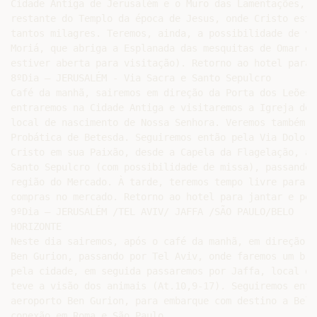
Cidade Antiga de Jerusalém e o Muro das Lamentações, q
restante do Templo da época de Jesus, onde Cristo este
tantos milagres. Teremos, ainda, a possibilidade de vi
Moriá, que abriga a Esplanada das mesquitas de Omar e 
estiver aberta para visitação). Retorno ao hotel para 
8ºDia – JERUSALÉM - Via Sacra e Santo Sepulcro

Café da manhã, sairemos em direção da Porta dos Leões,
entraremos na Cidade Antiga e visitaremos a Igreja de 
local de nascimento de Nossa Senhora. Veremos também a
Probática de Betesda. Seguiremos então pela Via Doloro
Cristo em sua Paixão, desde a Capela da Flagelação, at
Santo Sepulcro (com possibilidade de missa), passando 
região do Mercado. À tarde, teremos tempo livre para fa
compras no mercado. Retorno ao hotel para jantar e pern
9ºDia – JERUSALÉM /TEL AVIV/ JAFFA /SÃO PAULO/BELO

HORIZONTE

Neste dia sairemos, após o café da manhã, em direção a
Ben Gurion, passando por Tel Aviv, onde faremos um bre
pela cidade, em seguida passaremos por Jaffa, local on
teve a visão dos animais (At.10,9-17). Seguiremos então
aeroporto Ben Gurion, para embarque com destino a Belo
conexão em Roma e São Paulo.
