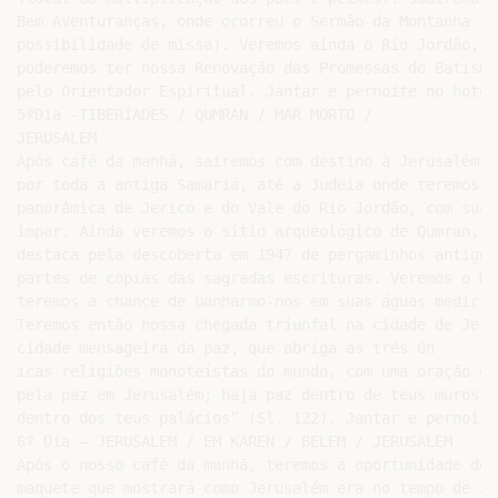
Bem Aventuranças, onde ocorreu o Sermão da Montanha (co
possibilidade de missa). Veremos ainda o Rio Jordão, on
poderemos ter nossa Renovação das Promessas do Batismo
pelo Orientador Espiritual. Jantar e pernoite no hotel.
5ºDia -TIBERÍADES / QUMRAN / MAR MORTO /

JERUSALÉM

Após café da manhã, sairemos com destino à Jerusalém, 
por toda a antiga Samaria, até a Judeia onde teremos a 
panorâmica de Jericó e do Vale do Rio Jordão, com sua r
impar. Ainda veremos o sítio arqueológico de Qumran, l
destaca pela descoberta em 1947 de pergaminhos antigos
partes de cópias das sagradas escrituras. Veremos o Ma
teremos a chance de banharmo-nos em suas águas medicina
Teremos então nossa chegada triunfal na cidade de Jeru
cidade mensageira da paz, que abriga as três ún

icas religiões monoteístas do mundo, com uma oração es
pela paz em Jerusalém; haja paz dentro de teus muros e
dentro dos teus palácios” (Sl. 122). Jantar e pernoite
6º Dia – JERUSALEM / EM KAREN / BELEM / JERUSALEM

Após o nosso café da manhã, teremos a oportunidade de v
maquete que mostrará como Jerusalém era no tempo de Je