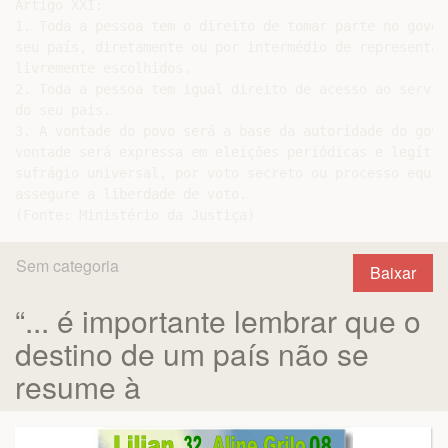
Artigo XXI:

1. Toda a pessoa tem o direito de tomar parte no govern
seu país, diretamente ou por intermédio de representant
livremente escolhidos.

2. Toda a pessoa tem igual direito de acesso ao serviç
do seu país.

3. A vontade do povo será a base da autoridade do gove
vontade será expressa em eleições periódicas e legítima
sufrágio universal, por voto secreto ou processo equiv
assegure a liberdade de voto.

Sem categoria
Baixar
“... é importante lembrar que o
destino de um país não se
resume à