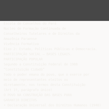
Escola de Conselhos do Pará

Nucleo de Formação Continuada de

Conselheiros Tutelares e de Direitos da

Amazônia Paraense

Vivência Formativa

Eixo 2: Estado, Políticas Públicas e Democracia.

PARTICIPAÇÃO SOCIAL – BASES LEGAIS.

PARTICIPAÇÃO POPULAR

Segundo a Constituição Federal de 1988

“Constituição Cidadã”

Todo o poder emana do povo, que o exerce por

meio de representantes eleitos ou

diretamente, nos termos desta Constituição

(Art 1º, parágrafo único)

O POVO NA CONSTRUÇÃO DAS BASES PARA

GARANTIR DIREITOS

• Declaração Universal dos Direitos Humanos (1948)
