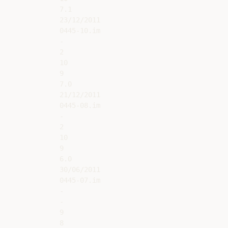
7.1

23/12/2011

0445-10.im

-

2

10

9

7.0

21/12/2011

0445-08.im

-

2

10

9

6.0

30/06/2011

0445-07.im

-

-

9

8
