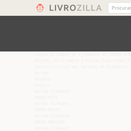
Compatibilidade de Firmwares do DM800-HC8G
Versões de Firmware x Placas Suportadas e 
Características das Versões de Firmwares

Versão

Release

Arquivo

Versão Firmware

DM800-MX70

Versão Firmware

DM800-MX30C

Versão Firmware

DM800-MPU2500

Versão Firmware
