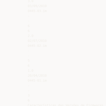
3.0

03/09/2010

0445-03.im

-

-

6

6

2.0

02/07/2010

0445-02.im

-

-

5

6

1.0

20/04/2010

0445-01.im

-

-

3

6

Características das Versões de Firmwares /