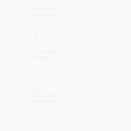
5.0

05/04/2011

0445-06.im

-

-

8

7

4.1

30/12/2010

0445-05.im

-

-

7

7

4.0

19/11/2010

0445-04.im

-

-

7

7
