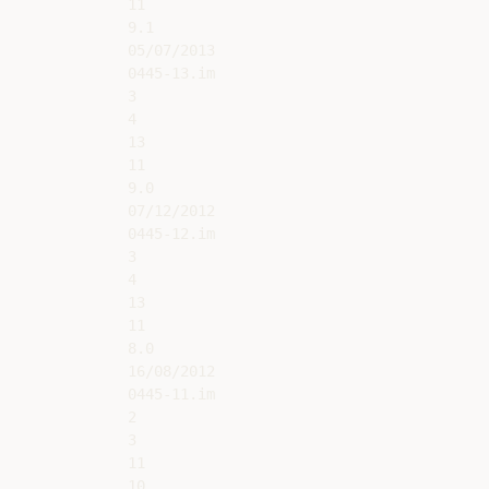
11

9.1

05/07/2013

0445-13.im

3

4

13

11

9.0

07/12/2012

0445-12.im

3

4

13

11

8.0

16/08/2012

0445-11.im

2

3

11

10
