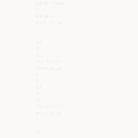
DM800-MPU10G

9.4

03/04/2014

0445-16.im

3

4

13

11

9.3

07/12/2013

0445-15.im

3

4

13

11

9.2

30/10/2013

0445-14.im

3

4

13
