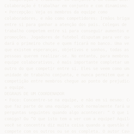
Colaboração é trabalhar em conjunto e com dinamismo.

• Percepção: Veja os membros da equipe como

colaboradores, e não como competidores: Irmãos brigam

entre si para ganhar a atenção dos pais. Colegas de

trabalho competem entre si para conseguir aumentos e

promoções. Jogadores de futebol disputam para ver quem

dará o primeiro chute e quem ficará no banco. Uma vez

que existem esperanças, objetivos e sonhos, todas as

pessoas querem realizar-se. No entanto, para membros de
equipe colaborativos, é mais importante completar um ao
outro do que competir entre si. Eles se veem como uma

unidade de trabalho conjunta, e nunca permitem que a

competição entre membros chegue ao ponto de prejudicar

a equipe.

DEGRAUS DE UM COORDENADOR

• Foco: Concentre-se na equipe, e não em si mesmo: Com
que faz parte de uma equipe, você normalmente fará uma
perguntas seguintes quando algo acontecer: “ O que ist
comigo? Ou “O que isto tem a ver com a equipe? Aquilo e
você se concentra diz muita coisa quando a questão é s
compete com os outros ou se os completa. O autor Cavet