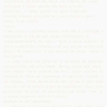
iniciativa, em prol da causa. Os líderes de visão

antecipam o tempo quando não mais estarão

presentes, o tempo quando os agora liderados

deverão assumir posições de liderança para que s

causa vá em frente.

Passos

• Não existe liderança quando esta não é investida nos

seguidores a fim de que sejam fortalecidos e,

independentemente do líder, façam a causa avançar. Se n
estou produzindo, fazendo, com que outros sejam capazes
deixou de reproduzir o que aprendi de Jesus: Fazer novo
discípulos.

• O líder sábio tem junto de si um grupo de seguidores 
substituirão com autoridade. Marcos disse que Jesus esc
doze homens “para estarem com Ele”. Estar sozinho no to
representa falha de liderança; os melhores líderes não
em redomas; antes desenvolvem uma íntima e constante

relação com um seleto grupo de seguidores. Voce esta

produzindo um grupo de seguidores que estão “com” você,
o ajudam enquanto você os lidera?

DEGRAUS DE UM COORDENADOR

• Cooperação é trabalhar em conjunto e em comum acordo.