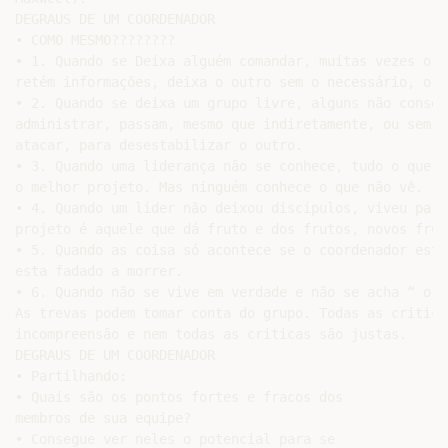
DEGRAUS DE UM COORDENADOR

• COMO MESMO????????

• 1. Quando se Deixa alguém comandar, muitas vezes o q
retém informações, deixa o outro sem o necessário, o b
• 2. Quando se deixa um grupo livre, alguns não consegu
administrar, passam, mesmo que indiretamente, ou sem p
atacar, para desestabilizar o outro.

• 3. Quando uma liderança não se conhece, tudo o que p
o melhor projeto. Mas ninguém conhece o que não vê.

• 4. Quando um líder não deixou discípulos, viveu para
projeto é aquele que dá fruto e dos frutos, novos fruto
• 5. Quando as coisa só acontece se o coordenador esti
esta fadado a morrer.

• 6. Quando não se vive em verdade e não se acha “ o q
As trevas podem tomar conta do grupo. Todas as critica
incompreensão e nem todas as criticas são justas.

DEGRAUS DE UM COORDENADOR

• Partilhando:

• Quais são os pontos fortes e fracos dos

membros de sua equipe?

• Consegue ver neles o potencial para se
