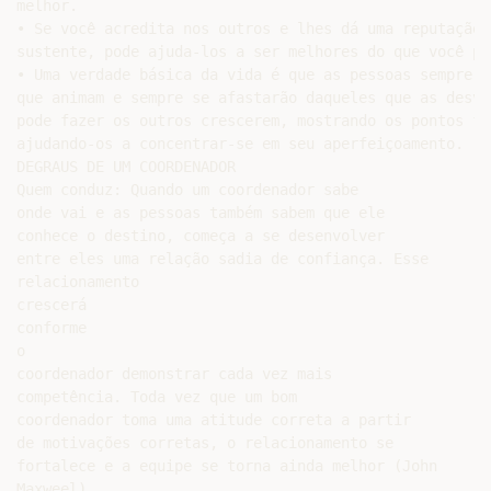
melhor.

• Se você acredita nos outros e lhes dá uma reputação 
sustente, pode ajuda-los a ser melhores do que você pe
• Uma verdade básica da vida é que as pessoas sempre i
que animam e sempre se afastarão daqueles que as desva
pode fazer os outros crescerem, mostrando os pontos fo
ajudando-os a concentrar-se em seu aperfeiçoamento.

DEGRAUS DE UM COORDENADOR

Quem conduz: Quando um coordenador sabe

onde vai e as pessoas também sabem que ele

conhece o destino, começa a se desenvolver

entre eles uma relação sadia de confiança. Esse

relacionamento

crescerá

conforme

o

coordenador demonstrar cada vez mais

competência. Toda vez que um bom

coordenador toma uma atitude correta a partir

de motivações corretas, o relacionamento se

fortalece e a equipe se torna ainda melhor (John

Maxweel).
