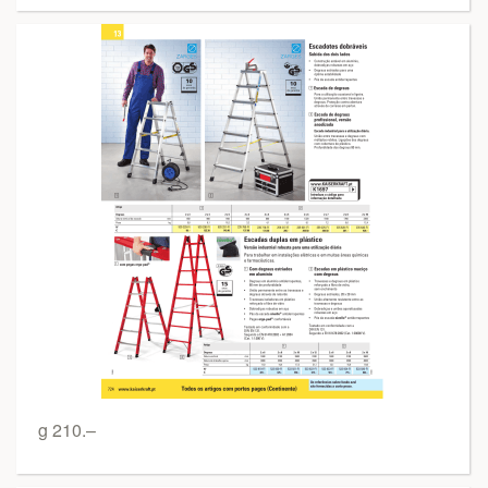
g 210.–