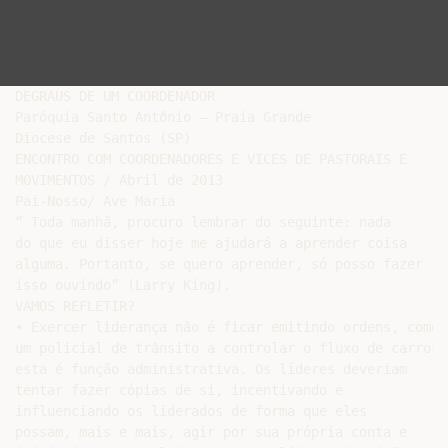
DEGRAUS DE UM COORDENADOR

Paróquia Santo Antônio – Praia Grande

Diocese de Santos (SP)

ENCONTRO COM COORDENADORES E VICES DE PASTORAIS E

MOVIMENTOS / Abril de 2013

Pai-Nosso/ Ave Maria

“ Toda manhã, procuro lembrar do seguinte: nada

do que eu disser hoje me ajudará a aprender coisa

alguma. Portanto, se quero aprender, só posso fazer

isso ouvindo” (Larry King).

VAMOS REFLETIR?

• Exercer liderança não é ficar emitindo ordens, como

um policial de trânsito a controlar o fluxo de carros;

esta é função administrativa. Os líderes deveriam

tentar fazer cópias de si, incentivando e

influenciando os liderados de forma que eles

possam, mais e mais, agir por sua própria conta e
