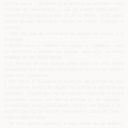
mostra que o “ Verdadeiro progresso em qualquer campo é
corrida de revezamento, e não um evento individual”. S
concentra na equipe e não só em si mesmo, será capaz d
batuta quando necessário em vez de tentar terminar a co
sozinho.

• Toda vez que um integrante da equipe se isola, a equ
problema.

• Quanto mais os membros da equipe se conhecem, sabem 
os objetivos e métodos da equipe, mais eles se entendem
DEGRAUS DE UM COORDENADOR

• Os membros de sua equipe podem dizer se você acredit
desempenho das pessoas normalmente reflete as expectat
quem elas respeitam.

• Dar valor é realmente a essência da atitude de fazer
É encontrar formas de ajudar os outros a melhorar suas
atitudes. Alguém que faz os outros crescerem procura p
qualidades únicas nas outras pessoas e, em seguida, as
desenvolver essas habilidades para o bem delas e de to
Alguém que faz os outros crescerem é capaz de leva-los
completamente novo.

• Se você quiser aumentar a habilidade de um membro de