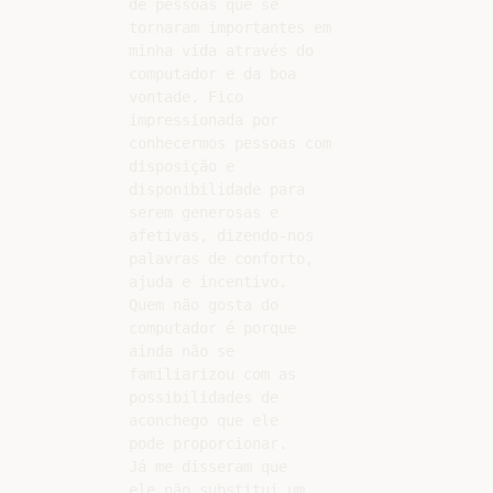
de pessoas que se

tornaram importantes em

minha vida através do

computador e da boa

vontade. Fico

impressionada por

conhecermos pessoas com

disposição e

disponibilidade para

serem generosas e

afetivas, dizendo-nos

palavras de conforto,

ajuda e incentivo.

Quem não gosta do

computador é porque

ainda não se

familiarizou com as

possibilidades de

aconchego que ele

pode proporcionar.

Já me disseram que

ele não substitui um
