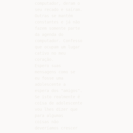
computador, deram o

seu recado e saíram.

Outras se mantém

constantes e já não

fazem somente parte

da agenda do

computador. Confesso

que ocupam um lugar

cativo no meu

coração.

Espero suas

mensagens como se

eu fosse uma

adolescente a

espera dos "amigos".

Se isto realmente é

coisa de adolescente

vou lhes dizer que

para algumas

coisas não

deveríamos crescer
