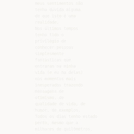
meus sentimentos não

tenho duvida alguma

de que isto é uma

realidade.

Nos últimos tempos

tenho tido o

privilégio de

conhecer pessoas

simplesmente

fantásticas que

entraram na minha

vida (e eu na delas)

nos momentos mais

inesperados trazendo

mensagens de

otimismo, de

qualidade de vida, de

humor, de exemplos.

Todos os dias tenho estado

perto, mesmo que a

milhares de quilômetros,
