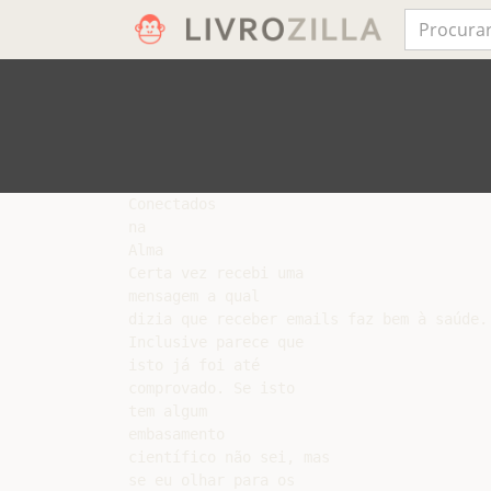
Conectados

na

Alma

Certa vez recebi uma

mensagem a qual

dizia que receber emails faz bem à saúde.

Inclusive parece que

isto já foi até

comprovado. Se isto

tem algum

embasamento

científico não sei, mas

se eu olhar para os
