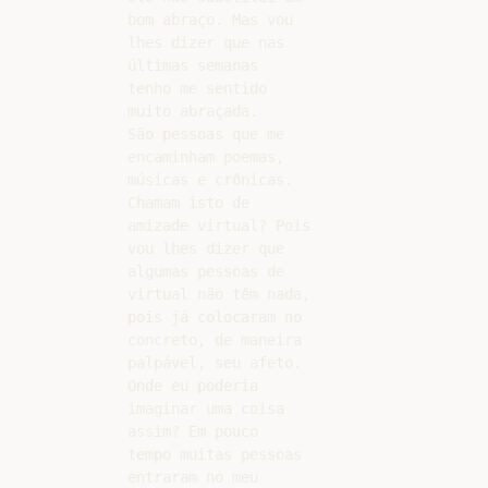
bom abraço. Mas vou

lhes dizer que nas

últimas semanas

tenho me sentido

muito abraçada.

São pessoas que me

encaminham poemas,

músicas e crônicas.

Chamam isto de

amizade virtual? Pois

vou lhes dizer que

algumas pessoas de

virtual não têm nada,

pois já colocaram no

concreto, de maneira

palpável, seu afeto.

Onde eu poderia

imaginar uma coisa

assim? Em pouco

tempo muitas pessoas

entraram no meu
