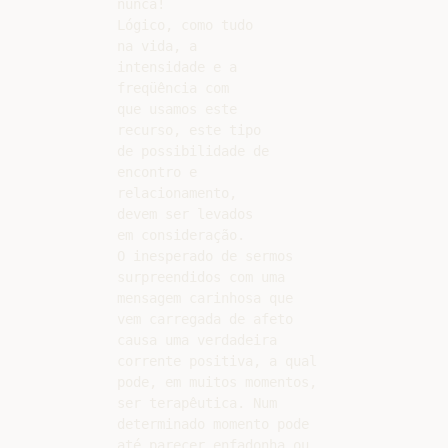
nunca!

Lógico, como tudo

na vida, a

intensidade e a

freqüência com

que usamos este

recurso, este tipo

de possibilidade de

encontro e

relacionamento,

devem ser levados

em consideração.

O inesperado de sermos

surpreendidos com uma

mensagem carinhosa que

vem carregada de afeto

causa uma verdadeira

corrente positiva, a qual

pode, em muitos momentos,

ser terapêutica. Num

determinado momento pode

até parecer enfadonha ou
