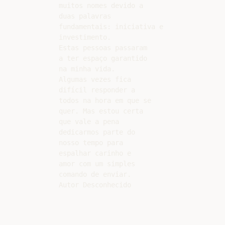
muitos nomes devido a

duas palavras

fundamentais: iniciativa e

investimento.

Estas pessoas passaram

a ter espaço garantido

na minha vida.

Algumas vezes fica

difícil responder a

todos na hora em que se

quer. Mas estou certa

que vale a pena

dedicarmos parte do

nosso tempo para

espalhar carinho e

amor com um simples

comando de enviar.
