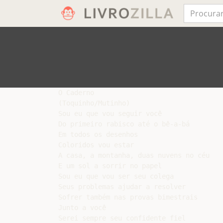
O Caderno

(Toquinho/Mutinho)

Sou eu que vou seguir você

Do primeiro rabisco até o bê-a-bá

Em todos os desenhos

Coloridos vou estar

A casa, a montanha, duas nuvens no céu

E um sol a sorrir no papel

Sou eu que vou ser seu colega

Seus problemas ajudar a resolver

Sofrer também nas provas bimestrais

Junto a você

Serei sempre seu confidente fiel
