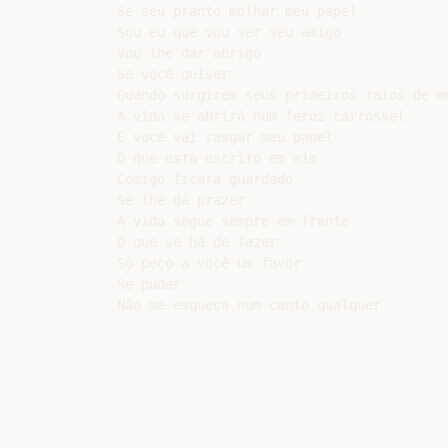
Se seu pranto molhar meu papel

Sou eu que vou ser seu amigo

Vou lhe dar abrigo

Se você quiser

Quando surgirem seus primeiros raios de mu
A vida se abrirá num feroz carrossel

E você vai rasgar meu papel

O que está escrito em mim

Comigo ficará guardado

Se lhe dá prazer

A vida segue sempre em frente

O que se há de fazer

Só peço a você um favor

Se puder
