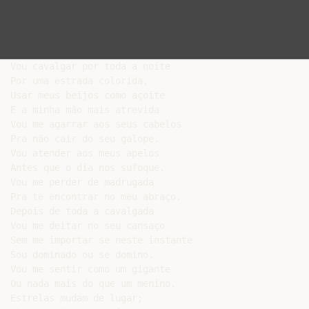
Vou cavalgar por toda a noite

Por uma estrada colorida,

Usar meus beijos como açoite

E a minha mão mais atrevida

Vou me agarrar aos seus cabelos

Pra não cair do seu galope.

Vou atender aos meus apelos

Antes que o dia nos sufoque.

Vou me perder de madrugada

Pra te encontrar no meu abraço.

Depois de toda a cavalgada

Vou me deitar no seu cansaço

Sem me importar se neste instante

Sou dominado ou se domino.

Vou me sentir como um gigante

Ou nada mais do que um menino.

Estrelas mudam de lugar;
