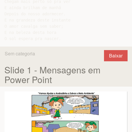
Chegam mais perto só pra ver

E ainda brilham de manhã

Depois do nosso adormecer.

E na grandeza deste instante

O amor cavalga sem saber;

E na beleza desta hora

Sem categoria
Baixar
Slide 1 - Mensagens em
Power Point