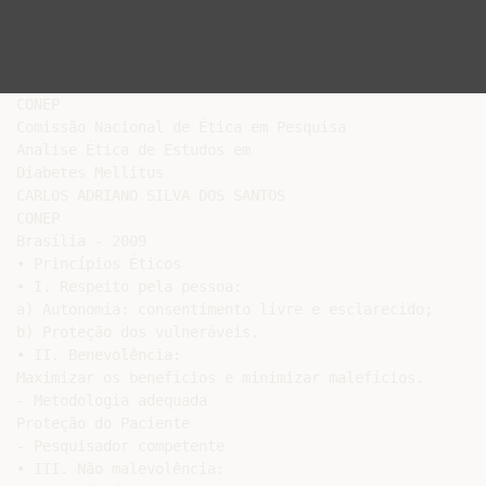
CONEP

Comissão Nacional de Ética em Pesquisa

Analise Ética de Estudos em

Diabetes Mellitus

CARLOS ADRIANO SILVA DOS SANTOS

CONEP

Brasília - 2009

• Princípios Éticos

• I. Respeito pela pessoa:

a) Autonomia: consentimento livre e esclarecido;

b) Proteção dos vulneráveis.

• II. Benevolência:

Maximizar os benefícios e minimizar malefícios.

- Metodologia adequada

Proteção do Paciente

- Pesquisador competente

• III. Não malevolência:
