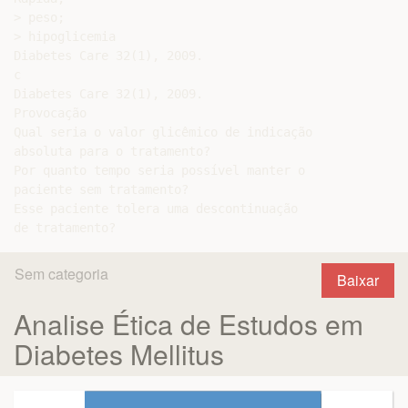
> peso;

> hipoglicemia

Diabetes Care 32(1), 2009.

c

Diabetes Care 32(1), 2009.

Provocação

Qual seria o valor glicêmico de indicação

absoluta para o tratamento?

Por quanto tempo seria possível manter o

paciente sem tratamento?

Esse paciente tolera uma descontinuação

Sem categoria
Baixar
Analise Ética de Estudos em
Diabetes Mellitus