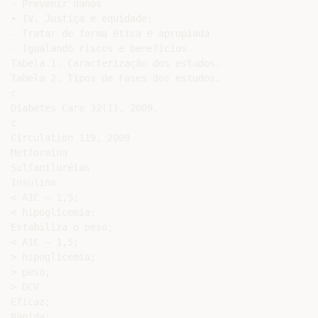
- Prevenir danos

• IV. Justiça e equidade:

- Tratar de forma ética e apropiada

- Igualando riscos e benefícios

Tabela 1. Caracterização dos estudos.

Tabela 2. Tipos de Fases dos estudos.

c

Diabetes Care 32(1), 2009.

c

Circulation 119, 2009

Metformina

Sulfaniluréias

Insulina

< A1C ~ 1,5;

< hipoglicemia;

Estabiliza o peso;

< A1C ~ 1,5;

> hipoglicemia;

> peso;

> DCV

Eficaz;

Rápida;
