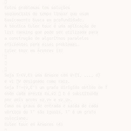


Estes problemas tem soluções

seqüenciais de tempo linear que usam

basicamente busca em profundidade.

A técnica Euler tour é uma aplicação de

list ranking que pode ser utilizada para

a construção de algoritmos paralelos

eficientes para esses problemas.

Euler tour em Árvores (3)







Seja T=(V,E) uma árvore com V={1, ..., n}

e vi V designado como raiz.

Seja T’=(V,E’) um grafo dirigido obtido de T

onde cada aresta (u,v)  E é substituída

por dois arcos <u,v> e <v,u>.

Como os graus de entrada e saída de cada

vértice de T’ são iguais, T’ é um grafo

euleriano.

Euler tour em Árvores (4)


