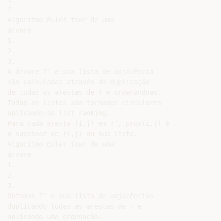
7

Algoritmo Euler tour de uma

árvore

1.

2.

3.

A árvore T’ e sua lista de adjacência

são calculadas através da duplicação

de todas as arestas de T e ordenandoas.

Todas as listas são tornadas circulares

aplicando-se list ranking.

Para cada aresta (i,j) em T’, prox(i,j) é

o sucessor de (i,j) na sua lista.

Algoritmo Euler tour de uma

árvore

1.

2.

3.

Obtemos T’ e sua lista de adjacências

duplicando todas as arestas de T e

aplicando uma ordenação.
