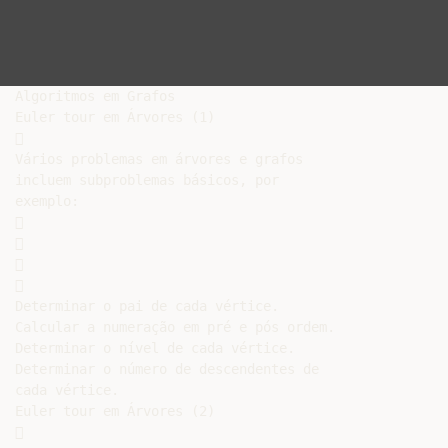
Algoritmos em Grafos

Euler tour em Árvores (1)



Vários problemas em árvores e grafos

incluem subproblemas básicos, por

exemplo:









Determinar o pai de cada vértice.

Calcular a numeração em pré e pós ordem.

Determinar o nível de cada vértice.

Determinar o número de descendentes de

cada vértice.

Euler tour em Árvores (2)


