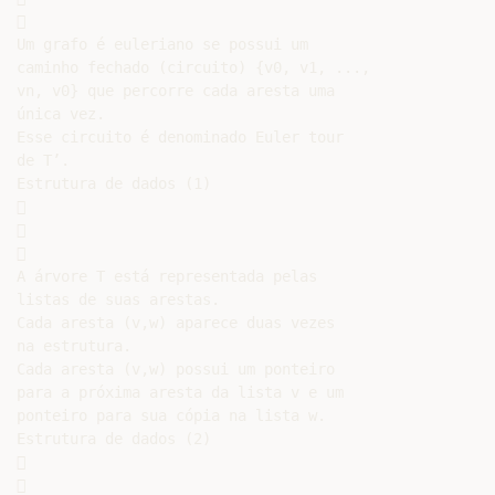


Um grafo é euleriano se possui um

caminho fechado (circuito) {v0, v1, ...,

vn, v0} que percorre cada aresta uma

única vez.

Esse circuito é denominado Euler tour

de T’.

Estrutura de dados (1)







A árvore T está representada pelas

listas de suas arestas.

Cada aresta (v,w) aparece duas vezes

na estrutura.

Cada aresta (v,w) possui um ponteiro

para a próxima aresta da lista v e um

ponteiro para sua cópia na lista w.

Estrutura de dados (2)




