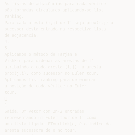
As listas de adjacências para cada vértice

são tornadas circulares aplicando-se list

ranking.

Para cada aresta (i,j) de T’ seja prox(i,j) o

sucessor desta entrada na respectiva lista

de adjacência.

4.

5.

Aplicamos o método de Tarjan e

Vishkin para ordenar as arestas de T’

atribuindo a cada aresta (i,j), a aresta

prox(j,i), como sucessor no Euler tour.

Aplicamos list ranking para determinar

a posição de cada vértice no Euler

tour.



1.

Saída. Um vetor com 2n-2 entradas

representando um Euler tour de T’ como

uma lista ligada. ETourLink[e] é o índice da

aresta sucessora de e no tour.
