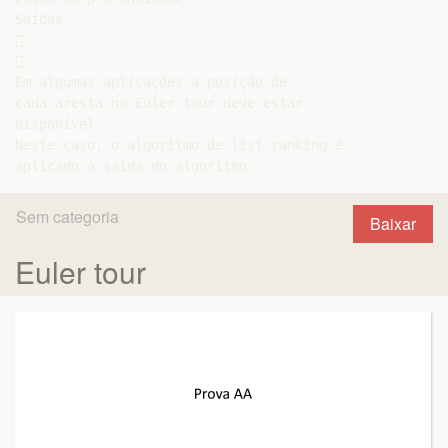
Saídas





Em algumas aplicações a posição de

cada aresta no Euler tour deve estar

disponível.

Neste caso, o algoritmo de list ranking é

Sem categoria
Baixar
Euler tour