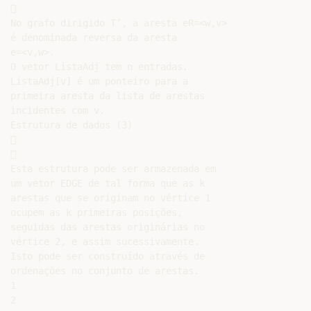


No grafo dirigido T’, a aresta eR=<w,v>

é denominada reversa da aresta

e=<v,w>.

O vetor ListaAdj tem n entradas.

ListaAdj[v] é um ponteiro para a

primeira aresta da lista de arestas

incidentes com v.

Estrutura de dados (3)





Esta estrutura pode ser armazenada em

um vetor EDGE de tal forma que as k

arestas que se originam no vértice 1

ocupem as k primeiras posições,

seguidas das arestas originárias no

vértice 2, e assim sucessivamente.

Isto pode ser construído através de

ordenações no conjunto de arestas.

1

2
