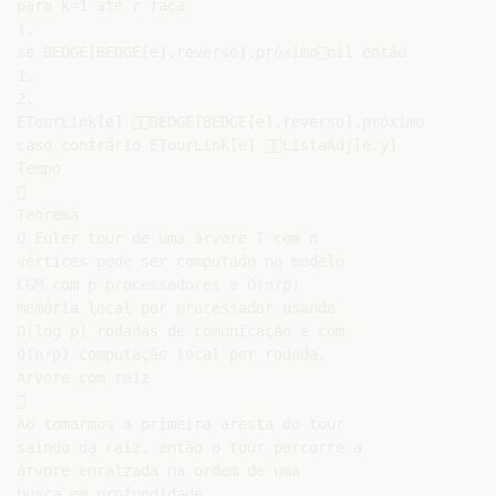
para k=1 até r faça

1.

se BEDGE[BEDGE[e].reverso].próximonil então

1.

2.

ETourLink[e] BEDGE[BEDGE[e].reverso].próximo

caso contrário ETourLink[e] ListaAdj[e.y]

Tempo



Teorema

O Euler tour de uma árvore T com n

vértices pode ser computado no modelo

CGM com p processadores e O(n/p)

memória local por processador usando

O(log p) rodadas de comunicação e com

O(n/p) computação local por rodada.

Árvore com raiz



Ao tomarmos a primeira aresta do tour

saindo da raiz, então o tour percorre a

árvore enraizada na ordem de uma

busca em profundidade.
