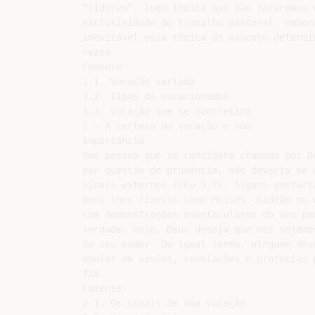
“líderes”, logo indica que não falaremos c
exclusividade do trabalho pastoral, embora
inevitável essa tônica do assunto determin
vezes.

Comente

1.1. Vocação variada

1.2. Tipos de vocacionados

1.3. Vocação que se concretiza

2 – A certeza da vocação e sua

importância

Uma pessoa que se considera chamada por De
por questão de prudência, não deveria se a
sinais externos (2Co 5.7). Alguns gostaria
Deus lhes fizesse como Moisés, Gideão ou o
com demonstrações espetaculares do seu pod
verdade, hoje, Deus deseja que nós sejamos
do seu poder. De igual forma, ninguém deve
apoiar em visões, revelações e profecias p
fim.

Comente

2.1. Os sinais de uma vocação
