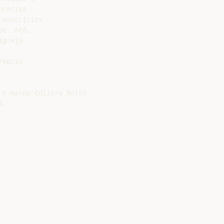
recisa

exercícios

e. Até,

greja

ópria

e Harpa Editora Betel

,
