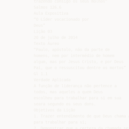
trazendo consigo os seus molhos”

Salmos 126.6

Aula Expositiva

“O Líder vocacionado por

Deus”

Lição 03

20 de julho de 2014

Texto Áureo

“Paulo, apóstolo, não da parte de

homens, nem por intermédio de homem

algum, mas por Jesus Cristo, e por Deus

Pai, que o ressuscitou dentre os mortos”

Gl 1.1

Verdade Aplicada

A função de liderança não pertence a

todos, mas aqueles a quem Deus

escolheu para trabalhar para si em sua

seara segundo os seus dons.

Objetivos da Lição

1. Trazer entendimento de que Deus chama a
para trabalhar para si;

2. Demonstrar que a certeza da chamada ser