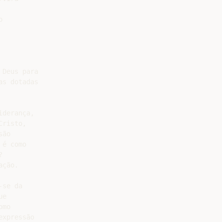


Deus para

s dotadas

derança,

risto,

ão

é como



ção.

se da

e

mo

xpressão
