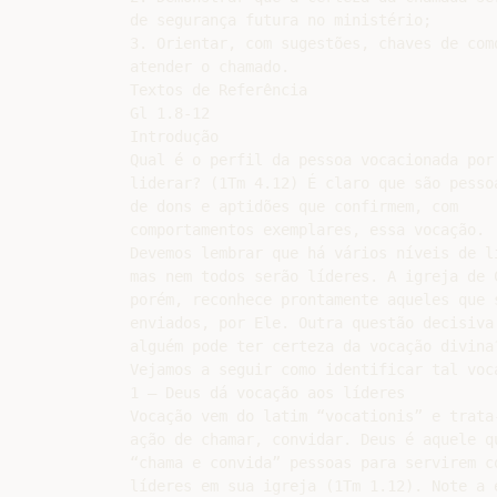
de segurança futura no ministério;

3. Orientar, com sugestões, chaves de como
atender o chamado.

Textos de Referência

Gl 1.8-12

Introdução

Qual é o perfil da pessoa vocacionada por 
liderar? (1Tm 4.12) É claro que são pessoa
de dons e aptidões que confirmem, com

comportamentos exemplares, essa vocação.

Devemos lembrar que há vários níveis de li
mas nem todos serão líderes. A igreja de C
porém, reconhece prontamente aqueles que s
enviados, por Ele. Outra questão decisiva 
alguém pode ter certeza da vocação divina?
Vejamos a seguir como identificar tal voca
1 – Deus dá vocação aos líderes

Vocação vem do latim “vocationis” e trata-
ação de chamar, convidar. Deus é aquele qu
“chama e convida” pessoas para servirem co
líderes em sua igreja (1Tm 1.12). Note a e