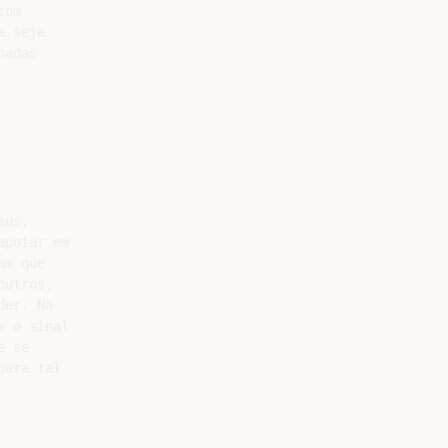
om

 seja

adas

us,

poiar em

m que

utros,

er. Na

 o sinal

 se

ara tal
