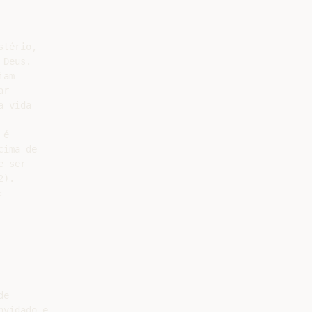
tério,

Deus.

am

r

 vida

é

ima de

 ser

).



e

vidado e
