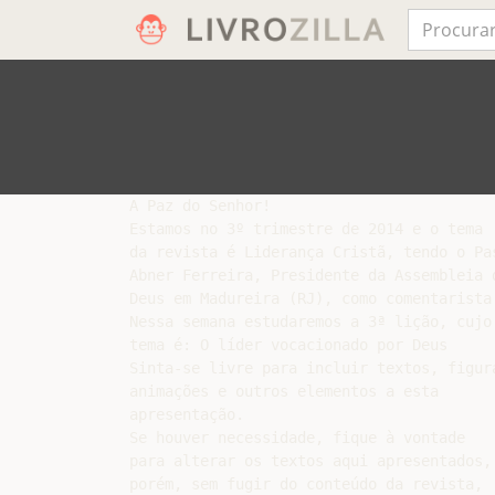
A Paz do Senhor!

Estamos no 3º trimestre de 2014 e o tema

da revista é Liderança Cristã, tendo o Pas
Abner Ferreira, Presidente da Assembleia d
Deus em Madureira (RJ), como comentarista.
Nessa semana estudaremos a 3ª lição, cujo 
tema é: O líder vocacionado por Deus

Sinta-se livre para incluir textos, figura
animações e outros elementos a esta

apresentação.

Se houver necessidade, fique à vontade

para alterar os textos aqui apresentados,

porém, sem fugir do conteúdo da revista,
