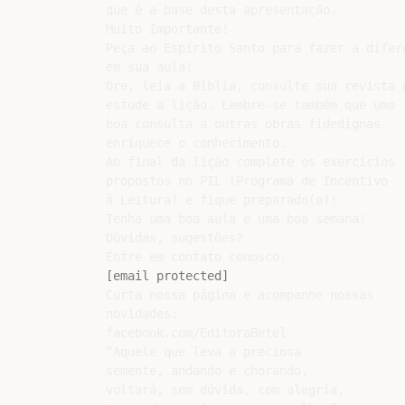
que é a base desta apresentação.

Muito Importante!

Peça ao Espírito Santo para fazer a difere
em sua aula!

Ore, leia a Bíblia, consulte sua revista e
estude a lição. Lembre-se também que uma

boa consulta a outras obras fidedignas

enriquece o conhecimento.

Ao final da lição complete os exercícios

propostos no PIL (Programa de Incentivo

à Leitura) e fique preparado(a)!

Tenha uma boa aula e uma boa semana!

Dúvidas, sugestões?

[email protected]
Curta nossa página e acompanhe nossas

novidades:

facebook.com/EditoraBetel

“Aquele que leva a preciosa

semente, andando e chorando,

voltará, sem dúvida, com alegria,
