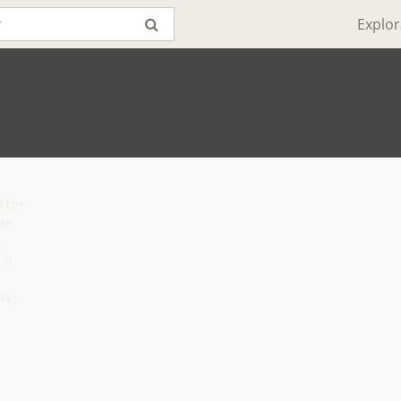
Explor
tor

e



o

s,
