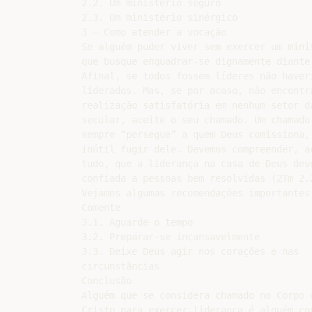
2.2. Um ministério seguro

2.3. Um ministério sinérgico

3 – Como atender a vocação

Se alguém puder viver sem exercer um minis
que busque enquadrar-se dignamente diante 
Afinal, se todos fossem líderes não haveri
liderados. Mas, se por acaso, não encontra
realização satisfatória em nenhum setor da
secular, aceite o seu chamado. Um chamado

sempre “persegue” a quem Deus comissiona, 
inútil fugir dele. Devemos compreender, ac
tudo, que a liderança na casa de Deus deve
confiada a pessoas bem resolvidas (2Tm 2.2
Vejamos algumas recomendações importantes:
Comente

3.1. Aguarde o tempo

3.2. Preparar-se incansavelmente

3.3. Deixe Deus agir nos corações e nas

circunstâncias

Conclusão

Alguém que se considera chamado no Corpo d
Cristo para exercer liderança é alguém con