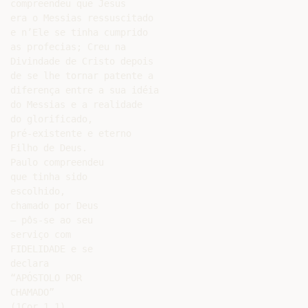
compreendeu que Jesus

era o Messias ressuscitado

e n’Ele se tinha cumprido

as profecias; Creu na

Divindade de Cristo depois

de se lhe tornar patente a

diferença entre a sua idéia

do Messias e a realidade

do glorificado,

pré-existente e eterno

Filho de Deus.

Paulo compreendeu

que tinha sido

escolhido,

chamado por Deus

– pôs-se ao seu

serviço com

FIDELIDADE e se

declara

“APÓSTOLO POR

CHAMADO”

(1Cor 1,1).
