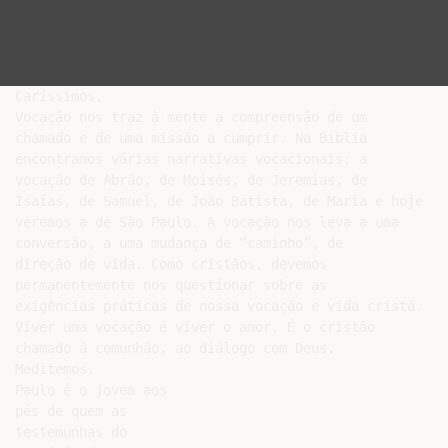
Caríssimos,

Vocação nos traz à mente a compreensão de um

chamado e de uma missão a cumprir. Na Bíblia

encontramos várias narrativas vocacionais: a

vocação de Abrão, de Moisés, de Jeremias, de

Isaías, de Samuel, de João Batista, de Maria e hoje

veremos a de São Paulo. A vocação nos leva a uma

conversão, a uma mudança de “caminho”, de

direção de vida. Como cristãos, devemos

permanentemente nos questionar sobre as

exigências práticas de nossa vocação e vida cristã.

Viver uma vocação é viver o amor. É o cristão

chamado à comunhão, ao diálogo com Deus.

Meditemos.

Paulo é o jovem aos

pés de quem as

testemunhas do
