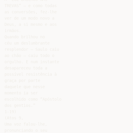
TREVAS” – e como todas

as conversões, fez-lhe

ver de um modo novo a

Deus, a si mesmo e aos

irmãos.

Quando brilhou no

céu um deslumbrante

resplendor – Saulo caiu

ao chão – caiu todo o

orgulho. E num instante

desapareceu toda a

possível resistência à

graça por parte

daquele que nesse

momento ia ser

escolhido como “Apóstolo

dos gentios.”

1-19)

(Atos 9,

Uma voz falou-lhe,

pronunciando o seu
