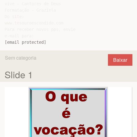
vive - Cantores de Deus

Formatação - Graziela

Do site:

www.tesouroescondido.com

Para receber novos pps, envie

[email protected]
Sem categoria
Baixar
Slide 1