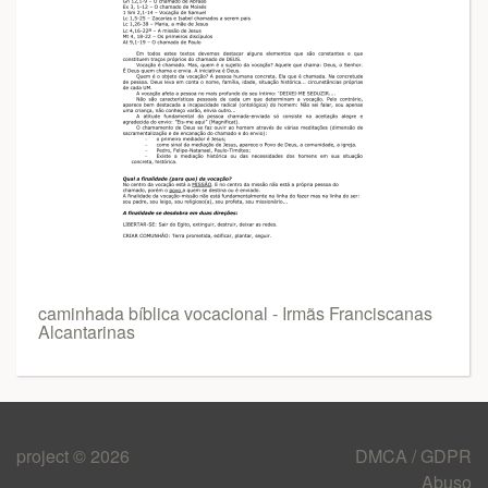
caminhada bíblica vocacional - Irmãs Franciscanas
Alcantarinas
project © 2026
DMCA / GDPR
Abuso