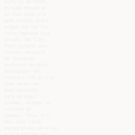
martírio de Santo

Estevão depuseram

as suas capas e a

quem Estevão pediu

a Deus que não lhe

fosse imputado esse

pecado. (At 7,58)

Paulo durante seus

estudos rabínicos

em Jerusalém,

mostra-se decidido

perseguidor dos

cristãos. (At 22,3-5)

Pede cartas ao

Sumo Sacerdote

para perseguir,

prender, algemar os

cristãos de

Damasco. (Atos 9,2)

Mas, Deus tinha

outros planos para ele.

A “LUZ BRILHOU NAS
