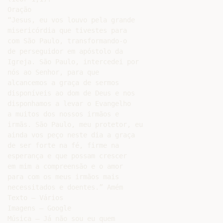
Oração

“Jesus, eu vos louvo pela grande

misericórdia que tivestes para

com São Paulo, transformando-o

de perseguidor em apóstolo da

Igreja. São Paulo, intercedei por

nós ao Senhor, para que

alcancemos a graça de sermos

disponíveis ao dom de Deus e nos

disponhamos a levar o Evangelho

a muitos dos nossos irmãos e

irmãs. São Paulo, meu protetor, eu

ainda vos peço neste dia a graça

de ser forte na fé, firme na

esperança e que possam crescer

em mim a compreensão e o amor

para com os meus irmãos mais

necessitados e doentes.” Amém

Texto – Vários

Imagens – Google

Música – Já não sou eu quem
