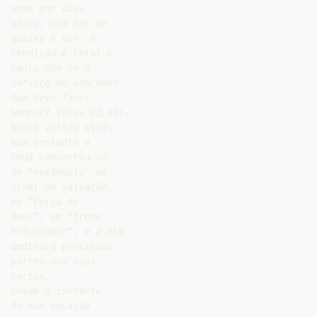
nome por duas

vezes, num tom de

queixa e dor. A

rendição é total e

Saulo põe-se a

serviço do vencedor.

Que devo fazer,

Senhor? (Atos 22,10).

Nunca voltou atrás.

Num instante a

CRUZ converteu-se

de “escândalo” em

sinal de Salvação,

em “Força de

Deus”, em “trono

triunfador”, e a ela

dedicará preciosas

partes das suas

cartas.

Desde o instante

da sua vocação
