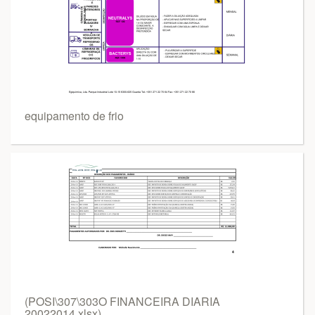
equipamento de frio
(POSI\307\303O FINANCEIRA DIARIA
20022014.xlsx)