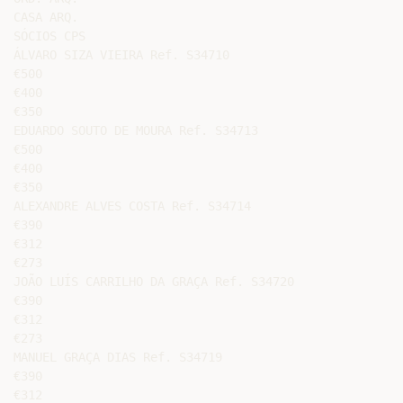
CASA ARQ.

SÓCIOS CPS

ÁLVARO SIZA VIEIRA Ref. S34710

€500

€400

€350

EDUARDO SOUTO DE MOURA Ref. S34713

€500

€400

€350

ALEXANDRE ALVES COSTA Ref. S34714

€390

€312

€273

JOÃO LUÍS CARRILHO DA GRAÇA Ref. S34720

€390

€312

€273

MANUEL GRAÇA DIAS Ref. S34719

€390

€312
