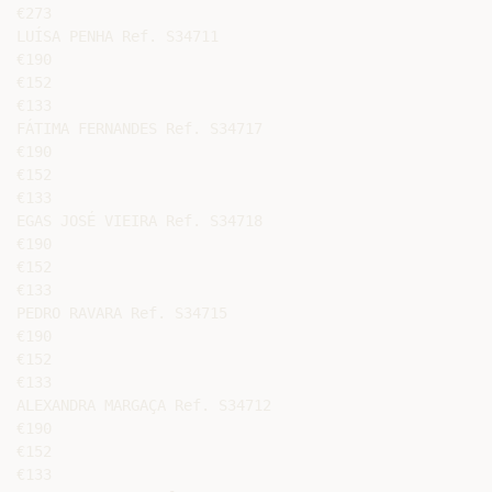
€273

LUÍSA PENHA Ref. S34711

€190

€152

€133

FÁTIMA FERNANDES Ref. S34717

€190

€152

€133

EGAS JOSÉ VIEIRA Ref. S34718

€190

€152

€133

PEDRO RAVARA Ref. S34715

€190

€152

€133

ALEXANDRA MARGAÇA Ref. S34712

€190

€152

€133
