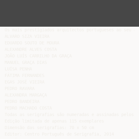
Os mais prestigiados arquitectos portugueses ao seu alc
ÁLVARO SIZA VIEIRA

EDUARDO SOUTO DE MOURA

ALEXANDRE ALVES COSTA

JOÃO LUÍS CARRILHO DA GRAÇA

MANUEL GRAÇA DIAS

LUÍSA PENHA

FÁTIMA FERNANDES

EGAS JOSÉ VIEIRA

PEDRO RAVARA

ALEXANDRA MARGAÇA

PEDRO BANDEIRA

PEDRO MACHADO COSTA

Todas as serigrafias são numeradas e assinadas pelos r
Edição limitada de apenas 115 exemplares

Dimensão das serigrafias: 70 x 50 cm

Editor: Centro Português de Serigrafia, 2014
