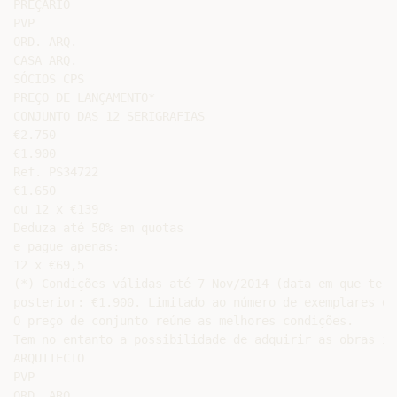
PREÇÁRIO

PVP

ORD. ARQ.

CASA ARQ.

SÓCIOS CPS

PREÇO DE LANÇAMENTO*

CONJUNTO DAS 12 SERIGRAFIAS

€2.750

€1.900

Ref. PS34722

€1.650

ou 12 x €139

Deduza até 50% em quotas

e pague apenas:

12 x €69,5

(*) Condições válidas até 7 Nov/2014 (data em que term
posterior: €1.900. Limitado ao número de exemplares di
O preço de conjunto reúne as melhores condições.

Tem no entanto a possibilidade de adquirir as obras in
ARQUITECTO

PVP

ORD. ARQ.
