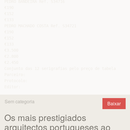
PEDRO BANDEIRA Ref. S34716

€190

€152

€133

PEDRO MACHADO COSTA Ref. S34721

€190

€152

€133

€3.500

€2.800

€2.450

Conjunto das 12 serigrafias pelo preço de tabela

Parceiro:

Protocolo:

Sem categoria
Baixar
Os mais prestigiados
arquitectos portugueses ao