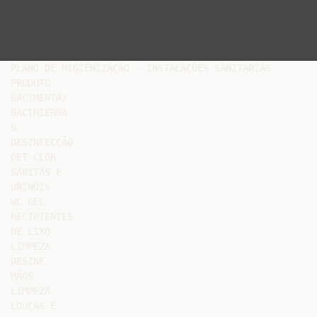
PLANO DE HIGIENIZAÇÃO - INSTALAÇÕES SANITÁRIAS

PRODUTO

BACTMENTA/

BACTHIERBA

S

DESINFECÇÃO

DET-CLOR

SANITAS E

URINÓIS

WC GEL

RECIPIENTES

DE LIXO

LIMPEZA

DESINF

MÃOS

LIMPEZA

LOUÇAS E
