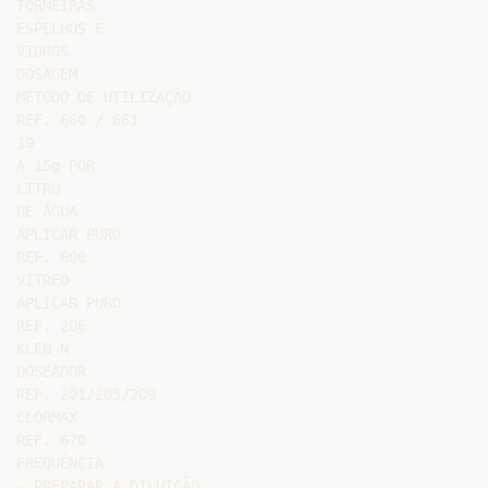
TORNEIRAS

ESPELHOS E

VIDROS

DOSAGEM

MÉTODO DE UTILIZAÇÃO

REF. 660 / 661

10

A 15g POR

LITRO

DE ÁGUA

APLICAR PURO

REF. 600

VITREO

APLICAR PURO

REF. 206

KLEN N

DOSEADOR

REF. 201/205/209

CLORMAX

REF. 670

FREQUÊNCIA

- PREPARAR A DILUIÇÃO
