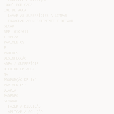
100ml POR CADA

10L DE ÁGUA

- LAVAR AS SUPERFÍCIES A LIMPAR

- ENXAGUAR ABUNDANTEMENTE E DEIXAR

SECAR

REF. 610/611

LIMPEZA

PAVIMENTOS

E

PAREDES

DESINFECÇÃO

ÁREA / SUPERFÍCIE

DILUÍDO EM ÁGUA

NA

PROPORÇÃO DE 1:4

PAVIMENTOS:

DIÁRIA

PAREDES:

SEMANAL

- FAZER A DILUIÇÃO

- APLICAR A SOLUÇÃO
