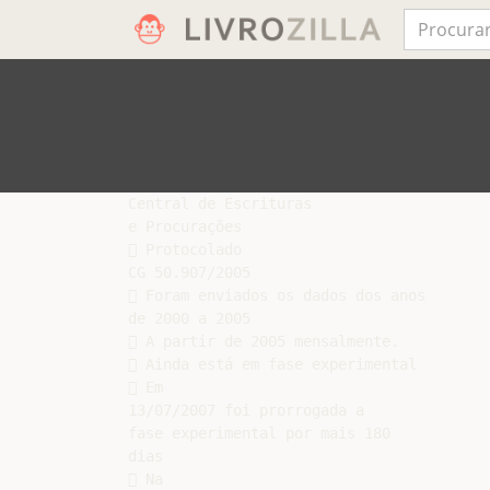
Central de Escrituras

e Procurações

 Protocolado

CG 50.907/2005

 Foram enviados os dados dos anos

de 2000 a 2005

 A partir de 2005 mensalmente.

 Ainda está em fase experimental

 Em

13/07/2007 foi prorrogada a

fase experimental por mais 180

dias

 Na
