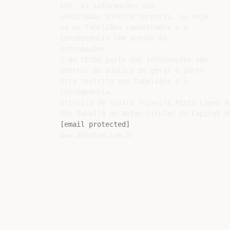
CEP, as informações são

veiculadas interna corporis, ou seja,

só os tabeliães cadastrados e a

Corregedoria têm acesso às

informações.

 Na CESDI parte das informações são

abertas ao público em geral e parte

fica restrita aos tabeliães e à

Corregedoria.

Priscila de Castro Teixeira Pinto Lopes Ag
[email protected]