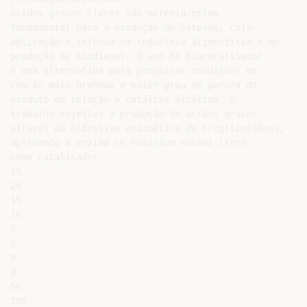
Ácidos graxos livres são matéria-prima

fundamental para a produção de ésteres, cuja

aplicação é intensa na indústria alimentícia e de

produção de biodiesel. O uso de biocatalisador

é uma alternativa para propiciar condições de

reação mais brandas e maior grau de pureza do

produto em relação à catálise alcalina. O

trabalho objetiva a produção de ácidos graxos

através da hidrólise enzimática de triglicerídeos,

aplicando a enzima se Fusarium solani livre

como catalisador.

25

20

15

10

5

0

0

0

50

100
