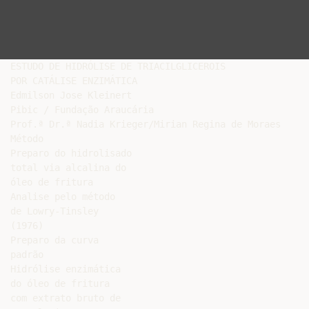
ESTUDO DE HIDRÓLISE DE TRIACILGLICEROIS

POR CATÁLISE ENZIMÁTICA

Edmilson Jose Kleinert

Pibic / Fundação Araucária

Prof.ª Dr.ª Nadia Krieger/Mirian Regina de Moraes

Método

Preparo do hidrolisado

total via alcalina do

óleo de fritura

Analise pelo método

de Lowry-Tinsley

(1976)

Preparo da curva

padrão

Hidrólise enzimática

do óleo de fritura

com extrato bruto de
