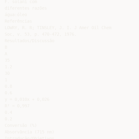
F. solani com

diferentes razões

água:óleo

Referências

LOWRY, R. R; TINSLEY, J. I. J Amer Oil Chem

Soc, v. 53, p. 470-472, 1976.

Resultados/Discussão

B

A

35

1.2

30

1

0.8

0.6

y = 0,010x + 0,026

R² = 0,997

0.4

0.2

Conversão (%)

Absorvância (715 nm)

Introdução/Objetivos
