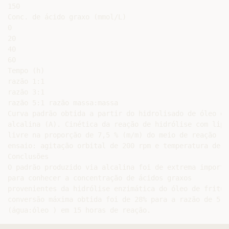
150

Conc. de ácido graxo (mmol/L)

0

20

40

60

Tempo (h)

razão 1:1

razão 3:1

razão 5:1 razão massa:massa

Curva padrão obtida a partir do hidrolisado de óleo de
alcalina (A). Cinética da reação de hidrólise com lipa
livre na proporção de 7,5 % (m/m) do meio de reação . 
ensaio: agitação orbital de 200 rpm e temperatura de 3
Conclusões

O padrão produzido via alcalina foi de extrema importân
para conhecer a concentração de ácidos graxos

provenientes da hidrólise enzimática do óleo de fritura
conversão máxima obtida foi de 28% para a razão de 5:1
