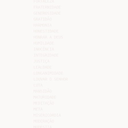
FORTALEZA

FRATERNIDADE

GENEROSIDADE

GRATIDÃO

HARMONIA

HONESTIDADE

HONRAR A DEUS

HUMILDADE

INOCÊNCIA

INTEGRIDADE

JUSTIÇA

LEALDADE

LONGANIMIDADE

LOUVAR O SENHOR

LUTA

MANSIDÃO

MATURIDADE

MEDITAÇÃO

META

MISERICÓRDIA

MODERAÇÃO

MODÉSTIA
