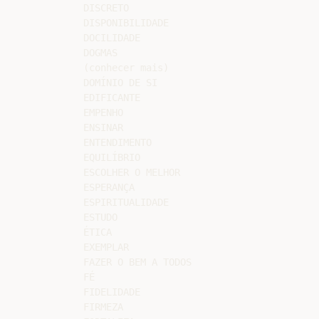
DISCRETO

DISPONIBILIDADE

DOCILIDADE

DOGMAS

(conhecer mais)

DOMÍNIO DE SI

EDIFICANTE

EMPENHO

ENSINAR

ENTENDIMENTO

EQUILÍBRIO

ESCOLHER O MELHOR

ESPERANÇA

ESPIRITUALIDADE

ESTUDO

ÉTICA

EXEMPLAR

FAZER O BEM A TODOS

FÉ

FIDELIDADE

FIRMEZA
