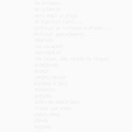
Um instante

de silêncio

para pedir a graça

do Espírito Santo...

Continua em silêncio profundo...

Refletir pausadamente...

ABERTURA

(de coração)

ABSTINÊNCIA

(de carne, mas também da língua)

ACONSELHAR

ACORDO

ADMINISTRAÇÃO

AGRADAR A DEUS

AGRADÁVEL

ALEGRIA

ALMAS DO PURGATÓRIO

(rezar por elas)

AMABILIDADE

AMÁVEL

AMIZADE
