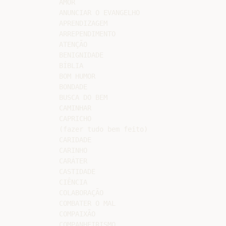
AMOR

ANUNCIAR O EVANGELHO

APRENDIZAGEM

ARREPENDIMENTO

ATENÇÃO

BENIGNIDADE

BÍBLIA

BOM HUMOR

BONDADE

BUSCA DO BEM

CAMINHAR

CAPRICHO

(fazer tudo bem feito)

CARIDADE

CARINHO

CARÁTER

CASTIDADE

CIÊNCIA

COLABORAÇÃO

COMBATER O MAL

COMPAIXÃO

COMPANHEIRISMO
