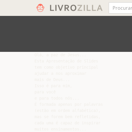
Olá, a paz de Jesus...

Esta Apresentação de Slides

tem como objetivo principal

ajudar a nos aproximar

mais de Deus...

Isso é para mim,

para você

e para todos nós...

É formada apenas por palavras

(estão em ordem alfabética),

mas se forem bem refletidas,

cada uma é capaz de inspirar

muitos ensinamentos...
