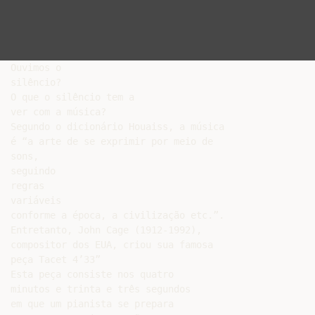
Ouvimos o

silêncio?

O que o silêncio tem a

ver com a música?

Segundo o dicionário Houaiss, a música

é “a arte de se exprimir por meio de

sons,

seguindo

regras

variáveis

conforme a época, a civilização etc.”.

Entretanto, John Cage (1912-1992),

compositor dos EUA, criou sua famosa

peça Tacet 4’33”

Esta peça consiste nos quatro

minutos e trinta e três segundos

em que um pianista se prepara
