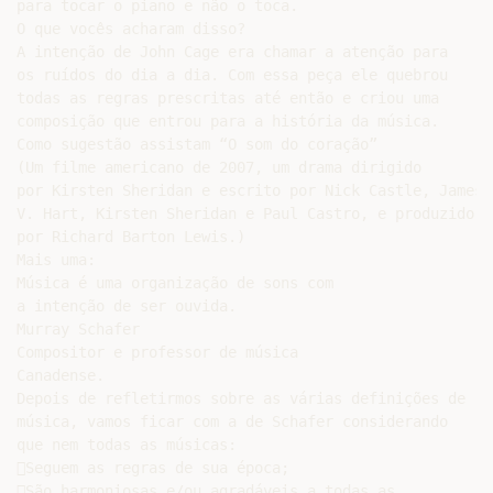
para tocar o piano e não o toca.

O que vocês acharam disso?

A intenção de John Cage era chamar a atenção para

os ruídos do dia a dia. Com essa peça ele quebrou

todas as regras prescritas até então e criou uma

composição que entrou para a história da música.

Como sugestão assistam “O som do coração”

(Um filme americano de 2007, um drama dirigido

por Kirsten Sheridan e escrito por Nick Castle, James

V. Hart, Kirsten Sheridan e Paul Castro, e produzido

por Richard Barton Lewis.)

Mais uma:

Música é uma organização de sons com

a intenção de ser ouvida.

Murray Schafer

Compositor e professor de música

Canadense.

Depois de refletirmos sobre as várias definições de

música, vamos ficar com a de Schafer considerando

que nem todas as músicas:

Seguem as regras de sua época;

São harmoniosas e/ou agradáveis a todas as
