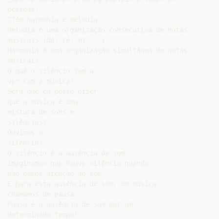
pessoas;

Têm harmonia e melodia.

Melodia é uma organização consecutiva de notas

musicais (dó, ré, mi ...)

Harmonia é uma organização simultânea de notas

musicais.

O quê o silêncio tem a

ver com a música?

Será que eu posso dizer

que a música é uma

mistura de sons e

silêncios?

Ouvimos o

silêncio?

O silêncio é a ausência de som.

Imaginamos que houve silêncio quando

não damos atenção ao som.

E para esta ausência de som, em música

chamamos de pausa.

Pausa é a ausência de som por um

determinado tempo!
