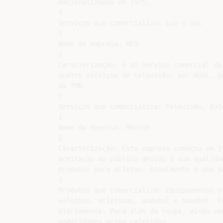
nacionalizadas em 1975.

3.

Serviços que comercializa: Luz e Gás

1.

Nome da empresa: MEO

2.

Caracterização: é um serviço comercial da
quatro serviços de televisão: por ADSL, p
da TMN.

3.

Serviços que comercializa: Televisão, Int
1.

Nome da Empresa: Macron

2.

Caracterização: Esta empresa começou em 1
aceitação do público devido á sua qualida
produtos para atletas. Atualmente é uma d
3.

Produtos que comercializa: Equipamentos o
voleibol, atletismo, andebol e basebol. F
diariamente. Para além da roupa, ainda ve
modalidades acima referidas.
