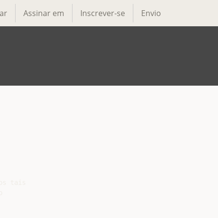
ar
Assinar em
Inscrever-se
Envio
s tais


