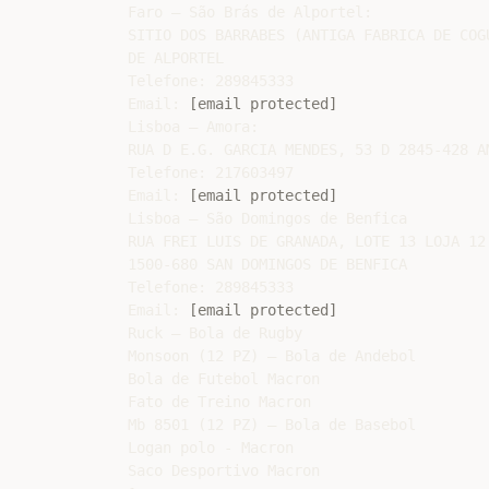
Faro – São Brás de Alportel:

SITIO DOS BARRABES (ANTIGA FABRICA DE COG
DE ALPORTEL

Telefone: 289845333

Email: 
[email protected]
Lisboa – Amora:

RUA D E.G. GARCIA MENDES, 53 D 2845-428 AM
Telefone: 217603497

Email: 
[email protected]
Lisboa – São Domingos de Benfica

RUA FREI LUIS DE GRANADA, LOTE 13 LOJA 12 
1500-680 SAN DOMINGOS DE BENFICA

Telefone: 289845333

Email: 
[email protected]
Ruck – Bola de Rugby

Monsoon (12 PZ) – Bola de Andebol

Bola de Futebol Macron

Fato de Treino Macron

Mb 8501 (12 PZ) – Bola de Basebol

Logan polo - Macron

Saco Desportivo Macron
