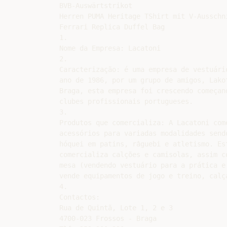
BVB-Auswärtstrikot

Herren PUMA Heritage TShirt mit V-Ausschni
Ferrari Replica Duffel Bag

1.

Nome da Empresa: Lacatoni

2.

Caracterização: é uma empresa de vestuári
ano de 1986, por um grupo de amigos, Lako
Braga, esta empresa foi crescendo começan
clubes profissionais portugueses.

3.

Produtos que comercializa: A Lacatoni com
acessórios para variadas modalidades send
hóquei em patins, râguebi e atletismo. Es
comercializa calções e camisolas, assim c
mesa (vendendo vestuário para a prática e
vende equipamentos de jogo e treino, calç
4.

Contactos:

Rua de Quintã, Lote 1, 2 e 3

4700-023 Frossos - Braga
