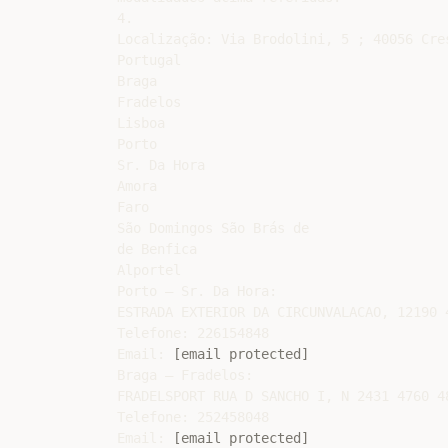
4.

Localização: Via Brodolini, 5 ; 40056 Cres
Portugal

Braga

Fradelos

Lisboa

Porto

Sr. Da Hora

Amora

Faro

São Domingos São Brás de

de Benfica

Alportel

Porto – Sr. Da Hora:

ESTRADA EXTERIOR DA CIRCUNVALACAO, 12190 4
Telefone: 226154848

Email: 
[email protected]
Braga – Fradelos:

FRADELSPORT RUA D SANCHO I, N 2431 4760 48
Telefone: 252458048

Email: 
[email protected]