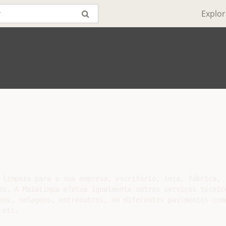
Explor
 limpeza para a sua empresa, escritório, loja, fábrica,

os. A Maialimpa efetua igualmente outros serviços técnico
ens, selagens, entreoutros, em diferentes pavimentos como
etc.
