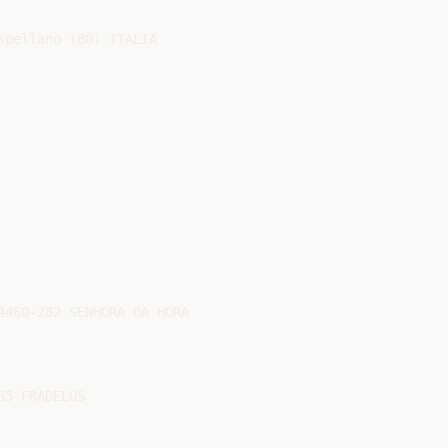
pellano (BO) ITALIA

460-282 SENHORA DA HORA

5 FRADELOS
