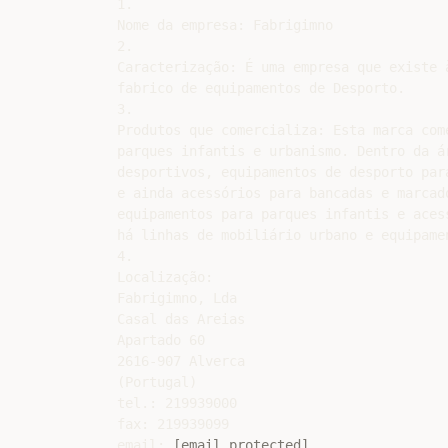
1.

Nome da empresa: Fabrigimno

2.

Caracterização: É uma empresa que existe 
fabrico de equipamentos de Desporto.

3.

Produtos que comercializa: Esta marca com
parques infantis e urbanismo. Dentro da á
desportivos, equipamentos de desporto par
e ainda acessórios para bancadas e marcad
equipamentos para parques infantis e aces
há linhas de mobiliário urbano e equipamen
4.

Localização:

Fabrigimno, Lda

Casal das Areias

Apartado 60

2616-907 Alverca

(Portugal)

tel.: 219939000

fax: 219939099

email: 
[email protected]