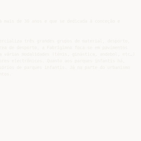
à mais de 30 anos e que se dedicada á conceção e

ercializa três grandes grupos de material, desporto,

rea de desporto, a Fabrigimno foca-se em pavimentos

a várias modalidades (ténis, ginástica, andebol, etc…)

ores electrónicos. Quanto aos parques infantis há,

sórios de parques infantis. Já na parte do urbanismo

tos.
