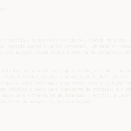
tt

o e materiais desportivos Portuguesa, fundada em Braga, n
ta, António Soares e Carlos Carvalhal. Com sede em Frosso
do por equipar clubes locais e mais tarde conquistou vári
ercializa equipamentos de jogo e treino, calçado e outros
o elas, o futebol/futsal, andebol, basquetebol, voleibol,
ta marca ainda vende mais duas marcas como o ciclismo (on
omo chinelos e sacos para transporte de matriais) e o tén
 sacos para o transporte de materiais). Por fim, a Lacato
ado e outros acessórios para arbitragem.
