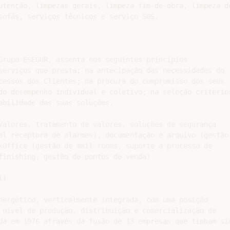
utenção, limpezas gerais, limpeza fim-de-obra, limpeza de
sofás, serviços técnicos e serviço SOS.

Grupo ESEGUR, assenta nos seguintes princípios

serviços que presta; na antecipação das necessidades do

cessos dos Clientes; na procura do compromisso dos seus

do desempenho individual e coletivo; na seleção criterios
abilidade das suas soluções.

Valores, tratamento de valores, soluções de segurança

al receptora de alarmes), documentação e arquivo (gestão 
kOffice (gestão de mail rooms, suporte a processo de

finishing, gestão de pontos de venda)

)

nergético, verticalmente integrada, com uma posição

 nível de produção, distribuição e comercialização de

da em 1976 através da fusão de 13 empresas que tinham sid