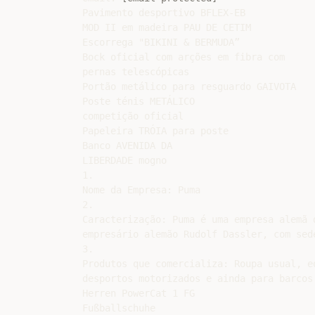
Pavimento desportivo BFLEX-EB

MOD II em madeira PAU DE CETIM

Escorrega "BIKINI & BERMUDA”

Bock oficial com arções em fibra com

pernas telescópicas

Portão metálico para resguardo GAIVOTA

Poste ténis METÁLICO

competição oficial

Papeleira TRÓIA para poste

Banco AVENIDA DA

LIBERDADE mogno

1.

Nome da Empresa: Puma

2.

Caracterização: Puma é uma empresa alemã 
empresário alemão Rudolf Dassler, com sed
3.

Produtos que comercializa: Roupa usual, e
desportos motorizados e ainda para barcos
Herren PowerCat 1 FG

Fußballschuhe
