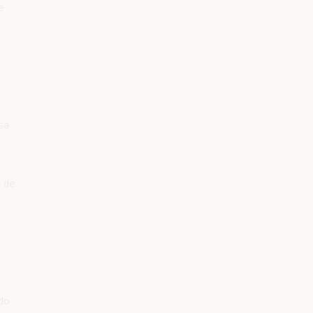


a

de

o
