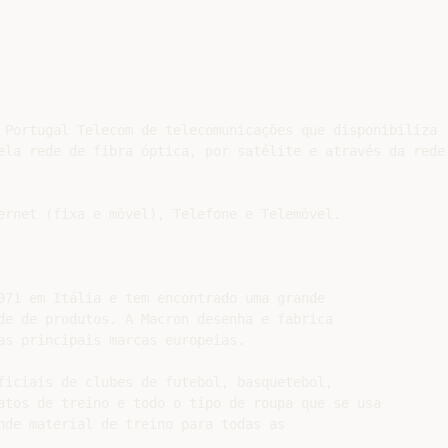
 Portugal Telecom de telecomunicações que disponibiliza

ela rede de fibra óptica, por satélite e através da rede 
ernet (fixa e móvel), Telefone e Telemóvel.

971 em Itália e tem encontrado uma grande

de de produtos. A Macron desenha e fabrica

as principais marcas europeias.

ficiais de clubes de futebol, basquetebol,

atos de treino e todo o tipo de roupa que se usa

nde material de treino para todas as
