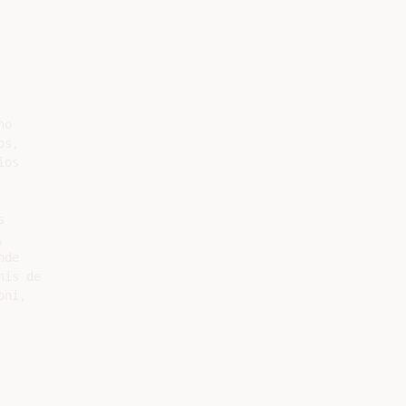
o

s,

os





de

is de

ni,
