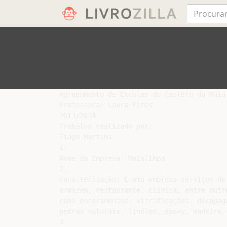
Agrupamento de Escolas do Castêlo da Maia

Professora: Laura Pires

2013/2014

Trabalho realizado por:

Tiago Martins

1.

Nome da Empresa: Maialimpa

2.

Caracterização: É uma empresa serviços de
armazém, restaurante, clínica, entre outr
como enceramentos, vitrificações, decapag
pedras naturais, linóleo, epoxy, madeira, 
3.
