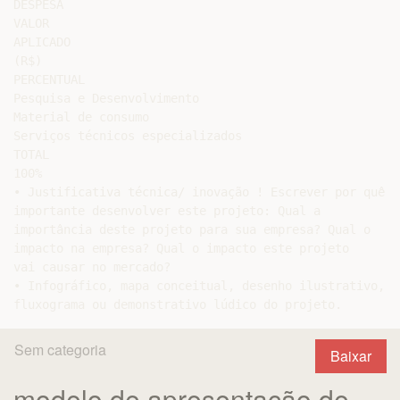
DESPESA

VALOR

APLICADO

(R$)

PERCENTUAL

Pesquisa e Desenvolvimento

Material de consumo

Serviços técnicos especializados

TOTAL

100%

• Justificativa técnica/ inovação ! Escrever por quê é

importante desenvolver este projeto: Qual a

importância deste projeto para sua empresa? Qual o

impacto na empresa? Qual o impacto este projeto

vai causar no mercado?

• Infográfico, mapa conceitual, desenho ilustrativo,

Sem categoria
Baixar
modelo de apresentação de