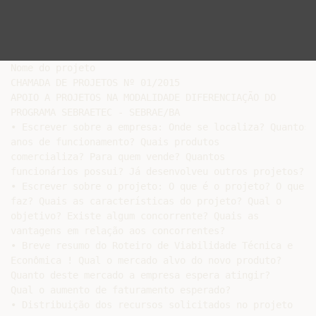
Nome do projeto

CHAMADA DE PROJETOS Nº 01/2015

APOIO A PROJETOS NA MODALIDADE DIFERENCIAÇÃO DO

PROGRAMA SEBRAETEC - SEBRAE/BA

• Escrever sobre a empresa: Onde se localiza? Quantos

anos de funcionamento? Quais produtos

comercializa? Para quem vende? Quantos

funcionários possui? Já desenvolveu outros projetos?

• Escrever sobre o projeto: O que é o projeto? O que

faz? Quais as características do projeto? Qual o

objetivo? Existe algum concorrente? Quais as

vantagens em relação aos concorrentes?

• Breve resumo do Roteiro de Viabilidade Técnica e

Econômica ! Qual o mercado alvo do novo produto?

Quanto deste mercado a empresa espera atingir?

Qual o aumento de faturamento esperado?

• Distribuição dos recursos solicitados no projeto
