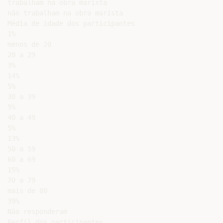
trabalham na obra marista

não trabalham na obra marista

Média de idade dos participantes

1%

menos de 20

20 a 29

3%

14%

5%

30 a 39

5%

40 a 49

5%

13%

50 a 59

60 a 69

15%

70 a 79

mais de 80

39%

Não responderam

Perfil dos participantes
