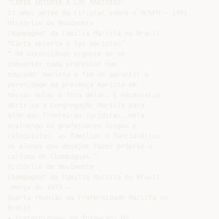
“CARTA ABIERTA A LOS MARISTAS”

13 anos antes da Circular sobre o MChFM – 1991

Histórico do Movimento

Champagnat da Família Marista no Brasil

“Carta abierta a los maristas”

“ Há necessidade urgente de se

converter cada professor num

educador marista a fim de garantir a

perenidade da presença marista em

nossas aulas e fora delas. É necessário

abrir-se a Congregação Marista para

além das fronteiras jurídicas, nela

acolhendo os professores leigos e

catequistas, as famílias e funcionários,

os alunos que desejam fazer próprio o

carisma de Champagnat.”

Histórico do Movimento

Champagnat da Família Marista no Brasil

-Março de 1979 –

Quarta reunião da Fraternidade Marista no

Brasil

• Fraternidades em formação: 05
