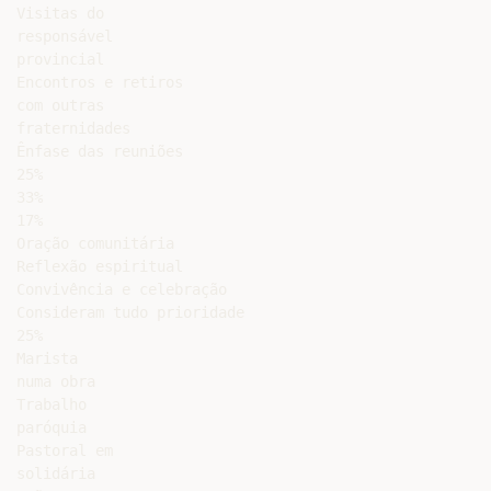
Visitas do

responsável

provincial

Encontros e retiros

com outras

fraternidades

Ênfase das reuniões

25%

33%

17%

Oração comunitária

Reflexão espiritual

Convivência e celebração

Consideram tudo prioridade

25%

Marista

numa obra

Trabalho

paróquia

Pastoral em

solidária
