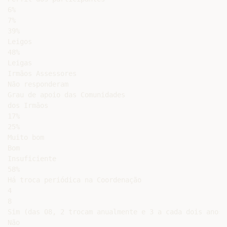
6%

7%

39%

Leigos

48%

Leigas

Irmãos Assessores

Não responderam

Grau de apoio das Comunidades

dos Irmãos

17%

25%

Muito bom

Bom

Insuficiente

58%

Há troca periódica na Coordenação

4

8

Sim (das 08, 2 trocam anualmente e 3 a cada dois anos)

Não
