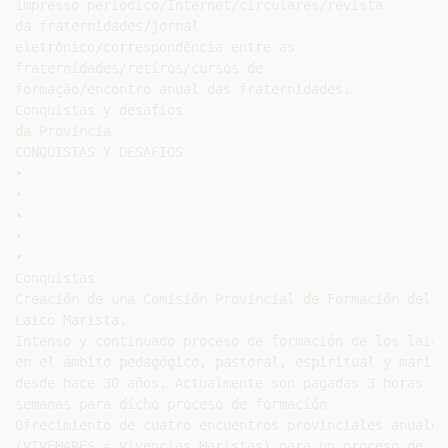
impresso periódico/Internet/circulares/revista

da fraternidades/jornal

eletrônico/correspondência entre as

fraternidades/retiros/cursos de

formação/encontro anual das fraternidades.

Conquistas y desafíos

da Provincia

CONQUISTAS Y DESAFIOS

•

•

•

•

•

Conquistas

Creación de una Comisión Provincial de Formación del

Laico Marista.

Intenso y continuado proceso de formación de los laicos
en el ámbito pedagógico, pastoral, espiritual y marista
desde hace 30 años. Actualmente son pagadas 3 horas

semanas para dicho proceso de formación.

Ofrecimiento de cuatro encuentros provinciales anuales

(VIVEMARES = Vivencias Maristas) para un proceso de
