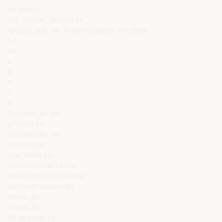
Um pouco

Vai tentar melhorar

Apoios que as fraternidades recebem

12

10

8

6

4

2

0

Informação da

província

Informação do

instituto

(calendário/

roteiros/cartazes/

boletins/circulares/

informativos/web)

Temas de

formação

da província
