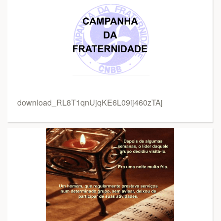
download_RL8T1qnUjqKE6L09ij460zTAj