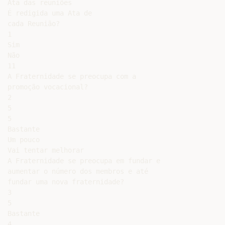
Ata das reuniões

É redigida uma Ata de

cada Reunião?

1

Sim

Não

11

A Fraternidade se preocupa com a

promoção vocacional?

2

5

5

Bastante

Um pouco

Vai tentar melhorar

A Fraternidade se preocupa em fundar e

aumentar o número dos membros e até

fundar uma nova fraternidade?

3

5

Bastante

4
