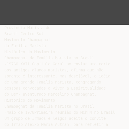
Província Marista do

Brasil Centro-Sul

Movimento Champagnat

da Família Marista

Histórico do Movimento

Champagnat da Família Marista no Brasil

-1976O XVII Capítulo Geral ao enviar uma carta

aos antigos alunos maristas, afirma que não

somente é interessante, mas desejável, a idéia

de uma grande Família Marista, congregando

pessoas convocadas a viver a Espiritualidade

do Bem- aventurado Marcelino Champagnat.

Histórico do Movimento

Champagnat da Família Marista no Brasil

-Maio de 1978Primeira reunião do MChFM no Brasil.

Um grupo de Irmãos e leigos aceita o convite

do Irmão Aleixo Maria Autran, para refletir a
