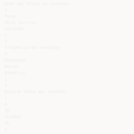
Onde são feitas as reuniões

4

Casas

Obras marista

Variando

5

3

Freqüência das reuniões

2

Quinzenal

Mensal

Bimestral

1

9

Duração média das reuniões

1

6

1h

1h30min

2h

5
