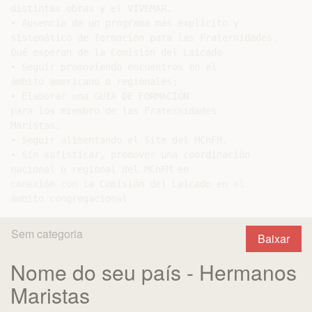
distintas obras y el VIVEMAR.

• Ausencia de un programa más explícito y

sistemático de formación para las Fraternidades.

Qué esperan de la Comisión del Laicado

• Seguir promoviendo encuentros en el

ámbito americano o regionales;

• Elaborar una GUIA DE FORMACIÓN

para los miembro de las Fraternidades

Maristas;

• Seguir alimentando el Site del MChFM.

• Sin sofisticar, promover una coordinación

nacional o regional del MChFM en

conexión con la Comisión del Laicado en el

Sem categoria
Baixar
Nome do seu país - Hermanos
Maristas