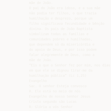
mãe de João.

O pai do João era idoso, e a sua mãe

não podia ter filhos, o que trazia

humilhação e desprezo, porque um

filho significava fecundidade e bênção

divina. Os pais de João Baptista

simbolizam todas as famílias e

comunidades pobres e humilhadas,

que dependem só da misericórdia e

do apoio de Deus, e por isso podem

falar alegremente de Deus, como a

mãe de João.

“Eis o que o Senhor fez por mim, nos dias

em que ele se dignou tirar-me da

humilhação pública” (Lc 1,25)

Evangelho

Sac. O senhor Esteja convosco

R. Ele está no meio de nós

Evangelho de nosso Senhor Jesus

Cristo segundo são Lucas

R: Glória a vós Senhor
