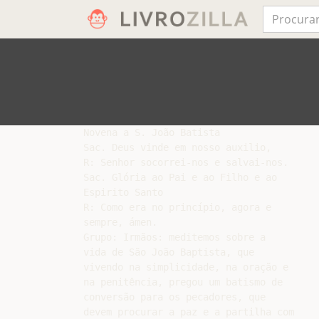
Novena a S. João Batista

Sac. Deus vinde em nosso auxilio,

R: Senhor socorrei-nos e salvai-nos.

Sac. Glória ao Pai e ao Filho e ao

Espirito Santo

R: Como era no princípio, agora e

sempre, ámen.

Grupo: Irmãos: meditemos sobre a

vida de São João Baptista, que

vivendo na simplicidade, na oração e

na penitência, pregou um batismo de

conversão para os pecadores, que

devem procurar a paz e a partilha com
