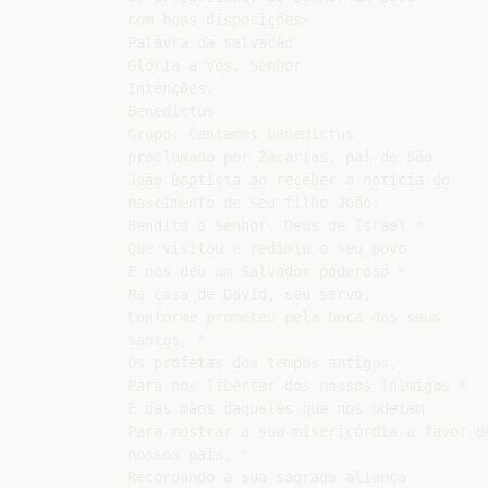
com boas disposições».

Palavra da salvação

Glória a Vós, Senhor

Intenções.

Benedictus

Grupo: Cantamos benedictus

proclamado por Zacarias, pai de São

João Baptista ao receber a notícia do

nascimento de Seu filho João.

Bendito o Senhor, Deus de Israel *

Que visitou e redimiu o seu povo

E nos deu um Salvador poderoso *

Na casa de David, seu servo,

Conforme prometeu pela boca dos seus

santos, *

Os profetas dos tempos antigos,

Para nos libertar dos nossos inimigos *

E das mãos daqueles que nos odeiam

Para mostrar a sua misericórdia a favor do
nossos pais, *

Recordando a sua sagrada aliança
