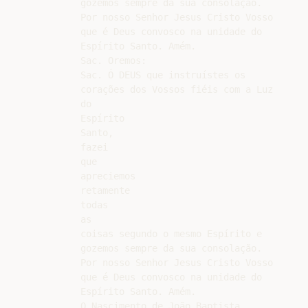
gozemos sempre da sua consolação.

Por nosso Senhor Jesus Cristo Vosso

que é Deus convosco na unidade do

Espírito Santo. Amém.

Sac. Oremos:

Sac. Ó DEUS que instruístes os

corações dos Vossos fiéis com a Luz

do

Espírito

Santo,

fazei

que

apreciemos

retamente

todas

as

coisas segundo o mesmo Espírito e

gozemos sempre da sua consolação.

Por nosso Senhor Jesus Cristo Vosso

que é Deus convosco na unidade do

Espírito Santo. Amém.

O Nascimento de João Baptista.
