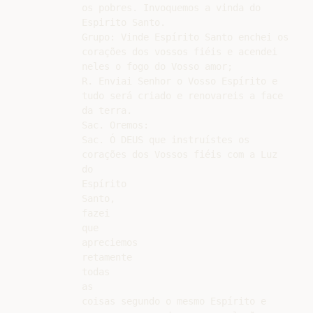
os pobres. Invoquemos a vinda do

Espirito Santo.

Grupo: Vinde Espírito Santo enchei os

corações dos vossos fiéis e acendei

neles o fogo do Vosso amor;

R. Enviai Senhor o Vosso Espírito e

tudo será criado e renovareis a face

da terra.

Sac. Oremos:

Sac. Ó DEUS que instruístes os

corações dos Vossos fiéis com a Luz

do

Espírito

Santo,

fazei

que

apreciemos

retamente

todas

as

coisas segundo o mesmo Espírito e
