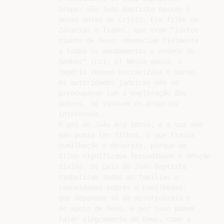
Grupo: São João Baptista nasceu 6

meses antes de Cristo. Era filho de

Zacarias e Isabel, que eram “justos

diante de Deus: obedeciam fielmente

a todos os mandamentos e ordens do

Senhor” (Lc1, 6) Nessa época, o

império romano escravizava o mundo.

As autoridades judaicas não se

preocupavam com a exploração dos

pobres, só visavam os próprios

interesses.

O pai do João era idoso, e a sua mãe

não podia ter filhos, o que trazia

humilhação e desprezo, porque um

filho significava fecundidade e bênção

divina. Os pais de João Baptista

simbolizam todas as famílias e

comunidades pobres e humilhadas,

que dependem só da misericórdia e

do apoio de Deus, e por isso podem

falar alegremente de Deus, como a
