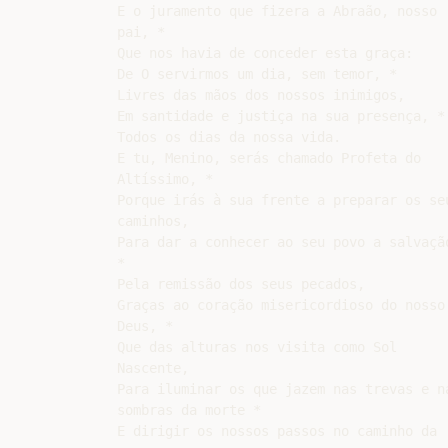
E o juramento que fizera a Abraão, nosso

pai, *

Que nos havia de conceder esta graça:

De O servirmos um dia, sem temor, *

Livres das mãos dos nossos inimigos,

Em santidade e justiça na sua presença, *

Todos os dias da nossa vida.

E tu, Menino, serás chamado Profeta do

Altíssimo, *

Porque irás à sua frente a preparar os seu
caminhos,

Para dar a conhecer ao seu povo a salvação
*

Pela remissão dos seus pecados,

Graças ao coração misericordioso do nosso

Deus, *

Que das alturas nos visita como Sol

Nascente,

Para iluminar os que jazem nas trevas e na
sombras da morte *

E dirigir os nossos passos no caminho da
