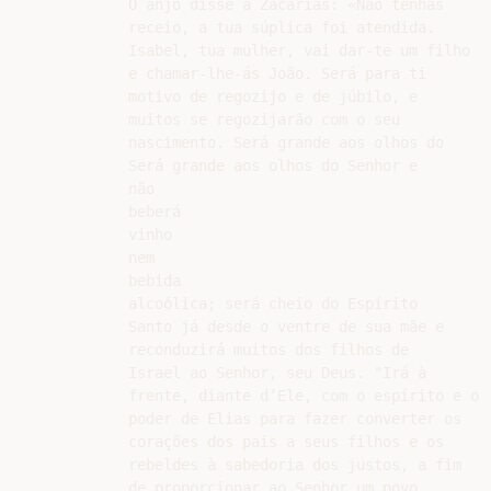
O anjo disse a Zacarias: «Não tenhas

receio, a tua súplica foi atendida.

Isabel, tua mulher, vai dar-te um filho

e chamar-lhe-ás João. Será para ti

motivo de regozijo e de júbilo, e

muitos se regozijarão com o seu

nascimento. Será grande aos olhos do

Será grande aos olhos do Senhor e

não

beberá

vinho

nem

bebida

alcoólica; será cheio do Espírito

Santo já desde o ventre de sua mãe e

reconduzirá muitos dos filhos de

Israel ao Senhor, seu Deus. "Irá à

frente, diante d’Ele, com o espírito e o

poder de Elias para fazer converter os

corações dos pais a seus filhos e os

rebeldes à sabedoria dos justos, a fim

de proporcionar ao Senhor um povo
