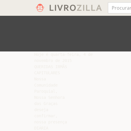
Hoje é quarta-feira, 4 de

novembro de 2015

QUERIDAS IRMÃS

CAPITULARES

Nossa

Comunidade

Paroquial,

Nossa Senhora

das Graças

deseja

confirmar,

nossa presença

DIÁRIA
