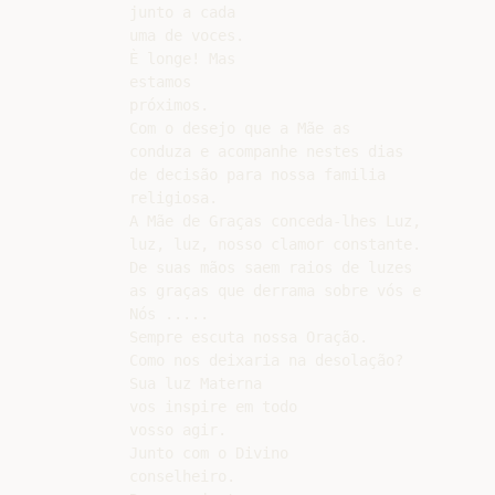
junto a cada

uma de voces.

È longe! Mas

estamos

próximos.

Com o desejo que a Mãe as

conduza e acompanhe nestes dias

de decisão para nossa familia

religiosa.

A Mãe de Graças conceda-lhes Luz,

luz, luz, nosso clamor constante.

De suas mãos saem raios de luzes

as graças que derrama sobre vós e

Nós .....

Sempre escuta nossa Oração.

Como nos deixaria na desolação?

Sua luz Materna

vos inspire em todo

vosso agir.

Junto com o Divino

conselheiro.
