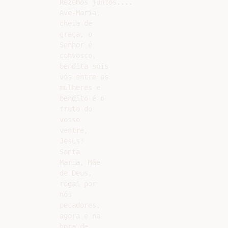
Rezemos juntos....

Ave-Maria,

cheia de

graça, o

Senhor é

convosco,

bendita sois

vós entre as

mulheres e

bendito é o

fruto do

vosso

ventre,

Jesus!

Santa

Maria, Mãe

de Deus,

rogai por

nós

pecadores,

agora e na

hora de
