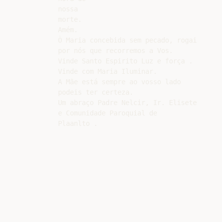
nossa

morte.

Amém.

Ò Maria concebida sem pecado, rogai

por nós que recorremos a Vos.

Vinde Santo Espirito Luz e força .

Vinde com Maria Iluminar.

A Mãe está sempre ao vosso lado

podeis ter certeza.

Um abraço Padre Nelcir, Ir. Elisete

e Comunidade Paroquial de
