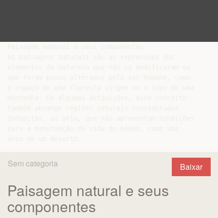
Paisagem natural e seus componentes

As paisagens naturais são as expressões dos

elementos da natureza que não se modificaram ou

que foram pouco alterados pelo ser humano, como

o espaço de uma floresta virgem ou o topo de uma

montanha. Em algumas definições, esse conceito

também abrange regiões naturais consideradas

inóspitas, ou seja, que não apresentam condições

para a manutenção da vida do homem, como uma

Sem categoria
Baixar
Paisagem natural e seus
componentes