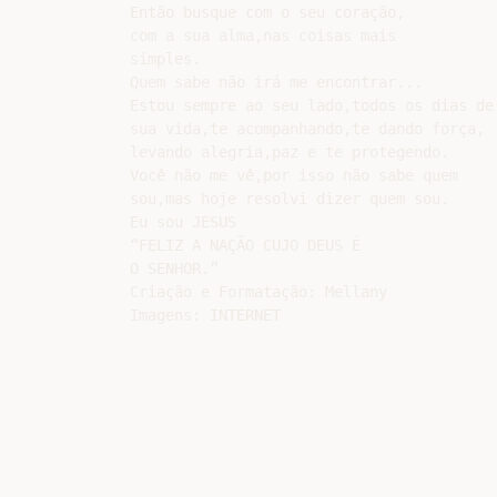
Então busque com o seu coração,

com a sua alma,nas coisas mais

simples.

Quem sabe não irá me encontrar...

Estou sempre ao seu lado,todos os dias de

sua vida,te acompanhando,te dando força,

levando alegria,paz e te protegendo.

Você não me vê,por isso não sabe quem

sou,mas hoje resolvi dizer quem sou.

Eu sou JESUS

“FELIZ A NAÇÃO CUJO DEUS É

O SENHOR.”

Criação e Formatação: Mellany
