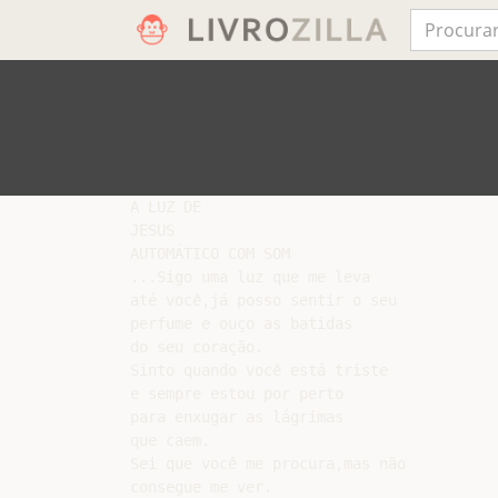
A LUZ DE

JESUS

AUTOMÁTICO COM SOM

...Sigo uma luz que me leva

até você,já posso sentir o seu

perfume e ouço as batidas

do seu coração.

Sinto quando você está triste

e sempre estou por perto

para enxugar as lágrimas

que caem.

Sei que você me procura,mas não

consegue me ver.
