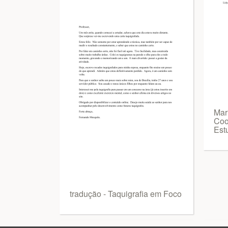
Mar
Coo
Est
tradução - Taquigrafia em Foco