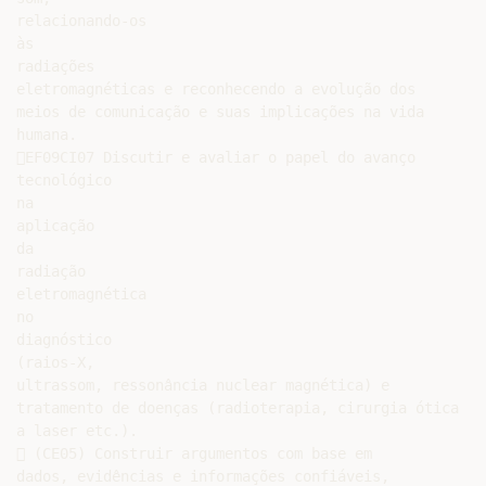
relacionando-os

às

radiações

eletromagnéticas e reconhecendo a evolução dos

meios de comunicação e suas implicações na vida

humana.

EF09CI07 Discutir e avaliar o papel do avanço

tecnológico

na

aplicação

da

radiação

eletromagnética

no

diagnóstico

(raios-X,

ultrassom, ressonância nuclear magnética) e

tratamento de doenças (radioterapia, cirurgia ótica

a laser etc.).

 (CE05) Construir argumentos com base em

dados, evidências e informações confiáveis,
