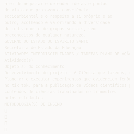
além de negociar e defender ideias e pontos

de vista que promovam a consciência

socioambiental e o respeito a si próprio e ao

outro, acolhendo e valorizando a diversidade

de indivíduos e de grupos sociais, sem

preconceitos de qualquer natureza.

GOVERNO DO ESTADO DO ESPÍRITO SANTO

Secretaria de Estado da Educação

ATIVIDADES INTERDISCIPLINARES / TAREFAS PLANO DE AÇÃO S
Atividade(s)

Objeto(s) do Conhecimento

Desenvolvimento do projeto – A Ciência que fazemos, can
Planejar e executar experimentos que evidenciem fenôme
no tik tok, para a publicação de vídeos científicos pr
conteúdos de ciências trabalhados no trimestre.

pelos estudantes.

METODOLOGIA(S) DE ENSINO








