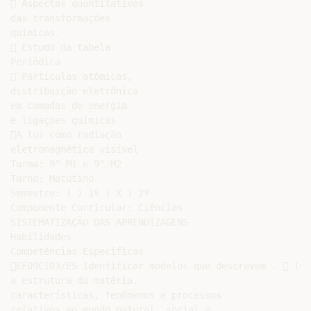
 Aspectos quantitativos

das transformações

químicas.

 Estudo da tabela

Periódica

 Partículas atômicas,

distribuição eletrônica

em camadas de energia

e ligações químicas

A luz como radiação

eletromagnética visível

Turma: 9° M1 e 9° M2

Turno: Matutino

Semestre: ( ) 1º ( X ) 2º

Componente Curricular: Ciências

SISTEMATIZAÇÃO DAS APRENDIZAGENS

Habilidades

Competências Específicas

EF09CI03/ES Identificar modelos que descrevem .  (CE
a estrutura da matéria.

características, fenômenos e processos

relativos ao mundo natural, social e
