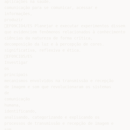
aplicações na saúde.

comunicação para se comunicar, acessar e

informações,

produzir

EF09CI04/ES Planejar e executar experimentos dissemina
que evidenciem fenômenos relacionados à conhecimentos 
ciências da natureza de forma crítica,

decomposição da luz e à percepção de cores.

significativa, reflexiva e ética.

EF09CI05/ES

Investigar

os

principais

mecanismos envolvidos na transmissão e recepção

de imagem e som que revolucionaram os sistemas

de

comunicação

humana,

identificando,

analisando, categorizando e explicando os

processos de transmissão e recepção de imagem e

som,
