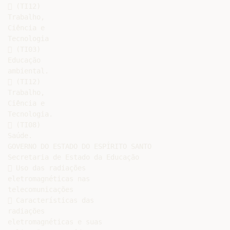
 (TI12)

Trabalho,

Ciência e

Tecnologia

 (TI03)

Educação

ambiental.

 (TI12)

Trabalho,

Ciência e

Tecnologia.

 (TI08)

Saúde.

GOVERNO DO ESTADO DO ESPÍRITO SANTO

Secretaria de Estado da Educação

 Uso das radiações

eletromagnéticas nas

telecomunicações

 Características das

radiações

eletromagnéticas e suas
