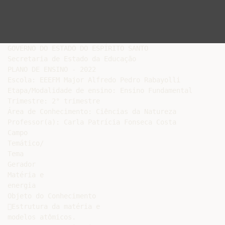
GOVERNO DO ESTADO DO ESPÍRITO SANTO

Secretaria de Estado da Educação

PLANO DE ENSINO - 2022

Escola: EEEFM Major Alfredo Pedro Rabayolli

Etapa/Modalidade de ensino: Ensino Fundamental

Trimestre: 2° trimestre

Área de Conhecimento: Ciências da Natureza

Professor(a): Carla Patrícia Fonseca Costa

Campo

Temático/

Tema

Gerador

Matéria e

energia

Objeto do Conhecimento

Estrutura da matéria e

modelos atômicos.
