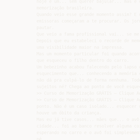
hoje é um... sem querer bajular... mas é o
memorização brasileira.

Quando veio esse grande momento assim? E q
emissoras começaram a te procurar. Os jorn
pautar.

Que veio a fama profissional vai... se me 
Depois que eu estabeleci o recorde de memó
uma visibilidade maior na impressa.

Mas um momento particular foi quando acont
que esqueceu o filho dentro do carro.

Um bebezinho acabou falecendo pelo lapso d
esquecimento que... conhecendo a memória c
não dá pra culpá-lo de forma nenhuma. Todo
sujeitos né? Chega ao ponto de você esquec
>> Curso de Memorização GRÁTIS – Clique Aq
>> Curso de Memorização GRÁTIS – Clique Aq
ponto. Não é um caso isolado... esquecer u
houve um óbito da criança.

Mas eu já tive casos... mães que... o avô 
cidade... foi ao banco resolver alguma coi
esperando no carro e o avô foi simplesment
pé.
