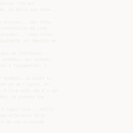
vista, tem que

o, eu diria que todas

 precise... não tenha

cunstâncias da vida

epcional... vida social...

palmente né? Domínio de

gia da Informação...

vendedor, por exemplo,

te é fundamental. É

 exemplo, aí muito se

me de um cliente. Às

 O foco dele não é o ser

ais um produto que

é legal você... entrou

me diferente? Você

ê dá uma associada
