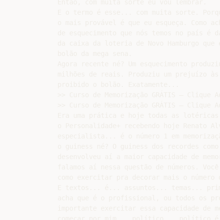
Então, com muita sorte eu vou lembrar.

E o termo é esse... com muita sorte. Porqu
o mais provável é que eu esqueça. Como ach
de esquecimento que nós temos no país é da
da caixa da loteria de Novo Hamburgo que e
bolão da mega sena.

Agora recente né? Um esquecimento produziu
milhões de reais. Produziu um prejuízo às
proibido o bolão. Exatamente...

>> Curso de Memorização GRÁTIS – Clique Aq
>> Curso de Memorização GRÁTIS – Clique Aq
Era uma prática e hoje todas as lotéricas.
o Personalidade+ recebendo hoje Renato Alv
especialista... é o número 1 em memorizaçã
o guiness né? O guiness dos recordes como 
desenvolveu aí a maior capacidade de memor
falamos aí nessa questão de números. Você 
como exercitar pra decorar mais o número d
E textos... é... assuntos... temas... pri
acha que é o profissional, ou todos os pro
importante exercitar essa capacidade de me
começar por mim... político... político é 