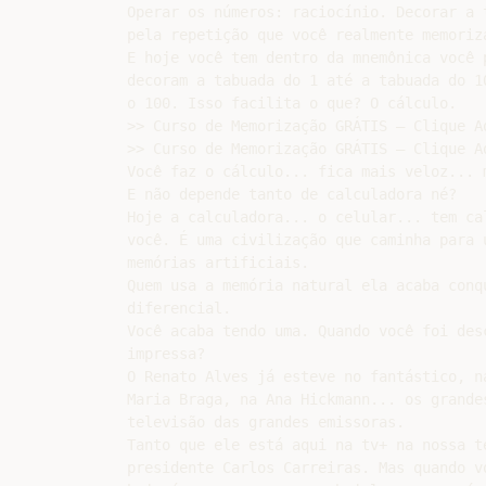
Operar os números: raciocínio. Decorar a t
pela repetição que você realmente memoriza
E hoje você tem dentro da mnemônica você p
decoram a tabuada do 1 até a tabuada do 10
o 100. Isso facilita o que? O cálculo.

>> Curso de Memorização GRÁTIS – Clique Aq
>> Curso de Memorização GRÁTIS – Clique Aq
Você faz o cálculo... fica mais veloz... 
E não depende tanto de calculadora né?

Hoje a calculadora... o celular... tem ca
você. É uma civilização que caminha para u
memórias artificiais.

Quem usa a memória natural ela acaba conqu
diferencial.

Você acaba tendo uma. Quando você foi desc
impressa?

O Renato Alves já esteve no fantástico, na
Maria Braga, na Ana Hickmann... os grandes
televisão das grandes emissoras.

Tanto que ele está aqui na tv+ na nossa te
presidente Carlos Carreiras. Mas quando vo