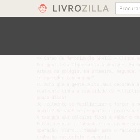
>> Curso de Memorização GRÁTIS – Clique Aq
Por gentileza fique muito à vontade. Eu me
estava no colégio. Na primeira, segunda, t
ia aprender tabuada né?

Eu acho que a gente muito mais decorava a 
realmente tinha a capacidade de multiplica
pouco disso?

De realmente se familiarizar e forçar a me
aquilo? Se você me perguntar o processo é 
A tabuada são cálculos fixos e saber o res
Então, decorar a tabuada é uma grande saca
operação, claro... também para o raciocíni
trabalha raciocínio e memória.
