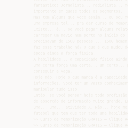
fantástico! Jornalista... radialista... ma
importante em quase todos os segmentos.

Mas tem alguns que você assim... eu sou mu
uma empresa tal... pra dar curso de memori
Existe... é... se você pegar alguns relat
carregar um navio num porto no início do s
precisavam de 1500 pessoas.... 1500 homens
faz esse trabalho né? O que é que mudou de
época ainda a força física.

A habilidade... a capacidade física ainda
uma certa força uma certa... um certo... p
conseguir a vaga.

Hoje não. Hoje o que manda é a capacidade 
informações. Você ter um vasto conheciment
manipular tudo isso.

Então, se você pensar hoje toda profissão 
de absorção de informação muito grande. En
uma... uma... atividade X. Não... hoje mes
futebol que tem que ter toda uma habilidad
>> Curso de Memorização GRÁTIS – Clique Aq
>> Curso de Memorização GRÁTIS – Clique Aq