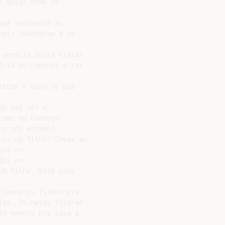
 maior nome da

ue realmente as

ais começaram a te

permite assim tratar.

ria eu comecei a ter

eceu o caso do pai

o pai né? o

omo eu conheço

s nós estamos

er um filho? Chega ao

ui <<

ui <<

m filho. Esse caso

levou os filhos pra

sa. Os netos ficaram

e embora pra casa a
