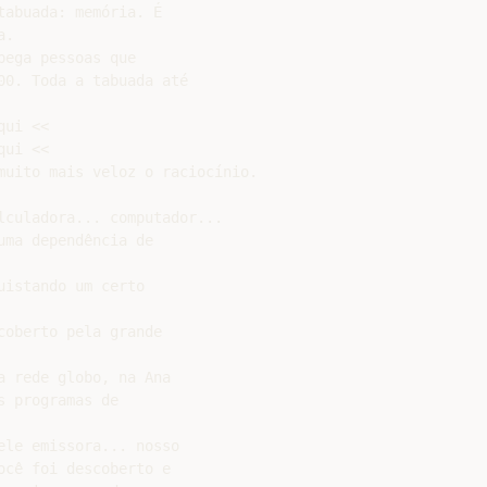
abuada: memória. É

.

ega pessoas que

0. Toda a tabuada até

ui <<

ui <<

muito mais veloz o raciocínio.

lculadora... computador...

ma dependência de

istando um certo

oberto pela grande

 rede globo, na Ana

 programas de

le emissora... nosso

cê foi descoberto e
