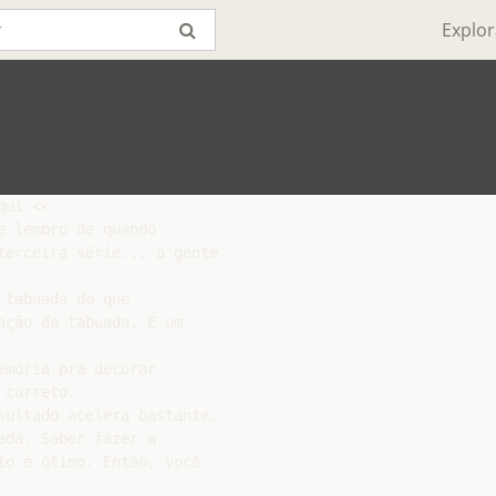
Explor
ui <<

 lembro de quando

erceira série... a gente

tabuada do que

ção da tabuada. É um

mória pra decorar

correto.

ultado acelera bastante.

da. Saber fazer a

o é ótimo. Então, você
