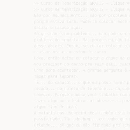
>> Curso de Memorização GRÁTIS – Clique Aq
>> Curso de Memorização GRÁTIS – Clique Aq
Não por esquecimento... não por problema d
porque estava fora. Poderia colocar esse c
deixar o casaco aqui.

Só que não é um problema... não pode ser c
problema de memória. Mas porque eu não fiz
desse objeto. Então, se eu for colocar o c
restaurante e eu estou de carro.

Poxa, então deixa eu colocar a chave do ca
Vou precisar do carro pra sair dali. Mesmo
Como pode acontecer. A grande pergunta é e
fazer para lembrar.

Tá... do casaco... o que eu posso fazer pr
recado... do número de telefone... da cons
remédio. Porque quando você trabalha com e
fazer algo para lembrar aí abre-se as poss
algum tipo de ação.

A maioria dos esquecimentos também está re
passividade. Tá tudo bem... eu tenho que d
Orlando... só que eu não fiz nada pra lemb