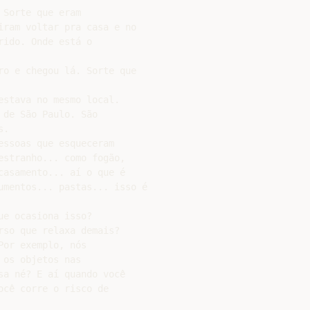
Sorte que eram

ram voltar pra casa e no

ido. Onde está o

o e chegou lá. Sorte que

stava no mesmo local.

de São Paulo. São

.

ssoas que esqueceram

stranho... como fogão,

asamento... aí o que é

umentos... pastas... isso é

e ocasiona isso?

so que relaxa demais?

or exemplo, nós

os objetos nas

a né? E aí quando você

cê corre o risco de
