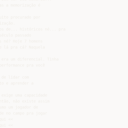
s a memorização é

ito procurado por

zação.

os de... históricos né... pra

éculo passado

 né? Hoje 7 homens

 lá pra cá? Naquela

 era um diferencial. Tinha

erformance pra você

de lidar com

o e aprender a

exige uma capacidade

tão, não existe assim

mo um jogador de

e no campo pra jogar

ui <<

ui <<
