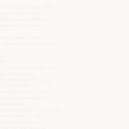
e se eu não fizer nada

o que o maior case

quela caixa lotérica...

squeceu de passar o

 um prejuízo de 53

 lotéricas porque hoje foi

ui <<

ui <<

.. Estamos de volta com

es. Ele que é

o. Tanto que foi para

a pessoa que

ização. Renato... nós

inclusive exemplificou

e telefone.

meira pergunta... qual você

fissionais, é mais

morização? Vou

bom ter boa memória...
