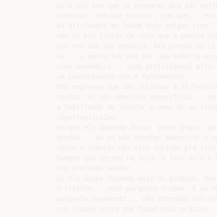
bola ele tem que se preparar pra dar entre
conhecer, tem que estudar, tem que... entã
as atividades do homem hoje exigem isso.

Não dá pra isolar um caso que a pessoa não
que ter uma boa memória. Até porque as cir
né... a gente tem que ter uma memória exc
vida acadêmica... vida profissional princi
um conhecimento ele é fundamental.

Mas empresas que são voltadas a TI Tecnolo
vendas. Aí são memórias específicas... um 
a habilidade de lembrar o nome de um clien
importantíssimo.

Porque ele depende disso. Vamos pegar, por
queixa... ah eu não consigo memorizar o no
vezes a atenção não está voltada pra isso.
humano que entrou na loja. O foco dele é m
ele pretende vender.

Aí ele acaba focando mais no produto. Mas 
o cliente... você pergunta o nome. É um no
pergunta novamente... não entendeu né? Voc
com alguma coisa que fique mais prático.
