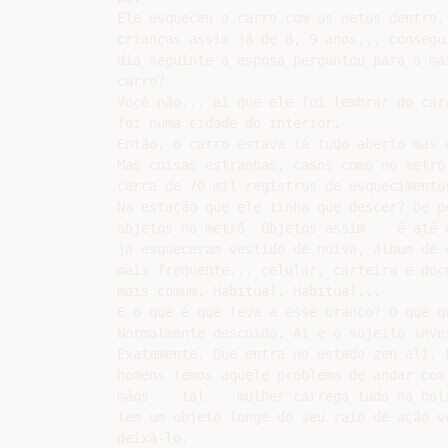
Ele esqueceu o carro com os netos dentro. 
crianças assim já de 8, 9 anos... consegui
dia seguinte a esposa perguntou para o mar
carro?

Você não... aí que ele foi lembrar do carr
foi numa cidade do interior.

Então, o carro estava lá tudo aberto mas e
Mas coisas estranhas, casos como no metrô 
cerca de 70 mil registros de esquecimentos
Na estação que ele tinha que descer? De pe
objetos no metrô. Objetos assim... é até e
já esqueceram vestido de noiva, álbum de c
mais frequente... celular, carteira e doc
mais comum. Habitual. Habitual...

E o que é que leva a esse branco? O que qu
Normalmente descuido. Aí é o sujeito inver
Exatamente. Que entra no estado zen ali. P
homens temos aquele problema de andar com 
mãos... tal... mulher carrega tudo na bols
tem um objeto longe do seu raio de ação vo
deixá-lo.
