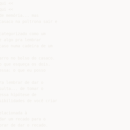
ui <<

ui <<

e memória... mas

asaco na poltrona sair e

ategorizado como um

 algo pra lembrar

aso numa cadeira de um

rro no bolso do casaco.

 que esqueça os dois.

ssa: o que eu posso

a lembrar de dar o

ulta... de tomar o

ssa hipótese de

ibilidades de você criar

lacionada à

ar um recado para o

rar de dar o recado.
