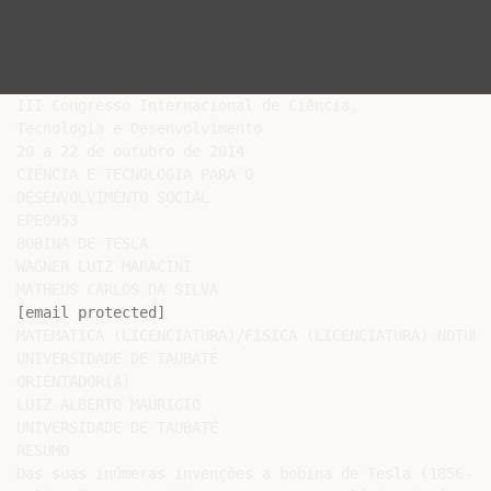
III Congresso Internacional de Ciência,

Tecnologia e Desenvolvimento

20 a 22 de outubro de 2014

CIÊNCIA E TECNOLOGIA PARA O

DESENVOLVIMENTO SOCIAL

EPE0953

BOBINA DE TESLA

WAGNER LUIZ MARACINI

[email protected]
MATEMÁTICA (LICENCIATURA)/FÍSICA (LICENCIATURA) NOTURNO
UNIVERSIDADE DE TAUBATÉ

ORIENTADOR(A)

LUIZ ALBERTO MAURICIO

UNIVERSIDADE DE TAUBATÉ

RESUMO

Das suas inúmeras invenções a bobina de Tesla (1856-19