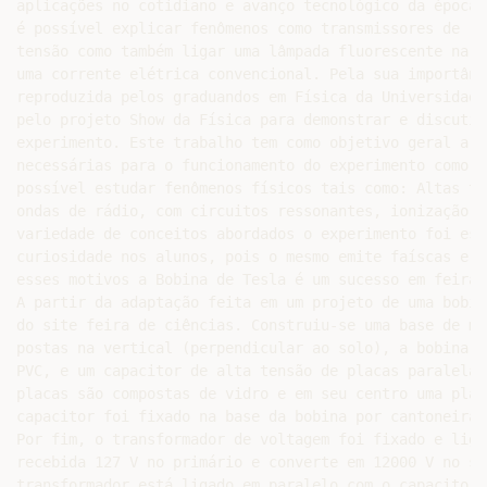
aplicações no cotidiano e avanço tecnológico da época 
é possível explicar fenômenos como transmissores de rá
tensão como também ligar uma lâmpada fluorescente na m
uma corrente elétrica convencional. Pela sua importânc
reproduzida pelos graduandos em Física da Universidade
pelo projeto Show da Física para demonstrar e discutir
experimento. Este trabalho tem como objetivo geral a m
necessárias para o funcionamento do experimento como o
possível estudar fenômenos físicos tais como: Altas te
ondas de rádio, com circuitos ressonantes, ionização d
variedade de conceitos abordados o experimento foi esc
curiosidade nos alunos, pois o mesmo emite faíscas e r
esses motivos a Bobina de Tesla é um sucesso em feiras
A partir da adaptação feita em um projeto de uma bobin
do site feira de ciências. Construiu-se uma base de ma
postas na vertical (perpendicular ao solo), a bobina s
PVC, e um capacitor de alta tensão de placas paralelas
placas são compostas de vidro e em seu centro uma plac
capacitor foi fixado na base da bobina por cantoneiras
Por fim, o transformador de voltagem foi fixado e liga
recebida 127 V no primário e converte em 12000 V no se
transformador está ligado em paralelo com o capacitor 