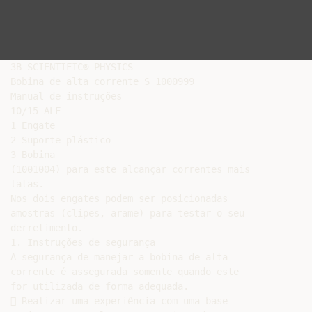
3B SCIENTIFIC® PHYSICS

Bobina de alta corrente S 1000999

Manual de instruções

10/15 ALF

1 Engate

2 Suporte plástico

3 Bobina

(1001004) para este alcançar correntes mais

latas.

Nos dois engates podem ser posicionadas

amostras (clipes, arame) para testar o seu

derretimento.

1. Instruções de segurança

A segurança de manejar a bobina de alta

corrente é assegurada somente quando este

for utilizada de forma adequada.

 Realizar uma experiência com uma base
