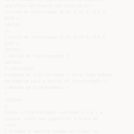
aparelhos adicionais são necessários:

1 Fonte de alimentação AC/DC 0-20 V, 0-5 A

@230 V

1003562

ou

1 Fonte de alimentação AC/DC 0-20 V, 0-5 A

@115 V

1003561

1 Núcleo de transformador S

1001004

2. Descrição

A bobina de alta corrente S serve como bobina

secundária para o núcleo de transformador S

1 Bobina de transformador S

1

1001000



Montar o transformador conforme a Fig.1 e

colocar sobre uma superfície á prova de

calor.

 Prender a amostra (arame ou clipe) no
