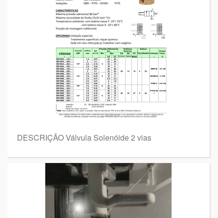
DESCRIÇÃO Válvula Solenóide 2 vias