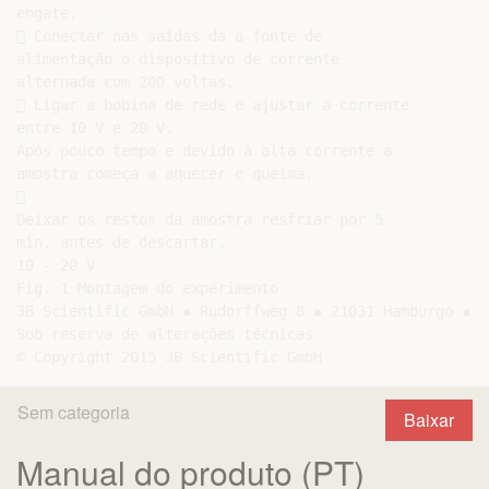
engate.

 Conectar nas saídas da á fonte de

alimentação o dispositivo de corrente

alternada com 200 voltas.

 Ligar a bobina de rede e ajustar a corrente

entre 10 V e 20 V.

Após pouco tempo e devido à alta corrente a

amostra começa a aquecer e queima.



Deixar os restos da amostra resfriar por 5

min. antes de descartar.

10 - 20 V

Fig. 1 Montagem do experimento

3B Scientific GmbH ▪ Rudorffweg 8 ▪ 21031 Hamburgo ▪ A
Sob reserva de alterações técnicas

Sem categoria
Baixar
Manual do produto (PT)