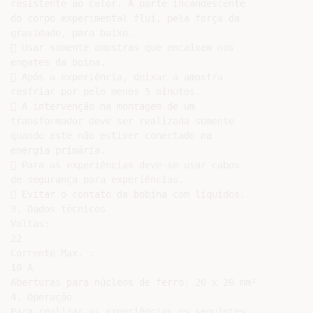
resistente ao calor. A parte incandescente

do corpo experimental flui, pela força da

gravidade, para baixo.

 Usar somente amostras que encaixem nos

engates da boina.

 Após a experiência, deixar a amostra

resfriar por pelo menos 5 minutos.

 A intervenção na montagem de um

transformador deve ser realizada somente

quando este não estiver conectado na

energia primária.

 Para as experiências deve-se usar cabos

de segurança para experiências.

 Evitar o contato da bobina com líquidos.

3. Dados técnicos

Voltas:

22

Corrente Max. :

10 A

Aberturas para núcleos de ferro: 20 x 20 mm²

4. Operação

Para realizar as experiências os seguintes
