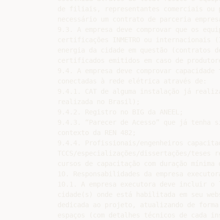
de filiais, representantes comerciais ou 
necessário um contrato de parceria empresa
9.3. A empresa deve comprovar que os equi
certificações INMETRO ou internacionais (
energia da cidade em questão (contratos d
certificados emitidos em caso de produtore
9.4. A empresa deve comprovar capacidade 
conectadas à rede elétrica através de:

9.4.1. CAT de alguma instalação já realiz
realizada no Brasil);

9.4.2. Registro no BIG da ANEEL;

9.4.3. “Parecer de Acesso” que já tenha s
contexto da REN 482;

9.4.4. Profissionais/engenheiros capacitad
TCCS/especializações/dissertações/teses r
cursos de capacitação com duração mínima d
10. Responsabilidades da empresa executora
10.1. A empresa executora deve incluir o 
cidade(s) onde está habilitada em seu web
dedicada ao projeto, atualizando de forma
espaços (com detalhes técnicos de cada ins