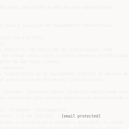
tos para capacitação de mão de obra especializada

to para a aquisição de equipamentos fotovoltaicos

rgia com o projeto

e

a executora, não existindo um limite máximo. Toda

 sem nenhum custo, junto a outras empresas já habilitadas
metas em uma única cidade1.

executoras

s fotovoltaicos ou de equipamento elétrico de geração de

ar explícita no objeto de seu contrato social

, Campinas, Fortaleza, Natal, Goiânia e Recife onde haver
que autorizado pela empresa detentora da exclusividade na
03 - Trindade - Florianópolis

 Fone: + 55 48 3234-1757 – 
[email protected]
dições e estrutura para atuação e divulgação na cidade

e que conste no contrato social (endereço) ou através
