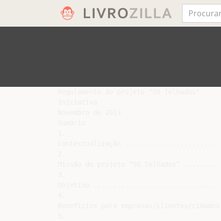
Regulamento do projeto "50 Telhados"

Iniciativa

Novembro de 2013

Sumário

1.

Contextualização ........................
2.

Missão do projeto “50 Telhados” .........
3.

Objetivo ................................
4.

Benefícios para empresas/clientes/cidades
5.
