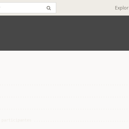
Explor
.........................................................
.........................................................
.........................................................
 participantes ..........................................