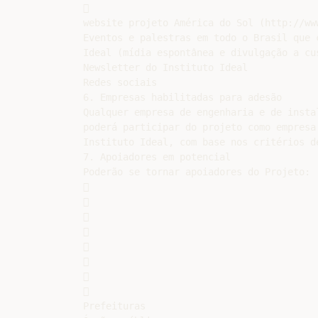


website projeto América do Sol (http://www
Eventos e palestras em todo o Brasil que 
Ideal (mídia espontânea e divulgação a cus
Newsletter do Instituto Ideal

Redes sociais

6. Empresas habilitadas para adesão

Qualquer empresa de engenharia e de insta
poderá participar do projeto como empresa
Instituto Ideal, com base nos critérios d
7. Apoiadores em potencial

Poderão se tornar apoiadores do Projeto:

















Prefeituras
