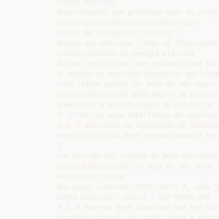
Órgãos públicos

Universidades que pretendam usar os proje
Associações comerciais e industriais

Clubes de dirigentes lojistas

Bancos que ofereçam linhas de financiamen
Concessionárias de energia elétrica

Outras instituições que tenham alguma sine
8. Número de empresas executoras por cidad
Cada cidade poderá ter mais de uma empres
empresa habilitada pode aderir ao projeto
aumentando a probabilidade de atingir as 
9. Critérios para habilitação de empresas 
9.1. A atividade de instalação de sistema
energia elétrica deve necessariamente est
1

Com exceção das cidades de Belo Horizonte
empresa habilitada, ou mais de uma desde 
mencionadas acima.

Rua Lauro Linhares, 2123, Torre A, sala 5
Santa Catarina - Brasil - CEP 88036-003 -
9.2. A empresa deve comprovar que tem con
escolhida através de local físico e equip