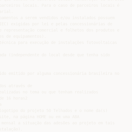
parceiros locais. Para o caso de parceiros locais é

rial.

pamentos a serem vendidos e/ou instalados possuem

IEC) exigidas por lei e pelas concessionárias de

e representação comercial e folhetos dos produtos e

s de equipamentos).

técnica para execução de instalações fotovoltaicas

ada (independente do local desde que tenha sido

ido emitido por alguma concessionária brasileira no

os através de

ealizadas no tema ou que tenham realizados

e 16 horas2



logotipo do projeto 50 Telhados e o nome da(s)

site, na página HOME ou em uma ABA

 mensal a situação das adesões ao projeto em tais

talação).
