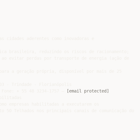
as cidades aderentes como inovadoras e

ica brasileira, reduzindo os riscos de racionamento;

 ao evitar perdas por transporte de energia (ação de

para a geração própria, disponível por mais de 25

03 - Trindade - Florianópolis

 Fone: + 55 48 3234-1757 – 
[email protected]
ilitadas

omo empresas habilitadas a executarem os

to 50 Telhados nos principais canais de comunicação do
