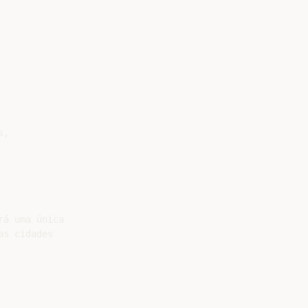
,

á uma única

s cidades
