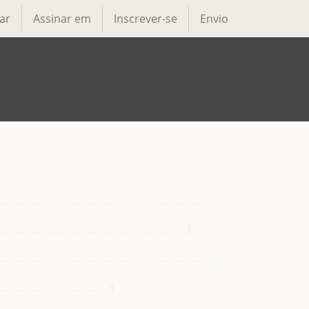
ar
Assinar em
Inscrever-se
Envio
............................................ 3

................................ 3

.................................................. 3

.................. 3
