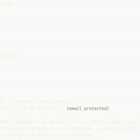
itadas ..................................................
.........................................................
.........................................................
.........................................................
ecutoras ................................................
.........................................................
.........................................................
.........................................................
03 - Trindade - Florianópolis

 Fone: + 55 48 3234-1757 – 
[email protected]
mente dependente da geração hídrica centralizada, o que l
perdas por transmissão e distribuição. A geração térmica,
, é poluente e possui custos elevados.
