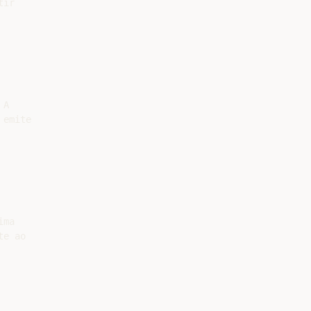
ir

A

emite

ma

e ao
