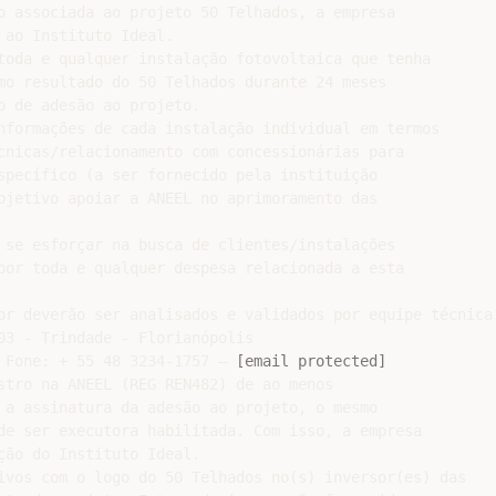
o associada ao projeto 50 Telhados, a empresa

ao Instituto Ideal.

toda e qualquer instalação fotovoltaica que tenha

mo resultado do 50 Telhados durante 24 meses

 de adesão ao projeto.

nformações de cada instalação individual em termos

cnicas/relacionamento com concessionárias para

specífico (a ser fornecido pela instituição

bjetivo apoiar a ANEEL no aprimoramento das

 se esforçar na busca de clientes/instalações

por toda e qualquer despesa relacionada a esta

or deverão ser analisados e validados por equipe técnica 
03 - Trindade - Florianópolis

 Fone: + 55 48 3234-1757 – 
[email protected]
stro na ANEEL (REG REN482) de ao menos

 a assinatura da adesão ao projeto, o mesmo

de ser executora habilitada. Com isso, a empresa

ão do Instituto Ideal.

ivos com o logo do 50 Telhados no(s) inversor(es) das
