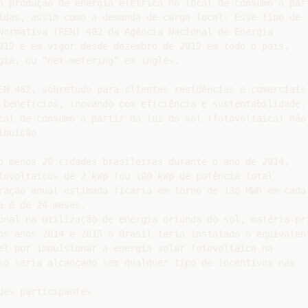
a produção de energia elétrica no local de consumo a part
idas, assim como a demanda de carga local. Esse tipo de

Normativa (REN) 482 da Agência Nacional de Energia

012 e em vigor desde dezembro de 2012 em todo o país,

gia, ou “net-metering” em inglês.

EN 482, sobretudo para clientes residências e comerciais

 benefícios, inovando com eficiência e sustentabilidade. 
cal de consumo a partir da luz do sol (fotovoltaica) não 
buição

o menos 20 cidades brasileiras durante o ano de 2014,

tovoltaicos de 2 kWp (ou 100 kWp de potência total

ração anual estimada ficaria em torno de 130 MWh em cada

 é de 24 meses.

onal na utilização de energia oriunda do sol, matéria-pri
os anos 2014 e 2015 o Brasil teria instalado o equivalent
el por impulsionar a energia solar fotovoltaica na

so seria alcançado sem qualquer tipo de incentivos nas

es participantes
