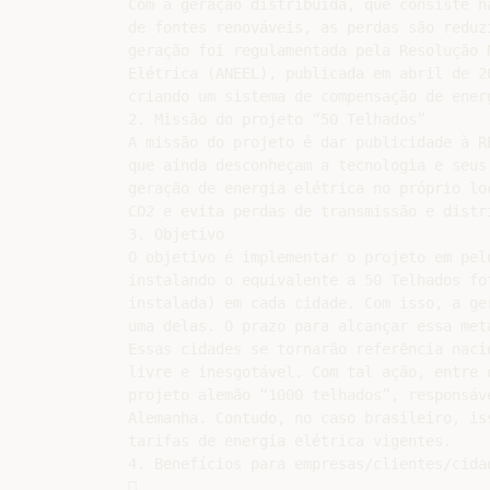
Com a geração distribuída, que consiste n
de fontes renováveis, as perdas são reduz
geração foi regulamentada pela Resolução 
Elétrica (ANEEL), publicada em abril de 2
criando um sistema de compensação de ener
2. Missão do projeto “50 Telhados”

A missão do projeto é dar publicidade à R
que ainda desconheçam a tecnologia e seus
geração de energia elétrica no próprio lo
CO2 e evita perdas de transmissão e distri
3. Objetivo

O objetivo é implementar o projeto em pel
instalando o equivalente a 50 Telhados fo
instalada) em cada cidade. Com isso, a ge
uma delas. O prazo para alcançar essa meta
Essas cidades se tornarão referência naci
livre e inesgotável. Com tal ação, entre 
projeto alemão “1000 telhados”, responsáv
Alemanha. Contudo, no caso brasileiro, is
tarifas de energia elétrica vigentes.

4. Benefícios para empresas/clientes/cidad

