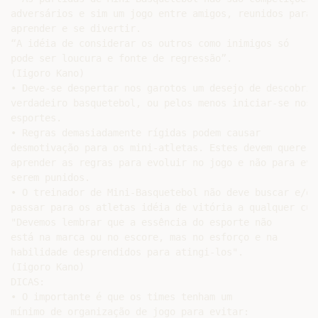
adversários e sim um jogo entre amigos, reunidos para

aprender e se divertir.

“A idéia de considerar os outros como inimigos só

pode ser loucura e fonte de regressão”.

(Iigoro Kano)

• Deve-se despertar nos garotos um desejo de descobrir 
verdadeiro basquetebol, ou pelos menos iniciar-se nos

esportes.

• Regras demasiadamente rígidas podem causar

desmotivação para os mini-atletas. Estes devem querer

aprender as regras para evoluir no jogo e não para evit
serem punidos.

• O treinador de Mini-Basquetebol não deve buscar e/ou

passar para os atletas idéia de vitória a qualquer cust
"Devemos lembrar que a essência do esporte não

está na marca ou no escore, mas no esforço e na

habilidade desprendidos para atingi-los".

(Iigoro Kano)

DICAS:

• O importante é que os times tenham um

mínimo de organização de jogo para evitar:
