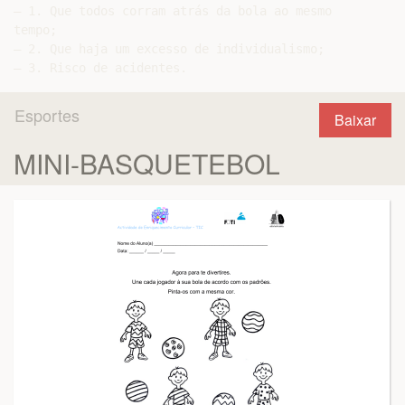
– 1. Que todos corram atrás da bola ao mesmo

tempo;

– 2. Que haja um excesso de individualismo;

Esportes
Baixar
MINI-BASQUETEBOL