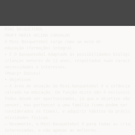
MINI-BASQUETEBOL

PROFª MARIA HELENA CARVALHO

O Mini-Basquetebol surge como um meio de

educação (formação) integral.

• É O Basquetebol Adaptado às possibilidades biológicas
crianças menores de 12 anos, respeitadas suas caracter
necessidades e interesses.

(Moacyr Daiuto)

• Objetivos

– A área de atuação do Mini-basquetebol é a infância e 
calcado na educação. Em função disto não é exclusivista
Todos devem ser oportunizados, já que o objetivo não é

vencer, mas pertencer a uma família (como podem ser

considerados os times), e adquirir hábitos da prática d
atividades físicas.

– Novamente, o Mini-Basquetebol é para todas as criança
interessadas, e não apenas as melhores.
