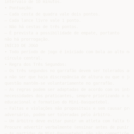
intervalo de 10 minutos.

• Pontuação:

– Cada cesta de quadra vale dois pontos.

– Cada lance livre vale 1 ponto.

– Não há cestas de três pontos.

– É prevista a possibilidade de empate, portanto

não há prorrogação.

INÍCIO DE JOGO

• Todo período de jogo é iniciado com bola ao alto no

círculo central.

• Regra dos Três Segundos:

– Os três segundos no garrafão devem ser tolerados ao m
a não ser que haja discrepância de altura ou que o joga
questão mantém-se voluntariamente no garrafão.

– As regras podem ser adaptadas de acordo com os intere
necessidades dos praticantes, sempre priorizando o sent
educacional e formativo do Mini-Basquetebol.

– Faltas e violações não propositais e sem causar prej
adversário, podem ser toleradas pelo árbitro.

– Um árbitro deve evitar punir um atleta com falta técn
Procure advertir verbalmente (ensinar antes de punir).

– As partidas de Mini-Basquetebol não são competições e