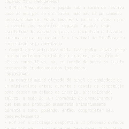
Jogando Mini-Basquetebol

• O Mini-Basquetebol é jogado sob a forma de festivais,
onde as equipes se enfrentam, mas não há um campeão

necessariamente. Estes festivais foram criados a partir
um evento dos escoteiros chamado Jamborê, onde

escoteiros de vários lugares se encontram e dividem sua
barracas no acampamento. Num festival de MiniBasquete,
competição seja amenizado.

• Competições acirradas nesta fase podem trazer prejuíz
no desenvolvimento global da criança, pois além do

stress competitivo, há, em função da busca do título, u
preparação inadequada dos jogadores.

CURIOSIDADE

• Um aumento muito elevado do nível de ansiedade de

um mini-atleta antes, durante e depois da competição

pode causar um estado de insônia, prejudicando,

talvez, a ação do HCH (hormônio do crescimento)

que tem sua produção aumentada primariamente

durante o sono, podendo, então, comprometer seu,

desenvolvimento.

• Por ser a iniciação desportiva um processo duradouro 
de muitos anos, a criança não deve saber tudo sobre
