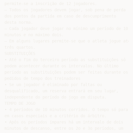
permite-se a inscrição de 12 jogadores.

– Todos os jogadores devem jogar, sob pena de perda

dos pontos da partida em caso de descumprimento

desta norma.

– Cada jogador deve jogar no mínimo um período de 10

minutos e no máximo dois.

– Em alguns lugares permite-se que o atleta jogue até

três quartos.

SUBSTITUIÇÕES

• Até o fim do terceiro período as substituições só

podem acontecer durante os intervalos. No último

período as substituições podem ser feitas durante os

pedidos de tempo dos treinadores

• Se um jogador é eliminado por faltas ou

desqualificado, um reserva entrará em seu lugar,

independente do período do jogo em disputa.

TEMPO DE JOGO

• 4 períodos de 10 minutos corridos. O tempo só para

em casos especiais e a critério do árbitro.

• Após os períodos ímpares há um intervalo de dois

minutos de descanso, entre os 2o e 3o períodos, um
