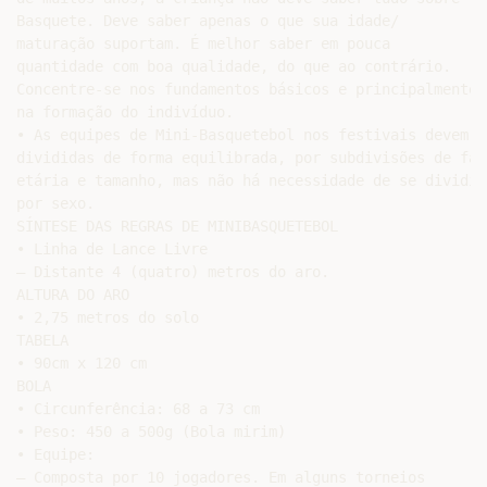
Basquete. Deve saber apenas o que sua idade/

maturação suportam. É melhor saber em pouca

quantidade com boa qualidade, do que ao contrário.

Concentre-se nos fundamentos básicos e principalmente

na formação do indivíduo.

• As equipes de Mini-Basquetebol nos festivais devem se
divididas de forma equilibrada, por subdivisões de faix
etária e tamanho, mas não há necessidade de se dividir

por sexo.

SÍNTESE DAS REGRAS DE MINIBASQUETEBOL

• Linha de Lance Livre

– Distante 4 (quatro) metros do aro.

ALTURA DO ARO

• 2,75 metros do solo

TABELA

• 90cm x 120 cm

BOLA

• Circunferência: 68 a 73 cm

• Peso: 450 a 500g (Bola mirim)

• Equipe:

– Composta por 10 jogadores. Em alguns torneios
