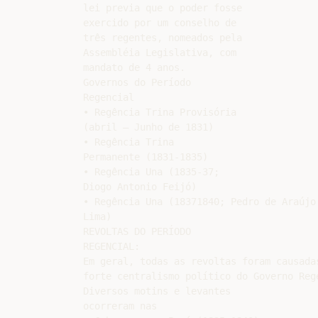
lei previa que o poder fosse

exercido por um conselho de

três regentes, nomeados pela

Assembléia Legislativa, com

mandato de 4 anos.

Governos do Período

Regencial

• Regência Trina Provisória

(abril – Junho de 1831)

• Regência Trina

Permanente (1831-1835)

• Regência Una (1835-37;

Diogo Antonio Feijó)

• Regência Una (18371840; Pedro de Araújo

Lima)

REVOLTAS DO PERÍODO

REGENCIAL:

Em geral, todas as revoltas foram causadas
forte centralismo político do Governo Rege
Diversos motins e levantes

ocorreram nas
