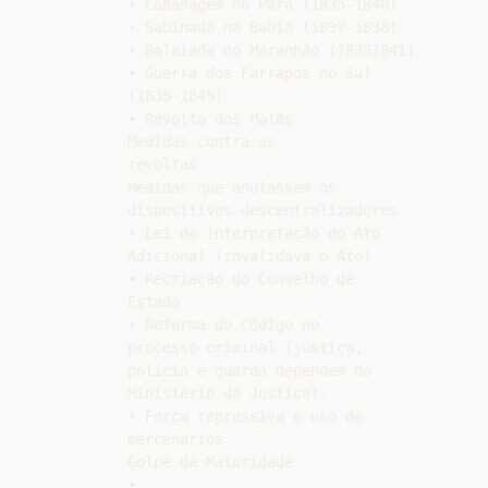
• Cabanagem no Pará (1835-1840)

• Sabinada na Bahia (1837-1838)

• Balaiada no Maranhão (18381841)

• Guerra dos Farrapos no Sul

(1835-1845)

• Revolta dos Malês

Medidas contra as

revoltas

Medidas que anulassem os

dispositivos descentralizadores

• Lei de interpretação do Ato

Adicional (invalidava o Ato)

• Recriação do Conselho de

Estado

• Reforma do Código no

processo criminal (justiça,

polícia e guarda dependem do

Ministério da Justiça).

• Força repressiva e uso de

mercenários

Golpe da Maioridade

•
