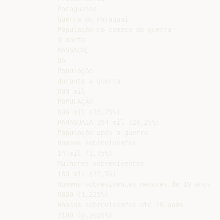
Paraguaios

Guerra do Paraguai

População no começo da guerra

O morta

MASSACRE

DA

População

durante a guerra

800 mil

POPULAÇÃO

606 mil (75,75%)

PARAGUAIA 194 mil (24,25%)

População após a guerra

Homens sobreviventes

14 mil (1,75%)

Mulheres sobreviventes

180 mil (22,5%)

Homens sobreviventes menores de 10 anos

9800 (1,225%)

Homens sobreviventes até 20 anos

2100 (0,2625%)
