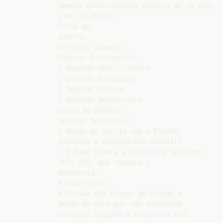
Homens sobreviventes maiores de 20 anos

2100 (0,2625%)

Crise do

Império

Crise do Império

Fatores Estruturais:

 Questão Abolicionista

 Questão Religiosa

 Questão Militar

 Questão Republicana

Crise do Império

Questão Religiosa:

• União da Igreja com o Estado:

Padroado e Beneplácito (Brasil)

• O Papa libera a Encíclica Syllabus

(Pio IX), que condena a

maçonaria.

• Conflitos:

# Prisão dos Bispos de Olinda e

Belém do Pará por não aceitarem

clérigos ligados à maçonaria (em
