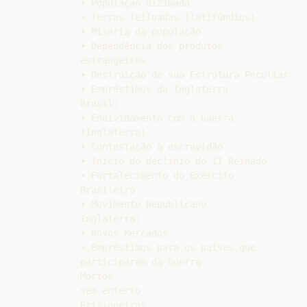
• População dizimada

• Terras leiloadas (latifúndios)

• Miséria da população

• Dependência dos produtos

estrangeiros

• Destruição de sua Estrutura Peculiar

• Empréstimos da Inglaterra

Brasil:

• Endividamento com a Guerra

(Inglaterra)

• Contestação à escravidão

• Início do declínio do II Reinado

• Fortalecimento do Exército

Brasileiro

• Movimento Republicano

Inglaterra:

• Novos Mercados

• Empréstimos para os países que

participaram da Guerra

Mortos

sem enterro

Prisioneiros
