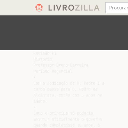
Revisão P1

História

Professor Bruno Barreira

Período Regencial

•

Com a abdicação de D. Pedro I a

coroa passa para D. Pedro de

Alcântara, então com 5 anos de

idade.

•

Como o príncipe só poderia

assumir oficialmente o governo

quando completasse 18 anos, a
