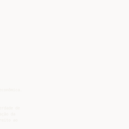
conômica.

rdade de

ção da

eito ao
