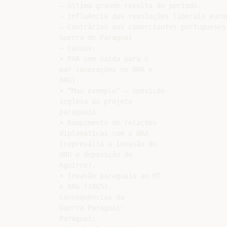
– Última grande revolta do período.

– Influência das revoluções liberais europ
– Contrários aos comerciantes portugueses

Guerra do Paraguai

– Causas:

• PAR sem saída para o

mar (anexações no BRA e

ARG).

• “Mau exemplo” – oposição

inglesa ao projeto

paraguaio.

• Rompimento de relações

diplomáticas com o BRA

(represália a invasão do

URU e deposição de

Aguirre).

• Invasão paraguaia ao MT

e ARG (1865).

Consequências da

Guerra Paraguai:

Paraguai:
