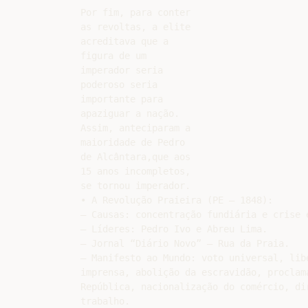
Por fim, para conter

as revoltas, a elite

acreditava que a

figura de um

imperador seria

poderoso seria

importante para

apaziguar a nação.

Assim, anteciparam a

maioridade de Pedro

de Alcântara,que aos

15 anos incompletos,

se tornou imperador.

• A Revolução Praieira (PE – 1848):

– Causas: concentração fundiária e crise e
– Líderes: Pedro Ivo e Abreu Lima.

– Jornal “Diário Novo” – Rua da Praia.

– Manifesto ao Mundo: voto universal, libe
imprensa, abolição da escravidão, proclama
República, nacionalização do comércio, dir
trabalho.
