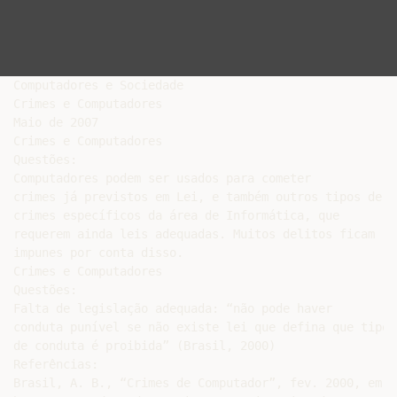
Computadores e Sociedade

Crimes e Computadores

Maio de 2007

Crimes e Computadores

Questões:

Computadores podem ser usados para cometer

crimes já previstos em Lei, e também outros tipos de

crimes específicos da área de Informática, que

requerem ainda leis adequadas. Muitos delitos ficam

impunes por conta disso.

Crimes e Computadores

Questões:

Falta de legislação adequada: “não pode haver

conduta punível se não existe lei que defina que tipo

de conduta é proibida” (Brasil, 2000)

Referências:

Brasil, A. B., “Crimes de Computador”, fev. 2000, em
