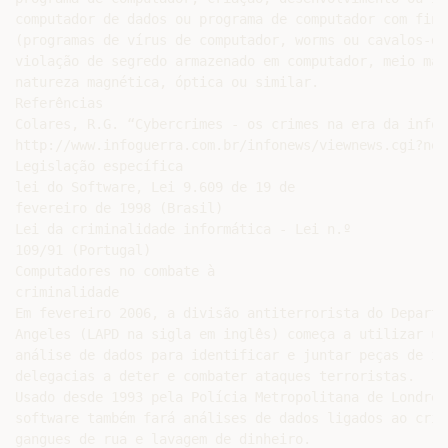
computador de dados ou programa de computador com fins
(programas de vírus de computador, worms ou cavalos-de
violação de segredo armazenado em computador, meio mag
natureza magnética, óptica ou similar.

Referências

Colares, R.G. “Cybercrimes - os crimes na era da infor
http://www.infoguerra.com.br/infonews/viewnews.cgi?new
Legislação específica

lei do Software, Lei 9.609 de 19 de

fevereiro de 1998 (Brasil)

Lei da criminalidade informática - Lei n.º

109/91 (Portugal)

Computadores no combate à

criminalidade

Em fevereiro 2006, a divisão antiterrorista do Departa
Angeles (LAPD na sigla em inglês) começa a utilizar um
análise de dados para identificar e juntar peças de in
delegacias a deter e combater ataques terroristas.

Usado desde 1993 pela Polícia Metropolitana de Londres
software também fará análises de dados ligados ao crim
gangues de rua e lavagem de dinheiro.
