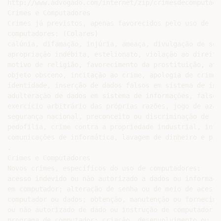
http://www.advogado.com/internet/zip/crimesdecomputador
Crimes e Computadores

Crimes já previstos, apenas favorecidos pelo uso de

computadores: (Colares)

calúnia, difamação, injúria, ameaça, divulgação de seg
apropriação indébita, estelionato, violação ao direito
motivo de religião, favorecimento da prostituição, ato
objeto obsceno, incitação ao crime, apologia de crime 
identidade, inserção de dados falsos em sistema de inf
adulteração de dados em sistema de informações, falso 
exercício arbitrário das próprias razões, jogo de azar
segurança nacional, preconceito ou discriminação de ra
pedofilia, crime contra a propriedade industrial, inte
comunicações de informática, lavagem de dinheiro e pir
.

Crimes e Computadores

Novos crimes, específicos do uso de computadores:

acesso indevido ou não autorizado a dados ou informaçõ
em computador; alteração de senha ou de meio de acesso
computador ou dados; obtenção, manutenção ou fornecime
ou não autorizado de dado ou instrução de computador; 
programa de computador; criação, desenvolvimento ou in