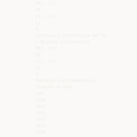
MII, III

MI

LII, III

LI

K

Estructura electrónica del Mo

• Niveles electrónicos

MII, III

MI

LII, III

LI

K

Radiação eletromagnética

Frequência (Hz)

108

1010

1014

1015

1016

1018

1020
