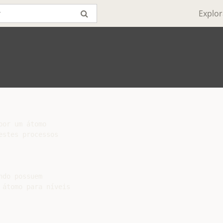
Explor
or um átomo

stes processos

do possuem

átomo para níveis
