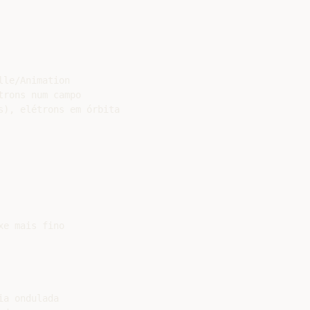
le/Animation

rons num campo

), elétrons em órbita

e mais fino

a ondulada
