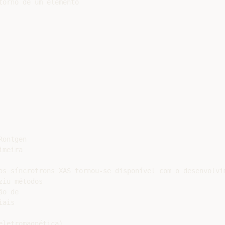
orno de um elemento

ontgen

meira

os síncrotrons XAS tornou-se disponível com o desenvolvim
iu métodos

o de

ais

letromagnética)
