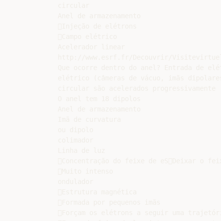
circular

Anel de armazenamento

Injeção de elétrons

Campo elétrico

Acelerador linear

http://www.esrf.fr/Decouvrir/Visitevirtuel
Que ocorre dentro do anel? Entrada de elét
elétrico (câmeras de vácuo, imãs dipolares
circular são acelerados progressivamente

O anel tem 18 dipolos

Anel de armazenamento

Imã de curvatura

ou dipolo

colimador

Linha de luz

Concentração do feixe de eSDeixar o feix
Muito intenso

ondulador

Estrutura magnética

Formada por pequenos imãs

Forçam os elétrons a seguir uma trajetóri