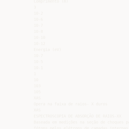
Comprimento (m)

3

10-2

10-6

10-7

10-8

10-10

10-12

Energia (eV)

10-7

10-5

10-1

1

10

103

105

XAS

Opera na faixa de raios- X duros

XAS

ESPECTROSCOPIA DE ABSORÇÃO DE RAIOS-XX

Baseada em medições na seção de choques pa
fótons pelos elétrons de camadas internas.