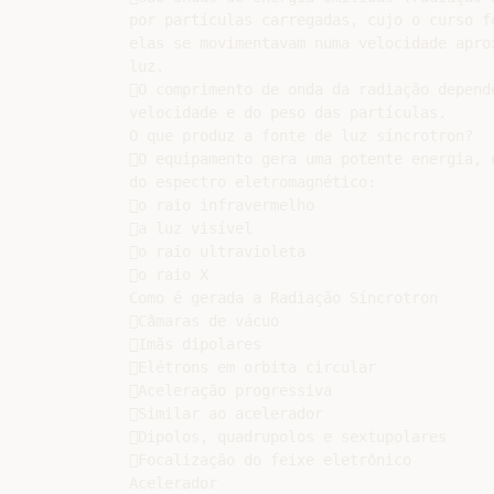
por partículas carregadas, cujo o curso fo
elas se movimentavam numa velocidade aprox
luz.

O comprimento de onda da radiação depende
velocidade e do peso das partículas.

O que produz a fonte de luz síncrotron?

O equipamento gera uma potente energia, q
do espectro eletromagnético:

o raio infravermelho

a luz visível

o raio ultravioleta

o raio X

Como é gerada a Radiação Síncrotron

Câmaras de vácuo

Imãs dipolares

Elétrons em orbita circular

Aceleração progressiva

Similar ao acelerador

Dipolos, quadrupolos e sextupolares

Focalização do feixe eletrônico

Acelerador
