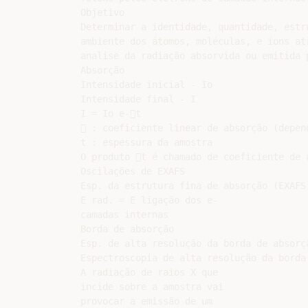
Objetivo

Determinar a identidade, quantidade, estru
ambiente dos átomos, moléculas, e íons atr
analise da radiação absorvida ou emitida p
Absorção

Intensidade inicial - Io

Intensidade final - I

I = Io e-t

 : coeficiente linear de absorção (depen
t : espessura da amostra

O produto t é chamado de coeficiente de a
Oscilações de EXAFS

Esp. da estrutura fina de absorção (EXAFS)
E rad. = E ligação dos e-

camadas internas

Borda de absorção

Esp. de alta resolução da borda de absorçã
Espectroscopia de alta resolução da borda 
A radiação de raios X que

incide sobre a amostra vai

provocar a emissão de um
