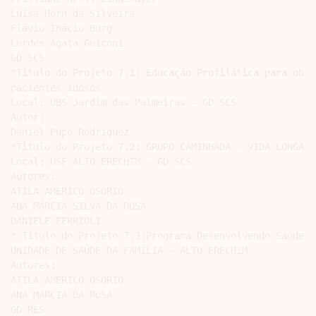
LuÍsa Horn da Silveira

Flávio Inácio Burg

Lurdes Ágata Guiconi

GD SCS

*Título do Projeto 7.1: Educação Profilática para obte
pacientes idosos

Local: UBS Jardim das Palmeiras - GD SCS

Autor:

Daniel Pupo Rodriguez

*Título do Projeto 7.2: GRUPO CAMINHADA - VIDA LONGA

Local: USF ALTO ERECHIM - GD SCS

Autores:

ÁTILA AMERICO OSORIO

ANA MÁRCIA SILVA DA ROSA

DANIELE FERRIOLI

* Título do Projeto 7.3:Programa Desenvolvendo Saúde n
UNIDADE DE SAÚDE DA FAMÍLIA - ALTO ERECHIM

Autores:

ÁTILA AMERICO OSORIO

ANA MARCIA DA ROSA

GD RES
