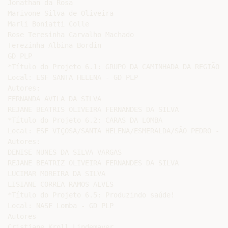
Jonathan da Rosa

Marivone Silva de Oliveira

Marli Boniatti Colle

Rose Teresinha Carvalho Machado

Terezinha Albina Bordin

GD PLP

*Título do Projeto 6.1: GRUPO DA CAMINHADA DA REGIÃO L
Local: ESF SANTA HELENA - GD PLP

Autores:

FERNANDA AVILA DA SILVA

REJANE BEATRIS OLIVEIRA FERNANDES DA SILVA

*Título do Projeto 6.2: CARAS DA LOMBA

Local: ESF VIÇOSA/SANTA HELENA/ESMERALDA/SÃO PEDRO - GD
Autores:

DENISE NUNES DA SILVA VARGAS

REJANE BEATRIZ OLIVEIRA FERNANDES DA SILVA

LUCIMAR MOREIRA DA SILVA

LISIANE CORREA RAMOS ALVES

*Título do Projeto 6.5: Produzindo saúde!

Local: NASF Lomba - GD PLP

Autores

Cristiane Kroll Lindemayer
