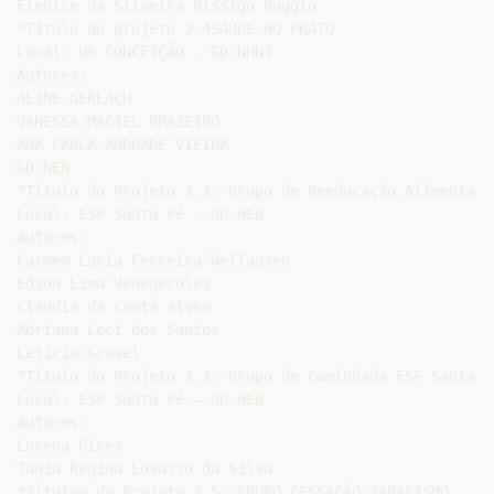
Elenice da Silveira Bissigo Boggio

*Título do projeto 2.4SAÚDE NO PRATO

Local: US CONCEIÇÃO - GD NHNI

Autores:

ALINE GERLACH

VANESSA MACIEL BRAZEIRO

ANA CARLA ANDRADE VIEIRA

GD NEB

*Título do Projeto 3.1: Grupo de Reeducação Alimentar

Local: ESF Santa Fé - GD NEB

Autores:

Carmem Lucia Ferreira Wellausen

Edson Lima Venegeroles

claudia da costa alves

Adriana Leci dos Santos

Letícia Grasel

*Título do Projeto 3.3: Grupo de Caminhada ESF Santa F
Local: ESF Santa Fé – GD NEB

Autores:

Lorena Pires

Tania Regina Lovatto da Silva

*Títulos do Projeto 3.5: GRUPO CESSAÇÃO TABAGISMO
