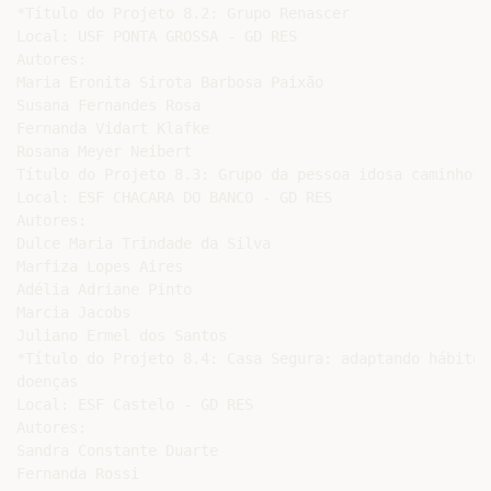
*Título do Projeto 8.2: Grupo Renascer

Local: USF PONTA GROSSA - GD RES

Autores:

Maria Eronita Sirota Barbosa Paixão

Susana Fernandes Rosa

Fernanda Vidart Klafke

Rosana Meyer Neibert

Título do Projeto 8.3: Grupo da pessoa idosa caminhos 
Local: ESF CHACARA DO BANCO - GD RES

Autores:

Dulce Maria Trindade da Silva

Marfiza Lopes Aires

Adélia Adriane Pinto

Marcia Jacobs

Juliano Ermel dos Santos

*Título do Projeto 8.4: Casa Segura: adaptando hábitos
doenças

Local: ESF Castelo - GD RES

Autores:

Sandra Constante Duarte
