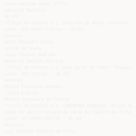
Irene Desiree Santo D"elly

Gabriela Baptista

GD GCC

*Título do Projeto 5.1: Reflexão de ações coletivas de
Local: USF Osmar Freitas - GD GCC

Autores:

Marli Boniatti Colle

Lucian de Souza

Thaís Sturmer Andrade

Maurício Godinho Kolling

*Título do Projeto 5.2: Quer parar de fumar? Pergunte-m
Local: UBS CRISTAL - GD GCC

Autores:

Monica Franciosi Hermann

Camila Franzon

Mônica Brisolara de Freitas

*Título do Projeto 5.3: CAMINHADA SAUDÁVEL: Relato de 
saúde de uma Estratégia de Saúde da Família de Porto Al
Local: US OSMAR FREITAS - GD GCC

Autores:

Luiz Eduardo Ribeiro da Silva
