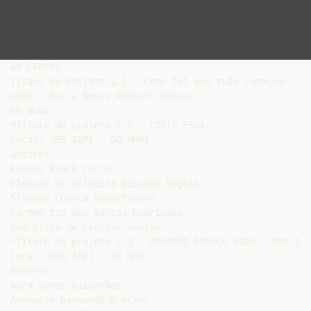
GD CENTRO

Título do Projeto 1.1 - Como foi que tudo começou!

Autor: Maria Neves Ribeito Aquino

GD NHNI

*Título do projeto 2.2 : CORTA ESSA!

Local: UBS IAPI - GD NHNI

Autores:

Elaine Black Ceccon

Elenice Da Silveira Bissigo Boggio

Silvana Cuenca Shwartsmann

Carmen Iza dos Santos Rodrigues

Ana Elisa de Freitas Santos

*Título do projeto 2.3 - PROJETO ESPAÇO VIDA – UBS IAPI
Local: UBS IAPI - GD NHNI

Autores :

Nara Veras Guimarães

Anemarie Raymundo Brocker
