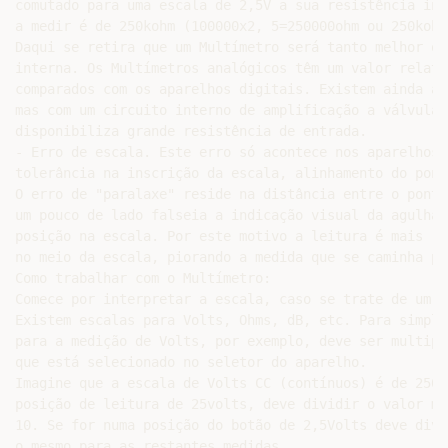
comutado para uma escala de 2,5V a sua resistência int
a medir é de 250kohm (100000x2, 5=250000ohm ou 250kohm)
Daqui se retira que um Multímetro será tanto melhor qu
interna. Os Multímetros analógicos têm um valor relati
comparados com os aparelhos digitais. Existem ainda ap
mas com um circuito interno de amplificação a válvula 
disponibiliza grande resistência de entrada.

- Erro de escala. Este erro só acontece nos aparelhos 
tolerância na inscrição da escala, alinhamento do pont
O erro de "paralaxe" reside na distância entre o ponte
um pouco de lado falseia a indicação visual da agulha 
posição na escala. Por este motivo a leitura é mais ri
no meio da escala, piorando a medida que se caminha pa
Como trabalhar com o Multímetro:

Comece por interpretar a escala, caso se trate de um m
Existem escalas para Volts, Ohms, dB, etc. Para simpli
para a medição de Volts, por exemplo, deve ser multipl
que está selecionado no seletor do aparelho.

Imagine que a escala de Volts CC (contínuos) é de 250.
posição de leitura de 25volts, deve dividir o valor mo
10. Se for numa posição do botão de 2,5Volts deve divi
o mesmo para as restantes medidas.
