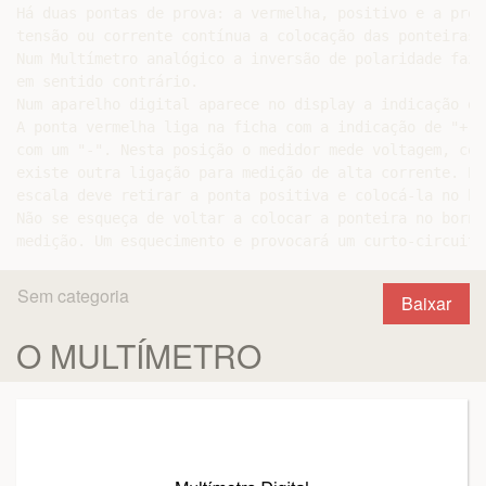
Há duas pontas de prova: a vermelha, positivo e a pret
tensão ou corrente contínua a colocação das ponteiras 
Num Multímetro analógico a inversão de polaridade faz 
em sentido contrário.

Num aparelho digital aparece no display a indicação de 
A ponta vermelha liga na ficha com a indicação de "+" 
com um "-". Nesta posição o medidor mede voltagem, cor
existe outra ligação para medição de alta corrente. Pa
escala deve retirar a ponta positiva e colocá-la no bo
Não se esqueça de voltar a colocar a ponteira no borne
Sem categoria
Baixar
O MULTÍMETRO