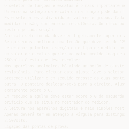
O seletor de funções e escalas é o mais importante no 
Um erro na seleção da escala ou na função pode danific
Este seletor está dividido em valores e grupos. Cada g
medida: tensão, corrente ou resistência. Um risco ou c
restringe cada secção.

A escala selecionada deve ser ligeiramente superior ao
Se quisermos confirmar uma tensão que deve ser de 125v
selecionar primeiro a secção ou o tipo de medida, no c
um valor de escala superior ao valor medido imagine qu
250volts é esta que deve escolher.

Nos aparelhos analógicos há ainda um botão de ajuste d
resistência. Para efetuar este ajuste leve o seletor p
pretende utilizar e em seguida encoste as duas ponteir
outra. O ponteiro deslocar-se-á para a direita. Ajuste
exatamente sobre o 0.

Em repouso a agulha deve estar sobre o 0 da esquerda. 
orifício que se situa no mostrador do medidor.

A leitura nos aparelhos digitais é mais simples mostra
Apenas deverá ter em atenção a vírgula para distinguir
2,50Volts.

Ligação das pontas de prova:
