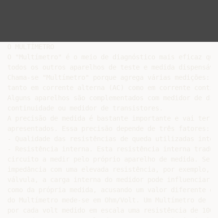
O MULTÍMETRO

O "Multímetro" é o meio de diagnóstico mais eficaz que
todos os outros aparelhos de teste e medida dispensávei
Chama-se "Multímetro" porque agrega várias medições: t
tanto em corrente alterna (AC) como em corrente contín
Alguns aparelhos são complementados com medidor de dio
continuidade ou medidor de transistores.

A precisão de medida é bastante importante e vai ter c
apresentados. Essa precisão depende de três fatores:

- Qualidade das resistências de queda utilizadas intern
- Resistência interna. Esta resistência interna traduz
circuito a medir pelo próprio aparelho de medida. Se t
impedância com uma elevada resistência, por exemplo, a
válvula, a carga interna do medidor pode influenciar o
como da própria medida, acusando um valor diferente do
do Multímetro mede-se em Ohm/Volt. Um Multímetro de 10
por cada volt medido em escala uma resistência de 1000