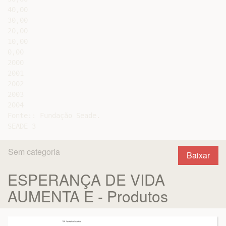
40,00

30,00

20,00

10,00

0,00

2000

2001

2002

2003

2004

Fonte:: Fundação Seade.

Sem categoria
Baixar
ESPERANÇA DE VIDA
AUMENTA E - Produtos