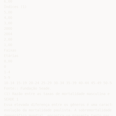
6,00

Índices (1)

5,00

4,00

3,00

2000

2004

2,00

1,00

Faixas

Etárias

0,00

0

1-4

5-9

10-14 15-19 20-24 25-29 30-34 35-39 40-44 45-49 50-54 5
Fonte:: Fundação Seade.

(1) Razão entre as taxas de mortalidade masculina e fem
SEADE 1

Essa elevada diferença entre os gêneros é uma caracter
evolução da mortalidade paulista. A sobremortalidade m
demográfico mundial, encontra-se presente tanto nas ca