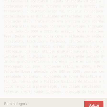
dos mesmos em aceitarem a ajuda oferecida em prol a su
destacando as doenças que mais acometem o gênero, suas
tratamento. O objetivo maior foi adquirir conhecimento
mortalidade e as dificuldades enfrentadas pelo program
população alvo. Trata-se de uma pesquisa cuja abordage
bibliográfica realizada por meio de artigos indexados 
no período de 2000 a 2012. Os artigos foram selecionad
tema. Dados recentes sobre como a situação da saúde e 
brasileira, masculina e feminina, alertam sobre a carê
relacionadas à sua saúde. O mais preocupante é que, na
patologias que mais atingem o gênero masculino são cur
descobertas no início, o que mostra grande descaso dos
Um dos grandes motivos é a crença que eles carregam de
Preocupado com isso, o governo criou, em 2008, a Polít
Saúde do Homem, adotada pelo SUS em 2009, que tem como
realidade no Brasil, abordando de forma holística a sa
Por fim, vê-se que a Política Nacional de Atenção a Sa
pouco tempo de implementação, tem obtido resultados sa
Sem categoria
Baixar