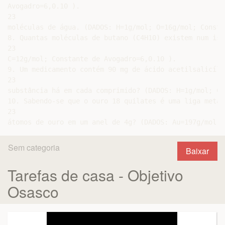
Avogadro=6,0.10 ).

23

moléculas de água. (DADOS: H=1g/mol; O=16g/mol; Constan
8. Quantas moléculas de butano (C4H10) existem num isq
23

C=12g/mol; Constante de Avogadro=6,0.10 ).

9. Um medicamento contém 90 mg de ácido acetilsalicíli
23

substância há em cada comprimido? (DADOS: H=1g/mol; C=
10. Sabendo-se que o ouro 18 quilates é uma liga metál
23

Sem categoria
Baixar
Tarefas de casa - Objetivo
Osasco