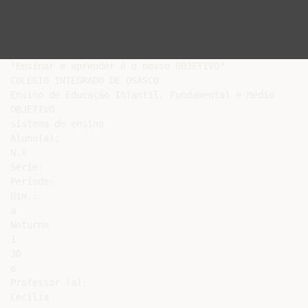
"Ensinar e aprender é o nosso OBJETIVO"

COLÉGIO INTEGRADO DE OSASCO

Ensino de Educação Infantil, Fundamental e Médio

OBJETIVO

sistema de ensino

Aluno(a):

N.º

Série:

Período:

Bim.:

a

Noturno

1

3D

o

Professor (a):

Cecilia
