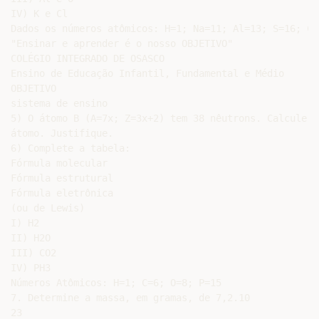
IV) K e Cl

Dados os números atômicos: H=1; Na=11; Al=13; S=16; Cl
"Ensinar e aprender é o nosso OBJETIVO"

COLÉGIO INTEGRADO DE OSASCO

Ensino de Educação Infantil, Fundamental e Médio

OBJETIVO

sistema de ensino

5) O átomo B (A=7x; Z=3x+2) tem 38 nêutrons. Calcule o
átomo. Justifique.

6) Complete a tabela:

Fórmula molecular

Fórmula estrutural

Fórmula eletrônica

(ou de Lewis)

I) H2

II) H2O

III) CO2

IV) PH3

Números Atômicos: H=1; C=6; O=8; P=15

7. Determine a massa, em gramas, de 7,2.10

23
