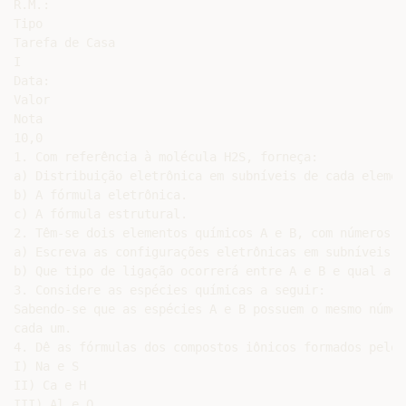
R.M.:

Tipo

Tarefa de Casa

I

Data:

Valor

Nota

10,0

1. Com referência à molécula H2S, forneça:

a) Distribuição eletrônica em subníveis de cada elemen
b) A fórmula eletrônica.

c) A fórmula estrutural.

2. Têm-se dois elementos químicos A e B, com números a
a) Escreva as configurações eletrônicas em subníveis d
b) Que tipo de ligação ocorrerá entre A e B e qual a f
3. Considere as espécies químicas a seguir:

Sabendo-se que as espécies A e B possuem o mesmo númer
cada um.

4. Dê as fórmulas dos compostos iônicos formados pelos
I) Na e S

II) Ca e H

III) Al e O
