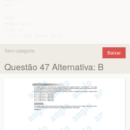
23

x

6x10

Átomos de Ca

1 mol Ca

Sem categoria
Baixar
Questão 47 Alternativa: B