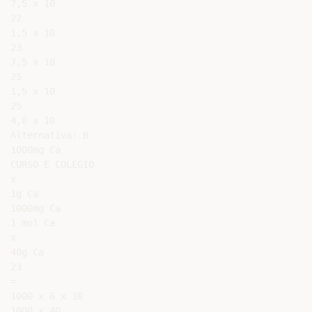
7,5 x 10

22

1,5 x 10

23

7,5 x 10

25

1,5 x 10

25

4,8 x 10

Alternativa: B

1000mg Ca

CURSO E COLÉGIO

x

1g Ca

1000mg Ca

1 mol Ca

x

40g Ca

23

=

1000 x 6 x 10

1000 x 40
