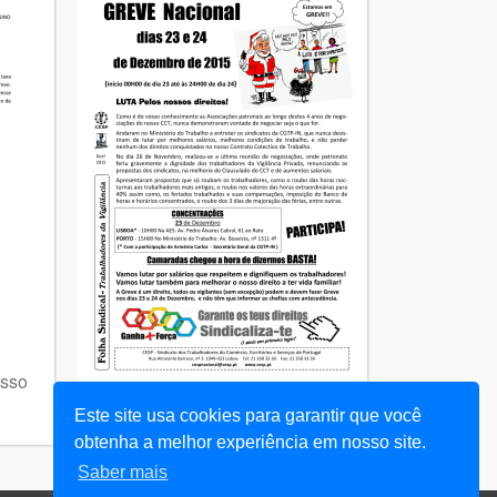
esso
Este site usa cookies para garantir que você
+ informação
obtenha a melhor experiência em nosso site.
Saber mais