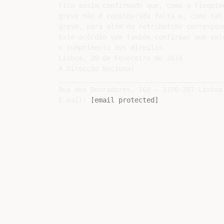
Fica assim confirmado que, como a Fiequim
greve não é considerada falta e, como tal
greve, para além da retribuição correspond
Este acórdão vem também confirmar que val
o cumprimento dos direitos.

Lisboa, 20 de Fevereiro de 2014

A Direcção Nacional

_________________________________________
Rua dos Douradores, 160 – 1100-207 Lisboa
E-mail: 
[email protected]