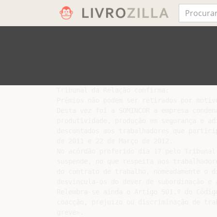
Tribunal da Relação confirma:

Prémios não podem ser retirados por motivo
Desta vez foi a SOMINCOR a empresa conden
produtividade, produção em segurança e ad
descontados aos trabalhadores que partici
de 2011 e 22 de Março de 2012.

No acórdão proferido dia 17 pelo Tribunal
suspende, no que respeita aos trabalhador
do contrato de trabalho, nomeadamente o d
desvincula-os do dever de subordinação e a
Relembra-se ainda o Artigo 501.º do Códig
coacção, prejuízo ou discriminação de tra
greve».
