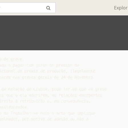
Explor
 de greve.

ada a pagar com juros os prémios de

icional do prémio de produção, ilegalmente

param nas greves gerais de 24 de Novembro

 da Relação de Lisboa, pode ler-se que «a greve

es que a ela aderirem, as relações emergentes

ireito à retribuição e, em consequência,

ssiduidade».

o do Trabalho: «é nulo o acto que implique

balhador, por motivo de adesão ou não a
