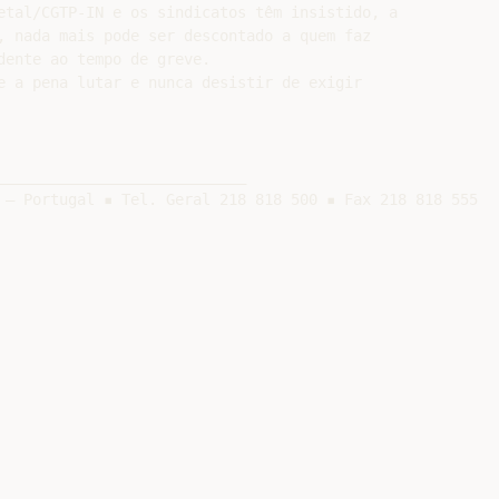
etal/CGTP-IN e os sindicatos têm insistido, a

, nada mais pode ser descontado a quem faz

ente ao tempo de greve.

e a pena lutar e nunca desistir de exigir

____________________________

 – Portugal ▪ Tel. Geral 218 818 500 ▪ Fax 218 818 555
