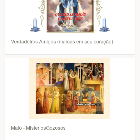
Verdadeiros Amigos (marcas em seu coração)
Maio - MisteriosGozosos