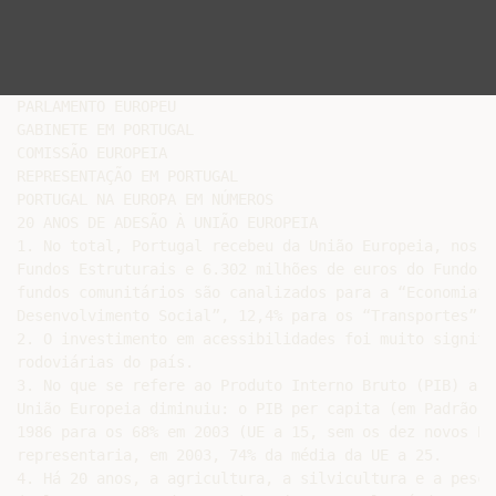
PARLAMENTO EUROPEU

GABINETE EM PORTUGAL

COMISSÃO EUROPEIA

REPRESENTAÇÃO EM PORTUGAL

PORTUGAL NA EUROPA EM NÚMEROS

20 ANOS DE ADESÃO À UNIÃO EUROPEIA

1. No total, Portugal recebeu da União Europeia, nos ú
Fundos Estruturais e 6.302 milhões de euros do Fundo d
fundos comunitários são canalizados para a “Economia”,
Desenvolvimento Social”, 12,4% para os “Transportes” e
2. O investimento em acessibilidades foi muito signifi
rodoviárias do país.

3. No que se refere ao Produto Interno Bruto (PIB) a d
União Europeia diminuiu: o PIB per capita (em Padrão d
1986 para os 68% em 2003 (UE a 15, sem os dez novos Es
representaria, em 2003, 74% da média da UE a 25.

4. Há 20 anos, a agricultura, a silvicultura e a pesca