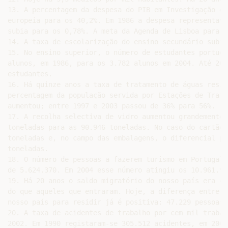
13. A percentagem da despesa do PIB em Investigação e 
europeia para os 40,2%. Em 1986 a despesa representava
subia para os 0,78%. A meta da Agenda de Lisboa para a
14. A taxa de escolarização do ensino secundário subiu
15. No ensino superior, o número de estudantes portugu
alunos, em 1986, para os 3.782 alunos em 2004. Até 200
estudantes.

16. Há quinze anos a taxa de tratamento de águas resid
percentagem da população servida por Estações de Trata
aumentou; entre 1997 e 2003 passou de 36% para 56%.

17. A recolha selectiva de vidro aumentou grandemente 
toneladas para as 90.946 toneladas. No caso do cartão 
toneladas e, no campo das embalagens, o diferencial pa
toneladas.

18. O número de pessoas a fazerem turismo em Portugal 
de 5.624.370. Em 2004 esse número atingiu os 10.961.968
19. Há 20 anos o saldo migratório do nosso país era cl
do que aqueles que entraram. Hoje, a diferença entre o
nosso país para residir já é positiva: 47.229 pessoas.

20. A taxa de acidentes de trabalho por cem mil trabal
2002. Em 1990 registaram-se 305.512 acidentes, em 2001