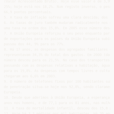
(Valor Acrescentado Bruto). Hoje esse valor é de 3,9%.
25%; hoje está nos 18,2%. Num registo inverso, o peso 
66,9 pontos percentuais.

5. A taxa de inflação sofreu uma clara descida; dos 11
6. As taxas de juro também mudaram radicalmente nos úl
uma taxa na ordem dos 15,8%. Em 2005 esse número desce
7. A União Europeia reforçou o seu peso enquanto parce
de exportações para os países da União Europeia subiu 
passou dos 44, 9% para os 77%.

8. Há 17 anos, as despesas dos agregados familiares co
representavam 34,3% do total dos gastos. Em 2000 (data
número desceu para os 21,5%. No caso dos transportes s
passando com as despesas relativas a habitação, água e
para os 19,8%. As despesas com tempos livres e cultura
chegaram aos 6,6% em 2003.

9. O número de telefones fixos por 100 habitantes subi
de penetração situa-se hoje nos 92,8%, sendo clarament
Europeia.

10. Desde que aderimos à União Europeia, a esperança d
anos nos homens, e de 77,1 para os 81 anos, nas mulhere
11. A taxa de mortalidade infantil, desceu dos 15,8 pa
12. Hoje há 3,3 médicos por mil habitantes. Há 20 anos