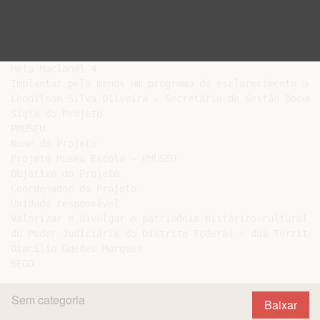
Meta Nacional 4

Implantar pelo menos um programa de esclarecimento ao 
Leonilson Silva Oliveira ‐ Secretário de Gestão Documen
Sigla do Projeto

PMUSEU

Nome do Projeto

Projeto Museu Escola ‐ PMUSEU

Objetivo do Projeto

Coordenador do Projeto

Unidade responsável

Valorizar e divulgar o patrimônio histórico‐cultural e
do Poder Judiciário do Distrito Federal e dos Territóri
Otacílio Guedes Marques

Sem categoria
Baixar