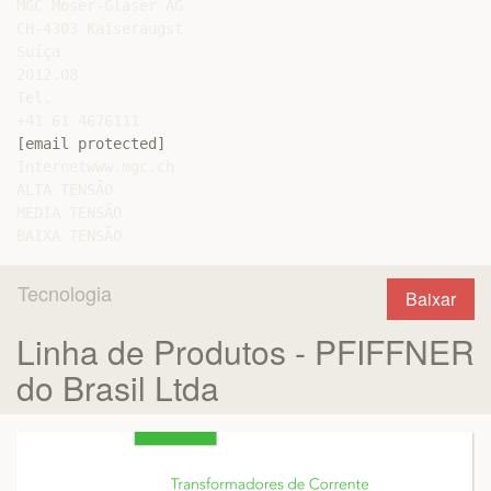
MGC Moser-Glaser AG

CH-4303 Kaiseraugst

Suíça

2012.08

Tel.

[email protected]
Internetwww.mgc.ch

ALTA TENSÃO

MÉDIA TENSÃO

Tecnologia
Baixar
Linha de Produtos - PFIFFNER
do Brasil Ltda