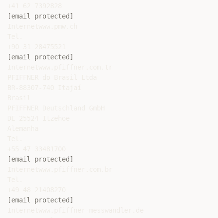
[email protected]
Internetwww.pmw.ch

Tel.

[email protected]
Internetwww.pfiffner.com.tr

PFIFFNER do Brasil Ltda

BR-88307-740 Itajaí

Brasil

PFIFFNER Deutschland GmbH

DE-25524 Itzehoe

Alemanha

Tel.

[email protected]
Internetwww.pfiffner.com.br

Tel.

[email protected]
Internetwww.pfiffner-messwandler.de
