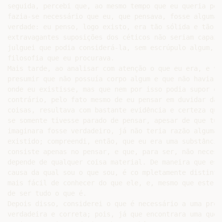
eu existisse, mas que nem por isso podia supor que não existia; e que, ao
contrário, pelo fato mesmo de eu pensar em duvidar da verdade das outras
coisas, resultava com bastante evidência e certeza que eu existia; ao passo que,
se somente tivesse parado de pensar, apesar de que tudo o mais que alguma vez
imaginara fosse verdadeiro, já não teria razão alguma de acreditar que eu tivesse
existido; compreendi, então, que eu era uma substância cuja essência ou natureza
consiste apenas no pensar, e que, para ser, não necessita de lugar algum, nem
depende de qualquer coisa material. De maneira que esse eu, ou seja, a alma, por
causa da qual sou o que sou, é co mpletamente distinta do corpo e, também, que é
mais fácil de conhecer do que ele, e, mesmo que este nada fosse, ela não deixaria
de ser tudo o que é.
Depois disso, considerei o que é necessário a uma proposição para ser
verdadeira e correta; pois, já que encontrara uma que eu sabia ser exatamente
assim, pensei que devia saber também em que consiste essa certeza. E, ao
perceber que nada há no eu penso, logo existo, que me dê a certeza de que digo a
verdade, salvo que vejo muito claramente que, para pensar, é preciso existir,
concluí que poderia tomar por regra geral que as coisas que concebemos muito
clara e distintamente são todas verdadeiras, havendo somente alguma dificuldade
em notar bem quais são as que concebemos distintamente.
Depois, havendo refletido a respeito daquilo que eu duvidava, e que, por
conseguinte, meu ser não era totalmente perfeito, pois via claramente que o
conhecer é perfeição maior do que o duvidar, decidi procurar de onde aprendera
a pensar em algo mais perfeito do que eu era; e descobri, com evidência, que
devia ser de alguma natureza que fosse realmente mais perfeita. No que se refere
aos pensamentos que eu formulava sobre muitas outras coisas fora de mim,
como a respeito do céu, da Terra, da luz, do calor e de mil outras, não me era tão
difícil saber de onde vinham, porque, não notando neles nada que me parecesse
torná-los superiores a mim, podia julgar que, se fossem verdadeiros, seriam
dependências de minha natureza, na medida em que esta possuía alguma
perfeição; e se não o eram, que eu os formulava a partir do nada, ou seja, que
existiam em mim pelo que eu possuía de falho. Mas não podia ocorrer o mesmo
com a idéia de um ser mais perfeito do que o meu; pois fazê-la sair do nada era
evidentemente impossível; e, visto que não é menos repulsiva a idéia de que o
mais perfeito seja uma conseqüência e uma dependência do menos perfeito do
que a de admitir que do nada se origina alguma coisa, eu não podia tirá-la
tampouco de mim próprio. De maneira que restava somente que tivesse sido
colocada em mim por uma natureza que fosse de fato perfeita do que a minha, e
que possuísse todas as perfeições de que eu poderia ter alguma idéia, ou seja,
para dizê-lo numa única palavra, que fosse Deus. A isso acrescentei que,
admitido que conhecia algumas perfeições que eu não tinha, não era o único ser
que existia (usarei aqui livremente, se vos aprouver, alguns termos da Escola);
mas que devia necessariamente haver algum outro mais perfeito, do qual eu
dependesse e de quem tivesse recebido tudo o que possuía. Pois, se eu fosse
sozinho e independente de qualquer outro, de maneira que tivesse recebido, de
mim próprio, todo esse pouco mediante o qual participava do Ser perfeito,
poderia receber de mim, pelo mesmo motivo, todo o restante que sabia faltar-me,
e ser assim eu próprio infinito, eterno, imutável, onisciente, todo-poderoso, e
enfim ter todas as perfeições que podia perceber existirem em Deus. Pois, de
acordo com os raciocínios que acabo de fazer, para conhecer a natureza de Deus,
tanto quanto a minha o era capaz, era suficiente considerar, a respeito de todas as
coisas de que encontrava em mim qualquer idéia, se era ou não perfeição possuílas, e tinha certeza de que nenhuma das que eram marcadas por alguma
imperfeição existia nele, mas que todas as outras existiam. Dessa forma, eu
notava que a dúvida, a inconstância, a tristeza e coisas parecidas não podiam
existir nele, porque eu mesmo apreciaria muito ser desprovido delas. Ademais,
eu tinha idéias acerca de muitas coisas sensíveis e corporais; pois, apesar de
presumir que estava sonhando e que tudo quanto via e imaginava era falso, não
podia negar, não obstante, que as idéias a respeito não existissem
verdadeiramente em meu pensamento; porém, por já haver reconhecido em mim
com bastante clareza que a natureza inteligente é distinta da corporal,
considerando que toda a composição testemunha dependência, e que a
dependência é evidentemente uma falha, julguei a partir disso que não podia ser
uma perfeição em Deus o ser composto dessas duas naturezas, e que, em
conseqüência, Ele não o era, mas que, se existiam alguns corpos no mundo, ou
então algumas inteligências, ou outras naturezas, que não fossem totalmente
perfeitos, seu ser deveria depender do poder de Deus, de tal maneira que não
pudessem subsistir sem Ele por um único instante.
Em seguida a isso, eu quis procurar outras verdades, e tendo-me
estabelecido o objeto dos geômetras, que eu concebia como um corpo contínuo,
ou um espaço infinitamente extenso em comprimento, largura e altura ou
profundidade, divisível em diversas partes que podiam ter diferentes figuras e
grandezas, e ser movidas ou transpostas de todas as maneiras, pois os geômetras
conjeturam tudo isto em seu objeto, examinava algumas de suas demonstrações
mais simples. E, ao perceber que essa grande certeza, que todos lhes atribuem, se
alicerça somente no fato de serem concebidas com evidência, segundo a regra
que há pouco manifestei, notei também que nada existia nelas que me garantisse
a existência de seu objeto. Pois, por exemplo, eu percebia muito bem que, ao
imaginar um triângulo, fazia-se necessário que seus três ângulos fossem iguais a
dois retos; porém, malgrado isso, nada via que garantisse existir no mundo
qualquer triângulo. Enquanto, ao voltar a examinar a idéia que eu tinha de um
Ser perfeito, verificava que a existência estava aí inclusa, da mesma maneira que
na de um triângulo está incluso serem seus três ângulos iguais a dois retos, ou na
de uma esfera serem todas as suas partes igualmente distantes do seu centro, ou
ainda mais evidentemente; e que, por conseguinte, é pelo menos tão certo que
Deus, que é esse Ser perfeito, é ou existe quanto seria qualquer demonstração de
geometria.
Mas o que leva muitas pessoas a se convencerem de que é difícil conhecêlo, e também em conhecer o que é sua alma, é o fato de nunca alçarem o espírito
além das coisas sensíveis e de estarem de tal forma habituadas a nada considerar
exceto na imaginação, que é uma maneira de p