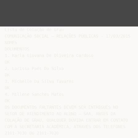
Lista de Colação de Grau

COMUNICAÇÃO SOCIAL – RELAÇÕES PÚBLICAS - 17/03/2015

NOMES

DOCUMENTOS

1. Karla Giovana De Oliveira Cardoso

OK

2. Larissa Paes Da Silva

OK

3. Michelle Da Silva Tavares

OK

4. Millene Sanches Matos

OK

OS DOCUMENTOS FALTANTES DEVEM SER ENTREGUES NO

SETOR DE ATENDIMENTO AO ALUNO – SAA, ANTES DA

COLAÇÃO DE GRAU, QUALQUER DÚVIDA ENTRAR EM CONTATO

COM A SECRETARIA ACADÊMICA, ATRAVÉS DOS TELEFONES
