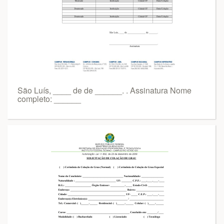
São Luís, ____ de de ______. . Assinatura Nome
completo: ______