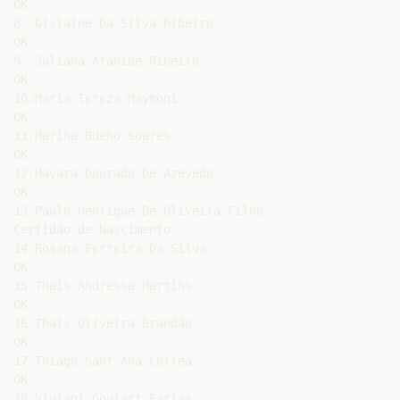
OK

8. Gislaine Da Silva Ribeiro

OK

9. Juliana Atahide Ribeiro

OK

10.Maria Tereza Maymoni

OK

11.Marina Bueno Soares

OK

12.Mayara Dourado De Azevedo

OK

13.Paulo Henrique De Oliveira Filho

Certidão de Nascimento

14.Rosana Ferreira Da Silva

OK

15.Thais Andressa Martins

OK

16.Thais Oliveira Brandão

OK

17.Thiago Sant Ana Correa

OK

18.Viviani Goulart Farias
