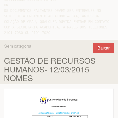
OK

OS DOCUMENTOS FALTANTES DEVEM SER ENTREGUES NO

SETOR DE ATENDIMENTO AO ALUNO – SAA, ANTES DA

COLAÇÃO DE GRAU, QUALQUER DÚVIDA ENTRAR EM CONTATO

COM A SECRETARIA ACADÊMICA, ATRAVÉS DOS TELEFONES

Sem categoria
Baixar
GESTÃO DE RECURSOS
HUMANOS- 12/03/2015
NOMES