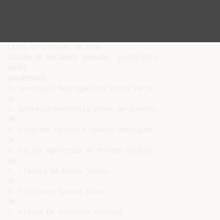
Lista de Colação de Grau

GESTÃO DE RECURSOS HUMANOS- 12/03/2015

NOMES

DOCUMENTOS

1. Ana Paula Rodrigues Da Costa Faria

OK

2. Andressa Madureira Gomes De Quevedo

OK

3. Caroline Ferreira Soares Domingues

OK

4. Celina Aparecida De Moraes Cardoso

OK

5. Claudia Da Rocha Santos

OK

6. Cristiane Santos Silva

OK

7. Flávia De Carvalho Machado
