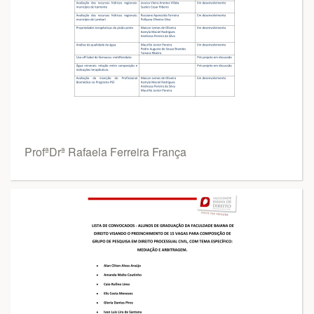
ProfªDrª Rafaela Ferreira França