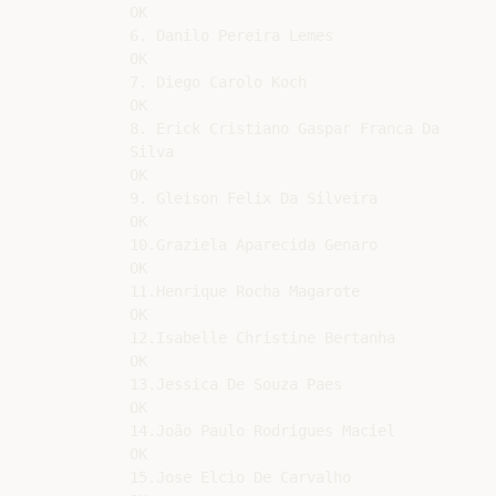
OK

6. Danilo Pereira Lemes

OK

7. Diego Carolo Koch

OK

8. Erick Cristiano Gaspar Franca Da

Silva

OK

9. Gleison Felix Da Silveira

OK

10.Graziela Aparecida Genaro

OK

11.Henrique Rocha Magarote

OK

12.Isabelle Christine Bertanha

OK

13.Jessica De Souza Paes

OK

14.João Paulo Rodrigues Maciel

OK

15.Jose Elcio De Carvalho
