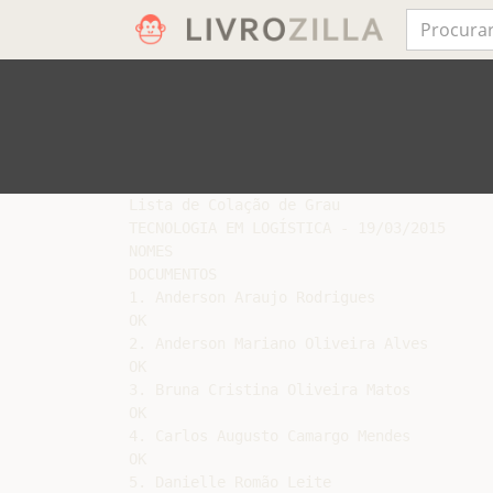
Lista de Colação de Grau

TECNOLOGIA EM LOGÍSTICA - 19/03/2015

NOMES

DOCUMENTOS

1. Anderson Araujo Rodrigues

OK

2. Anderson Mariano Oliveira Alves

OK

3. Bruna Cristina Oliveira Matos

OK

4. Carlos Augusto Camargo Mendes

OK

5. Danielle Romão Leite
