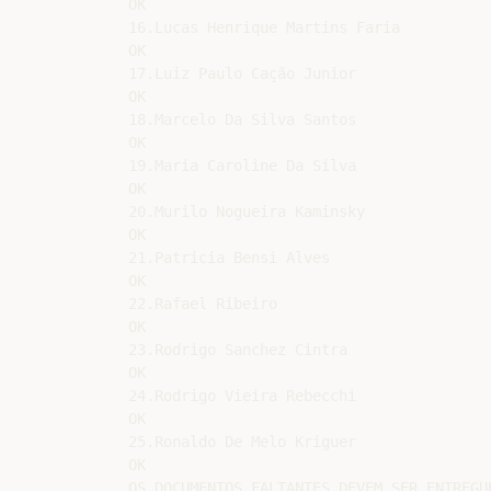
OK

16.Lucas Henrique Martins Faria

OK

17.Luiz Paulo Cação Junior

OK

18.Marcelo Da Silva Santos

OK

19.Maria Caroline Da Silva

OK

20.Murilo Nogueira Kaminsky

OK

21.Patricia Bensi Alves

OK

22.Rafael Ribeiro

OK

23.Rodrigo Sanchez Cintra

OK

24.Rodrigo Vieira Rebecchi

OK

25.Ronaldo De Melo Kriguer

OK

OS DOCUMENTOS FALTANTES DEVEM SER ENTREGUE